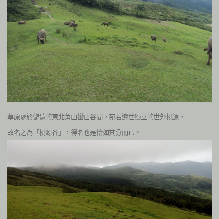
草原處於僻遠的東北角山巒山谷間，宛若遺世獨立的世外桃源，
故名之為「桃源谷」，得名也是恰如其分而已。