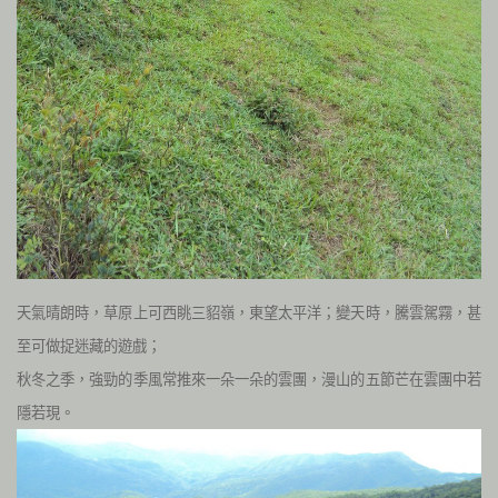
天氣晴朗時，草原上可西眺三貂嶺，東望太平洋；變天時，騰雲駕霧，甚
至可做捉迷藏的遊戲；
秋冬之季，強勁的季風常推來一朵一朵的雲團，漫山的五節芒在雲團中若
隱若現。