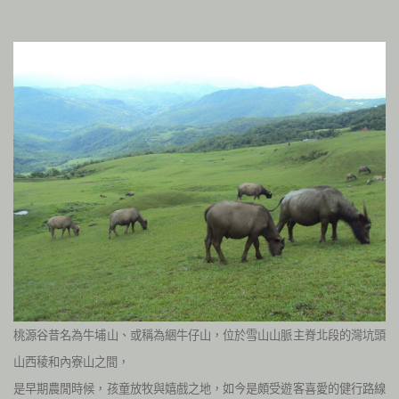
桃源谷昔名為牛埔山、或稱為綑牛仔山，位於雪山山脈主脊北段的灣坑頭
山西稜和內寮山之間，
是早期農閒時候，孩童放牧與嬉戲之地，如今是頗受遊客喜愛的健行路線