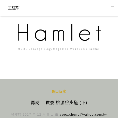
主選單
遊山玩水
再訪— 貢寮 桃源谷步道 (下)
發佈於 2017 年 12 月 8 日 由
apex.cheng@yahoo.com.tw