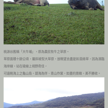
桃源谷舊稱「大牛埔」，原為農民牧牛之草原。
草原面積十餘公頃，屬斜坡型大草原，放眼望去盡是如茵綠草，因為濱臨
海岸線，站在稜線上視野奇佳，
可遠眺海上之龜山島，碧海為伴、青山作裳，如畫的景緻，美不勝收。