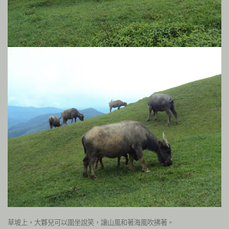
草坡上，大夥兒可以圍坐說笑，讓山風和著海風吹拂著。