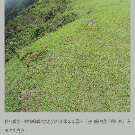
秋冬季節，強勁的季風為桃源谷帶來朵朵雲團，漫山的白背芒讓山風和海
風吹拂成浪，