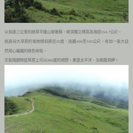
以長達三公里的綠草平緩山坡著稱，峰頂獨立標高為海拔
公尺，
554.7
桃源谷大草原的坡地傾斜將近
度，迤邐
至
公尺，有如一張大自
30
400
500
然用心編織的綠色地毯，
天氣晴朗時從草原上可以
度的視野，東望太平洋、北眺龍洞岬。
360