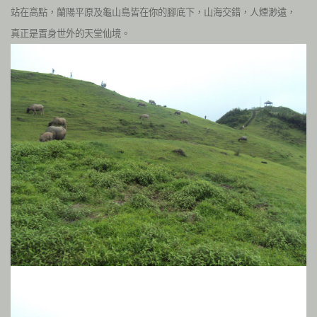
站在高點，蘭陽平原及龜山島皆在你的腳底下，山海交錯，人煙渺遠，
真正是置身世外的天堂仙境。