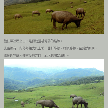
從仁澤社區上山，是傳統登桃源谷的路線，
此路線有一段落差頗大的上坡，曲折旋繞，峰迴路轉，至豁然開朗，
遠景近物讓人仰首低額之時，心境也開始清明。