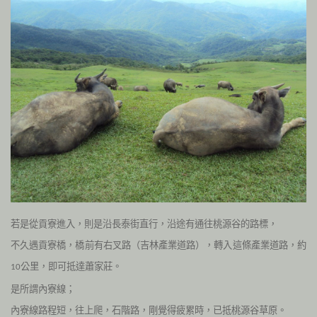
若是從貢寮進入，則是沿長泰街直行，沿途有通往桃源谷的路標，
不久遇貢寮橋，橋前有右叉路（吉林產業道路），轉入這條產業道路，約
公里，即可抵達蕭家莊。
10
是所謂內寮線；
內寮線路程短，往上爬，石階路，剛覺得疲累時，已抵桃源谷草原。