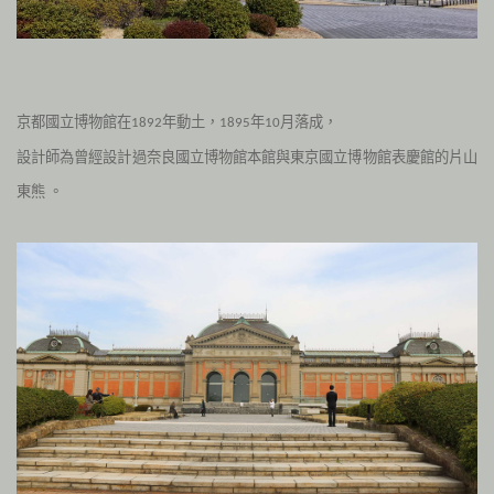
京都國立博物館在
年動土，
年
月落成
，
1892
1895
10
設計師為曾經設計過奈良國立博物館本館與東京國立博物館表慶館的片山
東熊
。