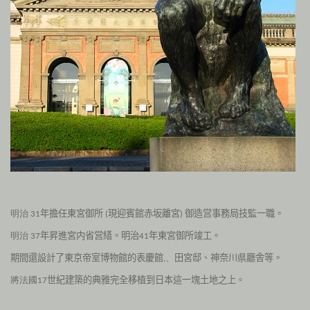
年擔任東宮御所
現迎賓館赤坂離宮
御造営事務局技監一職
。
明治 31
(
)
年昇進
宮内省営繕。明治
年東宮御所竣工。
明治 37
41
期間還設計了東京帝室博物館的表慶館
田宮邸、
神奈川県廳舎等。
,、
世紀建築的典雅完全移植到日本這一塊土地之上。
將法國17