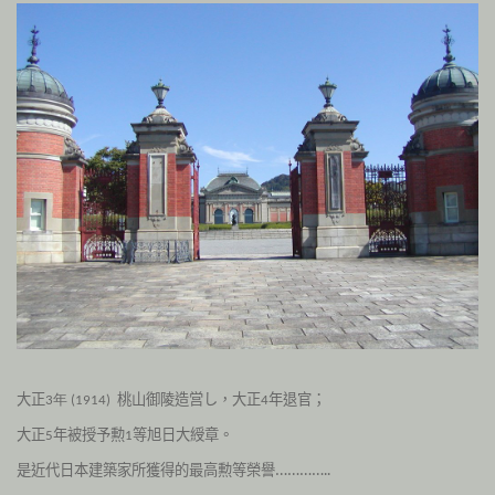
大正
桃山御陵造営し，大正
年退官；
3年 (1914)
4
大正
年被授予勲
等旭日大綬章。
5
1
是近代日本建築家所獲得的最高勲等榮譽…………..