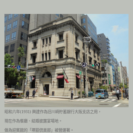
昭和六
年(1931) 興建作為
旧川崎貯蓄銀行大阪支店之用，
現在作為餐廳、結婚披露宴場地。
做為迎賓館的「堺筋倶楽部」被營運著。