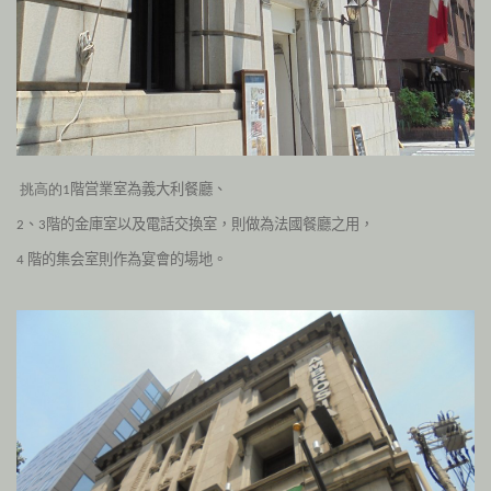
階営業室為義大利餐廳、
挑高的
1
、
階的金庫室以及電話交換室，則做為法國餐廳之用，
2
3
階的集会室則作為宴會的場地。
4