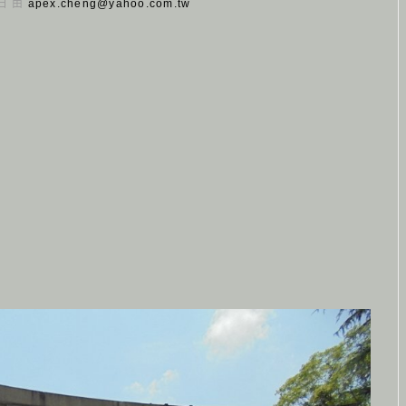
 日 由
apex.cheng@yahoo.com.tw