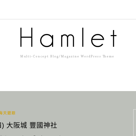
海天遊踪
) 大阪城 豐國神社