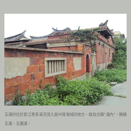
玉浦村
位於晉江眾多溪河流入泉州灣海域的地方，故自古稱“浦內”，雅稱
玉浦、玉瀾浦，