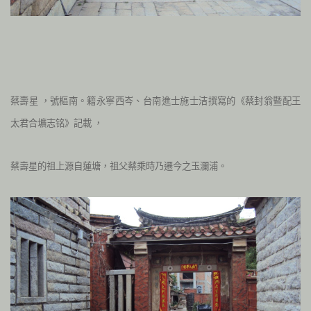
蔡壽星
，號樞南。籍永寧西岑、台南進士施士洁撰寫的《蔡封翁暨配王
太君合壙志铭》記載
，
蔡壽星的祖上源自蓮塘，祖父蔡乘時乃遷今之玉瀾浦。