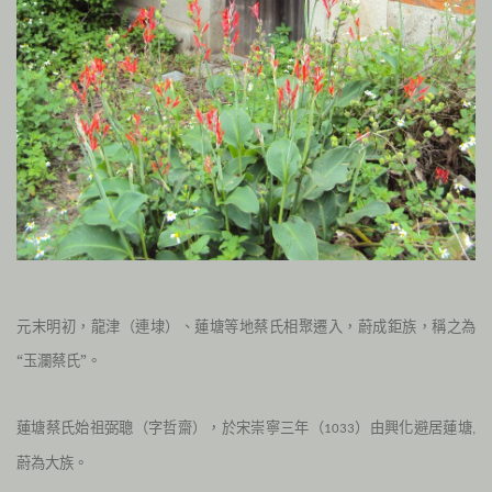
元末明初，龍津（連埭）、蓮塘等地蔡氏相聚遷入，
蔚成鉅族，稱之為
“玉瀾蔡氏”。
蓮塘蔡氏始祖弼聰（字哲齋），於宋崇寧三年（
）由興化避居蓮塘
1033
,
蔚為大族。