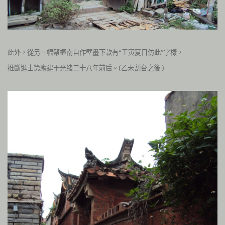
此外，從另一幅蔡樞南自作壁畫下款有“壬寅夏日仿此”字樣，
推斷進士第應建于光绪二十八年前后。(乙未割台之後 )