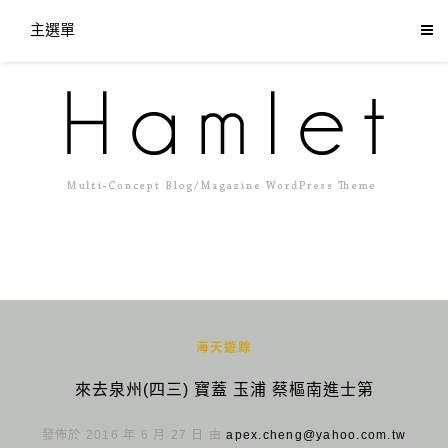
主選單
海天遊踪
來去泉州(四三) 寶蓋 玉浦 蔡樞南進士第
發佈於 2016 年 6 月 27 日 由
apex.cheng@yahoo.com.tw