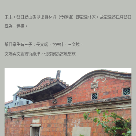
宋末，蔡日皋由龜湖出贅林埭（今蓮埭）即龍津林家，故龍津蔡氏尊蔡日
皋為一世祖。
蔡日皋生有三子：長文端、次宗什、三文銳。
文端與文銳繁衍龍津，也發展為當地望族
…..