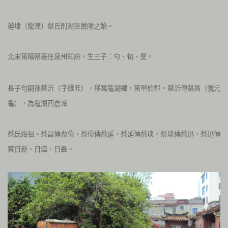
蓮埭（龍津）蔡氏則溯至莆陽之始。
北宋莆陽蔡襄任泉州知府，生三子：勻、旬、旻。
長子勻嗣孫蔡沂（字維旺），移寓龜湖鄉，富甲於郡。蔡沂傳蔡昌（號元
龜），為龜湖西倉派
蔡氏始祖。蔡昌傳蔡偉，蔡偉傳蔡延，蔡延傳蔡琰，蔡琰傳蔡迅，蔡迅傳
蔡日新、日燁、日皋。