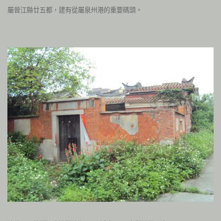
屬晉江縣廿五都，建有從屬泉州港的重要碼頭。