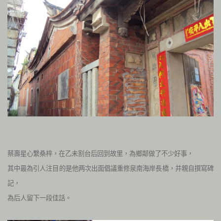
蔡壽星心繫桑梓，在乙未割台后回到故里，為鄉鄰做了不少好事，
其中最為引人注目的是他两次出面
倡議重修泉南海岸長橋，
并親自撰寫碑
記，
為后人留下一段佳話。