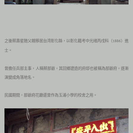
之後蔡壽星随父親移居台湾彰化縣，以彰化籍考中光绪丙戌科（
）進
1886
士。
曾擔任兵部主事，人稱蔡部爺，其回鄉建造的府邸也被稱為部爺府，逐漸
演變成角落地名。
民國期間，部爺府花廳還曾作為玉浦小學的校舍之用。