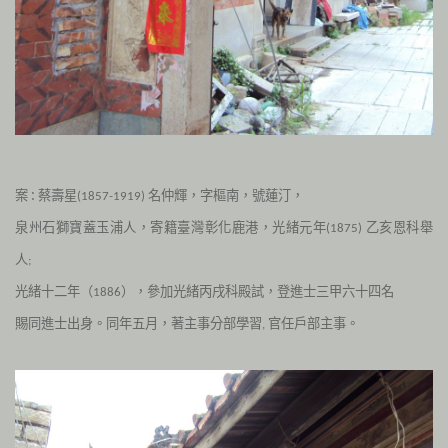
案 : 蔡壽星
名仲輝，字樞南，號蓮汀，
(1857-1919)
泉州石獅寶蓋玉浦人，寄籍臺灣彰化鹿港，
光緒元年
乙亥恩科舉
(1875)
人
;
光緒十二年（
），參加光緒丙戌科殿試，登進士三甲六十四名
1886
賜同進士出身。同年五月，著主事分部學習
官任戶部主事。
,