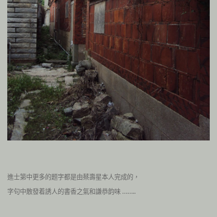
進士第中更多的题字都是由蔡壽星本人完成的，
字句中散發着誘人的書香之氣和謙恭韵味 ……..