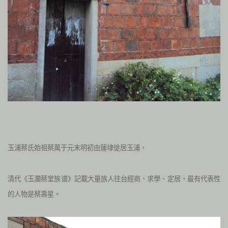
玉浦蔡氏始祖蔡萬于元末明初由蓮埭徙居玉浦，
清代《玉瀾蔡堂族谱》記載大量族人往台經商、求學、定居，最有代表性
的人物是蔡壽星。