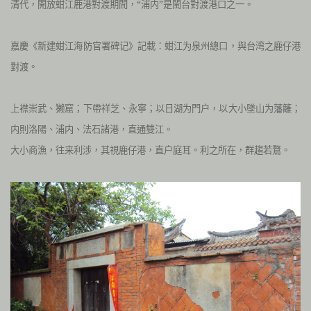
清代，開放蚶江鹿港對渡期間，“浦内”是閩台對渡港口之一。
嘉慶《新建蚶江海防官署碑记》記載：蚶江为泉州總口，與台湾之鹿仔港
對渡。
上襟崇武、獭窟；下帶祥芝、永寧；以日湖为門户，以大小墜山为藩籬；
内則洛陽、浦内、法石諸港，直通雙江。
大小商漁，往来利涉，其視鹿仔港，直户庭耳。利之所在，群趨若鶩。