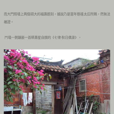
而大門照墙上两個硕大的福壽题刻，
據說乃是當年慈禧太后所赐，然無法
確證。
墙一側鑲嵌一首蔡壽星自撰的《七律·秋日偶录》，
門