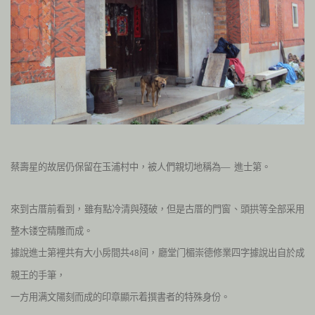
蔡壽星的故居仍保留在玉浦村中，被人們親切地稱為— 進士第。
來到古厝前看到，雖有點冷清與殘破，但是古厝的門窗、頭拱等全部采用
整木镂空精雕而成。
據說進士第裡共有大小房間共
间，廳堂门楣崇德修業四字據說出自於成
48
親王的手筆，
一方用满文陽刻而成的印章顯示着撰書者的特殊身份。