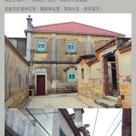
因泉生於長林石室，賜姓林名堅，拜為大夫，食采清河。