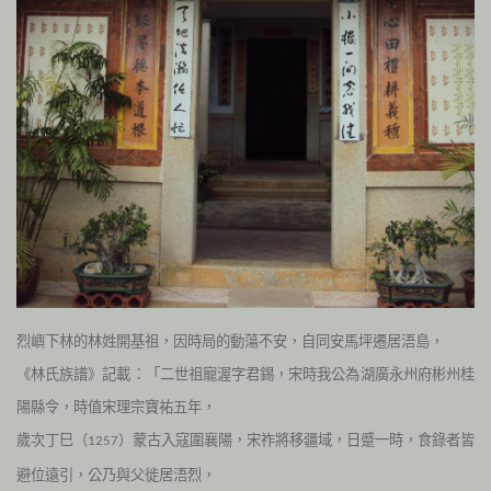
烈嶼下林的林姓開基祖，因時局的動蕩不安，自同安馬坪遷居浯島，
《林氏族譜》記載：「二世祖寵渥字君錫，宋時我公為湖廣永州府彬州桂
陽縣令，時值宋理宗寶祐五年，
歲次丁巳（
）蒙古入寇圍襄陽，宋祚將移疆域，日蹙一時，食錄者皆
1257
避位遠引，公乃與父徙居浯烈，