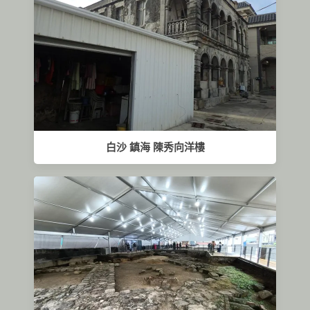
白沙 鎮海 陳秀向洋樓