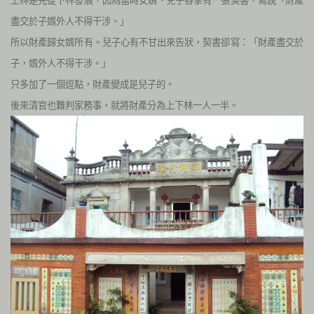
上林是先從下林發展，因為當時女婿、兒子各掌有一張契書，寫說「財產
盡交於子婿外人不得干涉。」
所以財產歸女婿所有。兒子心有不甘出來告狀，契書卻寫：「財產盡交於
子，婿外人不得干涉。」
只多加了一個逗點，財產變成是兒子的。
後來清官也難判家務事，就將財產分為上下林一人一半。