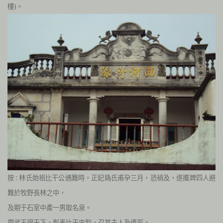
樓)。
按 : 林氏始祖比干公遇難時，正妃媯氏甫孕三月，恐禍及，遂攜婢四人避
難於牧野長林之中，
及期于石室中產一男取名泉。
周武王得天下，彰表比干忠烈，召其夫人及遺孤。