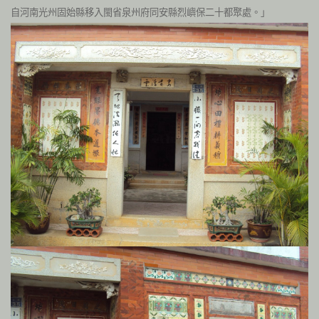
自河南光州固始縣移入閩省泉州府同安縣烈嶼保二十都聚處。」