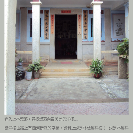
進入上林聚落，尋找聚落內最美麗的洋樓…….
該洋樓山牆上有西河衍派的字樣，資料上說是林信屏洋樓 (一說是林屏洋