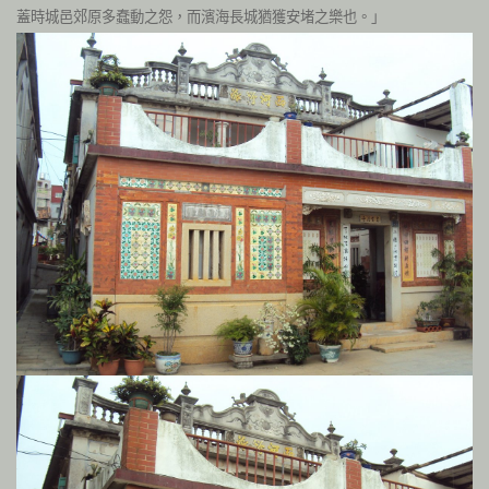
蓋時城邑郊原多蠢動之怨，而濱海長城猶獲安堵之樂也。」