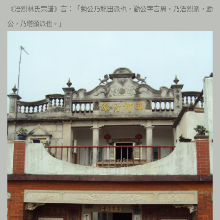
《浯烈林氏宗譜》言：「勉公乃龍田派也，勤公字言周，乃浯烈派，勵
公，乃塔頭派也。」