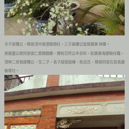
次子安樓公，移居漳州海澄縣頭社。三子森樓公徙居廣東
林寨。
弟振盛公居同安安仁里錦園鄉，傳有日所公辛丑科，赴廣東海康縣任職。
頂林二世祖逮樓公，生二子，長子斌號追庵，妣呂氏，移居同安石宮長邊
後厝社。