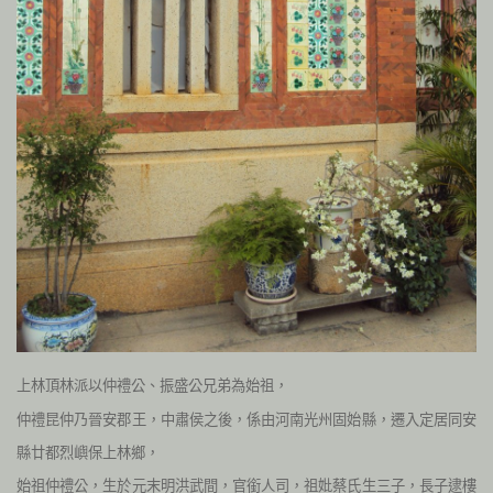
上林頂林派以仲禮公、振盛公兄弟為始祖，
仲禮昆仲乃晉安郡王，中肅侯之後，係由河南光州固始縣，遷入定居同安
縣廿都烈嶼保上林鄉，
始祖仲禮公，生於元末明洪武間，官銜人司，祖妣蔡氏生三子，長子逮樓