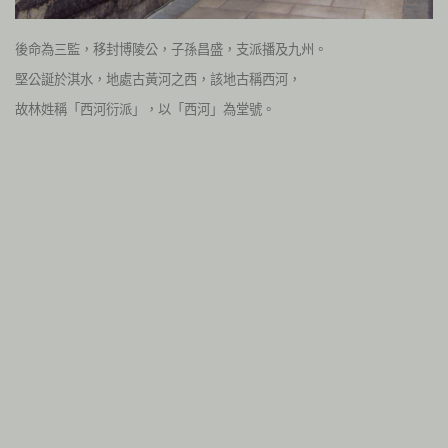
後命為三監，移封博陵公，子孫昌盛，支派播及九州。
堅公誕於淇水，地處古黃河之西，該地古稱西河，
故林姓稱「西河衍派」，以「西河」為堂號。