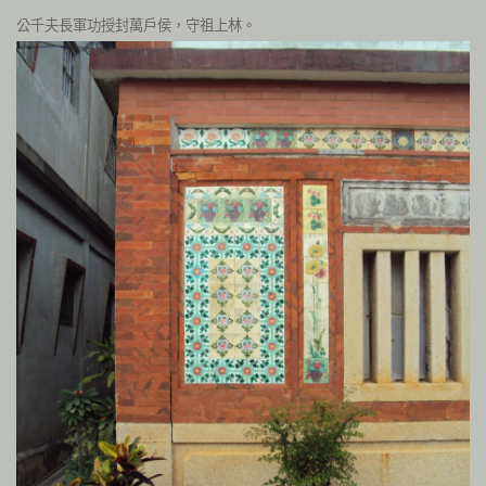
公千夫長軍功授封萬戶侯，守祖上林。