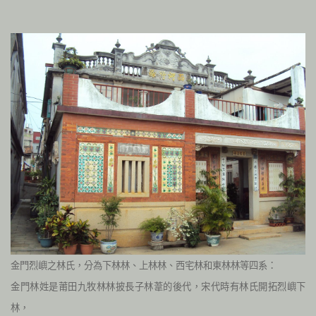
金門烈嶼之林氏，分為下林林、上林林、西宅林和東林林等四系：
金門林姓是莆田九牧林林披長子林葦的後代，宋代時有林氏開拓烈嶼下
林，