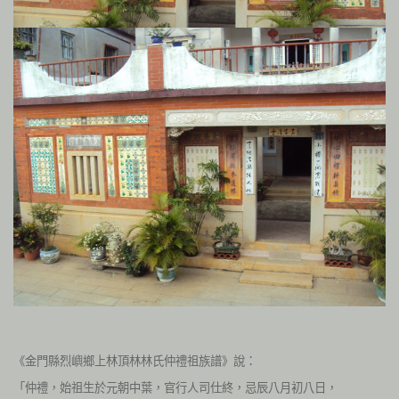
《金門縣烈嶼鄉上林頂林林氏仲禮祖族譜》說：
「仲禮，始祖生於元朝中葉，官行人司仕終，忌辰八月初八日，