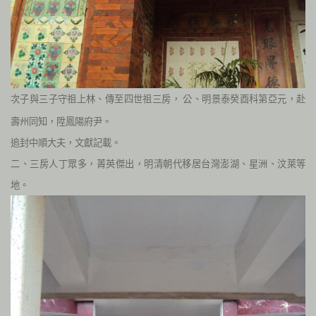
次子與三子守祖上林、傳至四世祖三房，
公、明景泰癸酉科第亞元，赴
壽州同知，陞鳳陽府尹。
追封中順大夫，文獻記載。
二、三房人丁眾多，菁英傑出，明清朝代移居台灣澎湖、星洲、汶萊等
地。