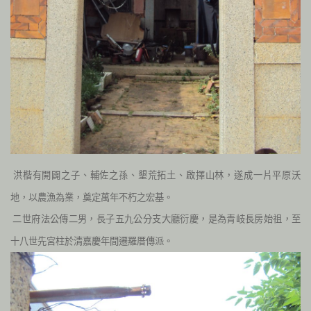
洪楷有開闢之子、輔佐之孫、墾荒拓土、啟擇山林，遂成一片平原沃
地，以農漁為業，奠定萬年不朽之宏基。
二世府法公傳二男，長子五九公分支大廳衍慶，是為青岐長房始祖，至
十八世先宮柱於清嘉慶年間遷羅厝傳派。