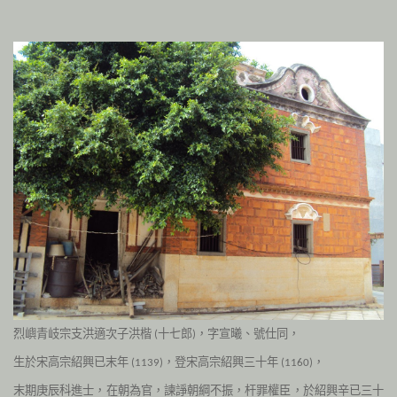
烈嶼青岐宗支
洪適次子洪楷
十七郎
，字宣曦、號仕同，
(
)
生於宋高宗紹興已末年
，登宋高宗紹興三十年
，
(1139)
(1160)
末期庚辰科進士，在朝為官，諫諍朝綱不振，杆罪權臣，於紹興辛已三十