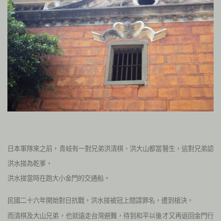
日本軍隊來之前，青岐有一對兄弟洪清棋、洪大山都當醫生，這對兄弟認
洪水掽為乾爹，
洪水掽當時在跑大小金門的交通船。
民國二十六年開始對日抗戰，洪水掽被冠上間諜罪名，遭到槍決，
而清棋及大山兄弟，也就遠走台灣避難，待到和平以後才又再返回金門行