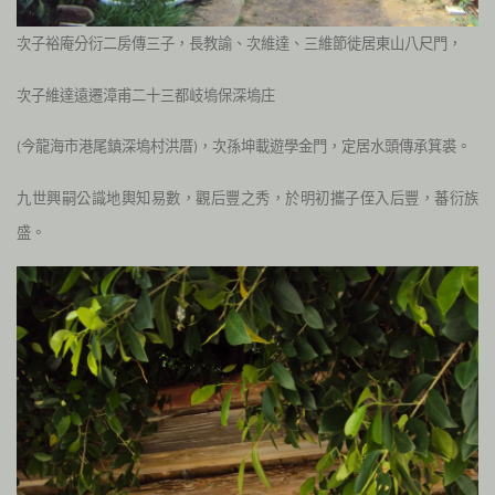
次子裕庵分衍二房傳三子，長教諭、次維達、三維節徙居東山八尺門，
次子維達遠遷漳甫二十三都岐塢保深塢庄
今龍海市港尾鎮深塢村洪厝
，次孫坤載遊學金門，定居水頭傳承箕裘。
(
)
九世興嗣公識地輿知易數，觀后豐之秀，於明初攜子侄入后豐，蕃衍族
盛。