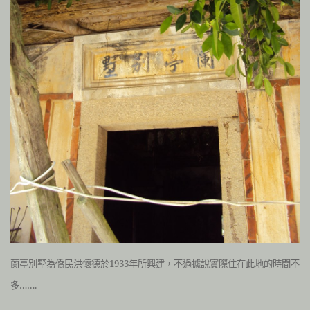
蘭亭別墅為僑民洪懷德於1933年所興建，不過據說實際住在此地的時間不
多…….