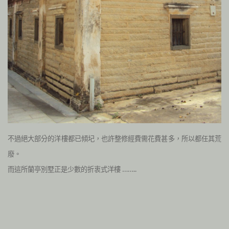
不過絕大部分的洋樓都已傾圮，也許整修經費需花費甚多，所以都任其荒
廢。
而這所蘭亭別墅正是少數的折衷式洋樓 ……..