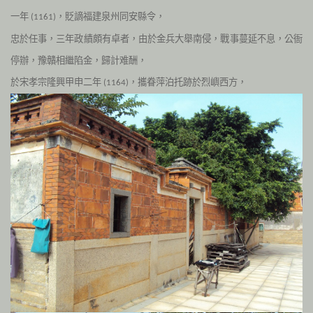
一年
，貶謫福建泉州同安縣令，
(1161)
忠於任事，三年政績頗有卓者，由於金兵大舉南侵，戰事蔓延不息，公衙
停辦，豫贛相繼陷金，歸計难酬，
於宋孝宗隆興甲申二年
，攜眷萍泊托跡於烈嶼西方，
(1164)