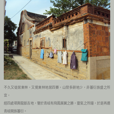
不久又徙居東林，又覺東林地居四賽，山巒多耕地少，非蕃衍族盛之所
宜，
經四處堪輿龍脈吉地，鑒於青岐有飛鳳展翼之勝，靈氣之所鐘，於是再遷
青岐開族蕃衍。