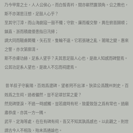
乃今甲胄之士，人人公侯心，而白皙青衿，間亦嶄然露頭角。公之教也，
斯不亦湛思汪想，足鼓人心乎？
至其守汀漳，而山海劇寇一鼓不殲；守欽、廉而複交黎，異在俯首歸顺；
鎮直、浙而積歲倭患指日汛掃；
調大同而韃虜斃殲，矢石至，隻輪不遠。它若張璉之亂，莆陽之變，惠來
之警，亦次第廓清。
斯不亦膚功赫，足系人望乎？夫其恩足鼓人心也，是故人知感而碑豎焉。
公其功足系人望也，是故人不忘而祠建焉。
昔羊叔子守襄陽，百姓爲建碑，望者罔不出涕。狄梁公爲魏州刺史，百
姓爲之生祠，過者儼然，豈不足頌甘棠之愛？
然見碑墜淚，不過一時感觸，豈若歲時有祀，致愛致愨之爲有常也。過廟
肅恭虔，亦其一方一隅。
武平、定海等處，在在有碑有祠，吾又不知其孰爲感也。以此觀之，則世
謂古今人不相及，殆未爲通論也。