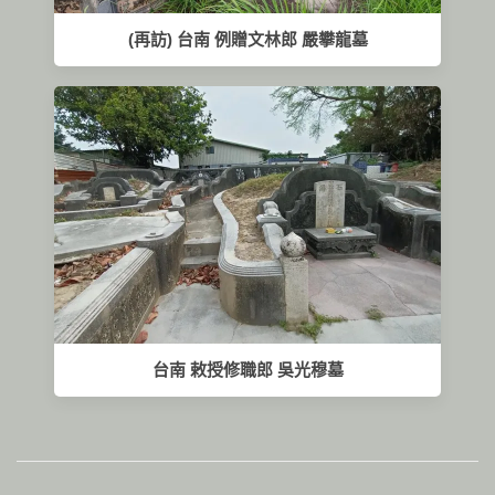
(再訪) 台南 例贈文林郎 嚴攀龍墓
台南 敕授修職郎 吳光穆墓