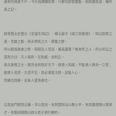
適本所視篆千戶，今升指揮颺宏擧，行都司邵君應魁，相與讚其成，囑作
爲之記。
餘昔覽太史豐公《定遠生祠記》、鄉士薜子《虛江官績錄》，知公馭眾之
道，克敵之勳，與夫學術之大，德履之醇，
所以餘爲致身之幹，昭昭在人耳目，複奚庸贅？唯本所之人，所以祀公之
意而方曰：凡人相與，在則感，去則忘。
故夫豪傑之士，將所去則恢於天下，欲使人知感，不能使人興去一之思；
能使人見思，久而不忘，其必湛思汪想，足鼓人心，
而膚功煊赫，足系人望焉者也。
公爲金門禦而公廉，孚以恩信。有荆楚劍法以教士卒，有詩書禮樂以育英
才，有聖訓規條以帥父老子弟行鄉約。