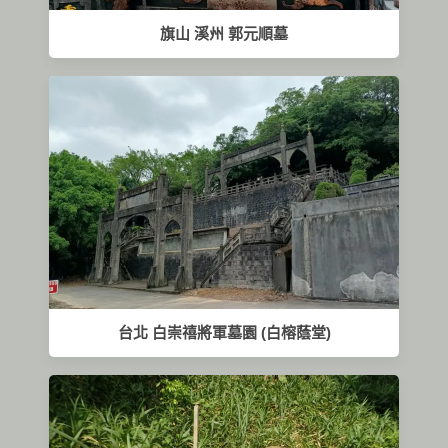
旗山 溪州 郭元順墓
台北 白崇禧將軍墓園 (白榕蔭堂)