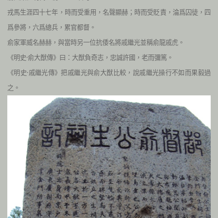
戎馬生涯四十七年，時而受重用，名聲顯赫；時而受貶責，淪爲囚徒，四
爲參將，六爲總兵，累官都督。
俞家軍威名赫赫，與當時另一位抗倭名將戚繼光並稱俞龍戚虎。
《明
史·俞大猷傳》曰：大猷負奇志，忠誠許國，老而彌篤。
《明史·戚繼光傳》把戚繼光與俞大猷比較，說戚繼光操行不如而果毅過
之。