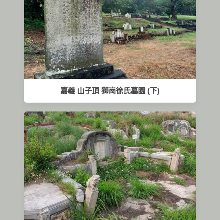
嘉義 山子頂 獅崗徐氏墓園 (下)