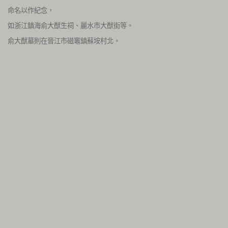
命名以作紀念，
如浙江鎮海俞大猷生祠、麗水市大猷街等。
俞大猷墓則在晉江市磁竈鎮蘇垵村北。