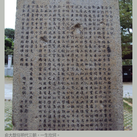
俞大猷任明代三朝，一生坎坷。