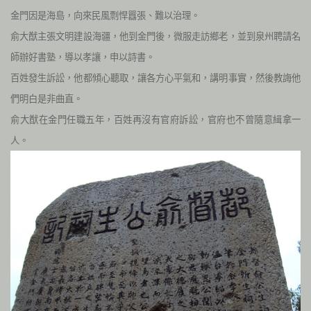
金門因是海島，向來民風剽悍囂張、難以治理。
俞大猷主張文明建設海疆，他到金門後，微服走訪鄉老，並到泉州聘請名
師辦好書塾，導以孝讓，申以詩書。
百姓發生訴訟，他都傾心聽取，讓各方心平氣和，講明事實，然後教誨他
們明白是非曲直。
俞大猷在金門任職五年，百姓再沒有官府訴訟，官府也不曾隨意緝拿一
人。