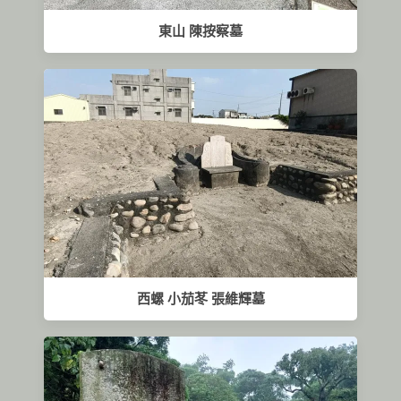
東山 陳按察墓
西螺 小茄苳 張維輝墓