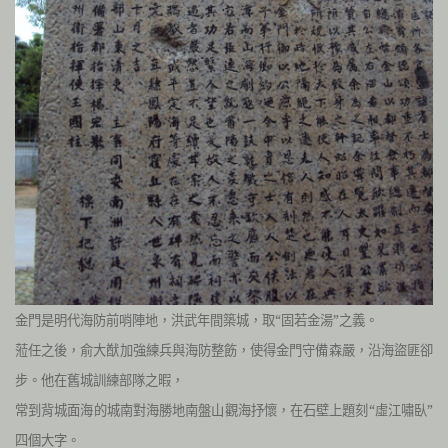
金門是明代海防前哨陣地，洪武年間築城，取“固若金湯”之義。
蒞任之後，俞大猷加強練兵與海防整飭，使得金門守備森嚴，沿海盜匪卻
步。他在舊城訓練部隊之暇，
常到背城面海的城南對海勝地南盤山觀海抒懷，在石壁上題刻“虛江嘯臥”
四個大字。