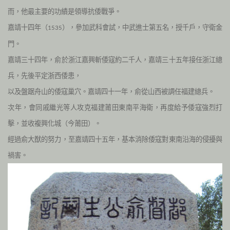
而，他最主要的功績是領導抗倭戰爭。
嘉靖十四年（
），參加武科會試，中武進士第五名，授千戶，守衛金
1535
門。
嘉靖三十四年，俞於浙江嘉興斬倭寇約二千人，嘉靖三十五年接任浙江總
兵，先後平定浙西倭患，
以及盤踞舟山的倭寇巢穴。
嘉靖四十一年，俞從山西被調任福建總兵。
次年，會同戚繼光等人攻克福建莆田東南平海衛，再度給予倭寇強烈打
擊，並收複興化城（今莆田）。
經過俞大猷的努力，至嘉靖四十五年，基本消除倭寇對東南沿海的侵擾與
禍害。