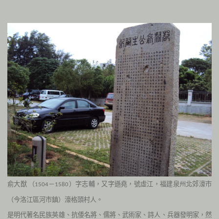
俞大猷
（
－
）字志輔，又字遜堯，號虛江，福建泉州北郊濠市
1504
1580
（今洛江區河市鎮）濠格頭村人
。
是明代著名民族英雄、抗倭名將、儒將、武術家、詩人、兵器發明家，然