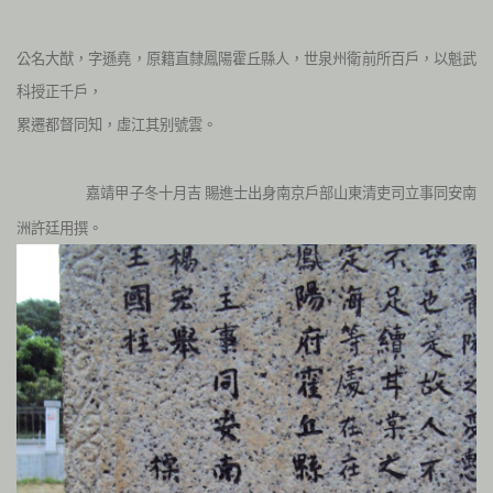
公名大猷，字遜堯，原籍直隸鳳陽霍丘縣人，世泉州衛前所百戶，以魁武
科授正千戶，
累遷都督同知，虛江其别號雲。
嘉靖甲子冬十月吉
賜進士出身南京戶部山東清吏司立事同安南
洲許廷用撰。