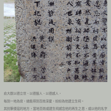
俞大猷以德立世、以德服人、以德感人，
每到一地為官，總能得到百姓深愛，紛紛為他建立生祠。
其抗擊倭寇的地方，當地百姓或建生祠感念他的再生之恩，或以他的名字