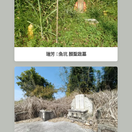
瑞芳 𫙮魚坑 顏聖啟墓