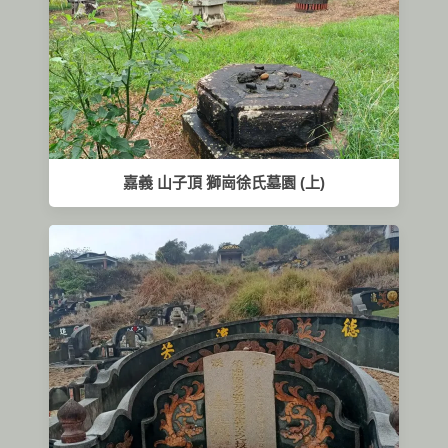
嘉義 山子頂 獅崗徐氏墓園 (上)