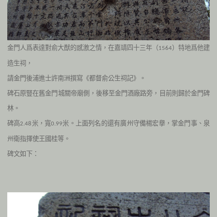
金門人爲表達對俞大猷的感激之情，在嘉靖四十三年（
）特地爲他建
1564
造生祠，
請金門後浦進士許南洲撰寫《都督俞公生祠記》。
碑石原豎在舊金門城關帝廟側，後移至金門酒廠路旁，目前則歸於金門碑
林。
碑高
米，寬
米。上面列名的還有廣州守備楊宏擧，掌金門事、泉
2.48
0.99
州衛指揮使王國桂等。
碑文如下：