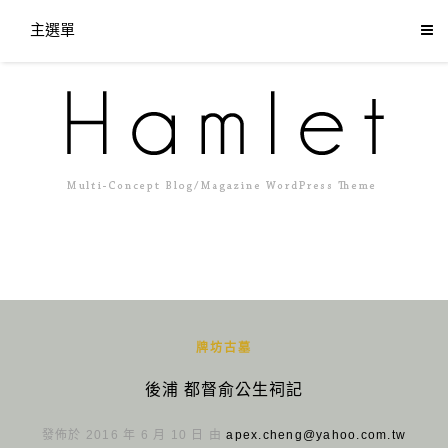
主選單
牌坊古墓
後浦 都督俞公生祠記
發佈於 2016 年 6 月 10 日 由
apex.cheng@yahoo.com.tw