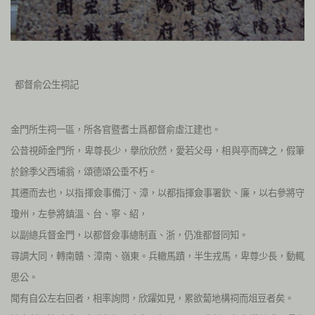
都督俞公生祠記
金門所生祠一區，所各官暨耆士爲都督俞虛江建也。
公昔視師金門所，卑尊長少，擧欣欣然，愛若父母，相與亭而碑之，假筆
於餘季父西埔翁，頌德頌公垂不朽。
其遷而去也，以指揮僉事備汀、漳，以都指揮僉事署欽、廉，以右參將守
瓊州，左參將鎮溫、台、寧、紹，
以副總兵督金門，以都督僉事總制直、浙，仍准都督同知。
尋調大同，轉南贛、漳南、嶺東。兵轍馬蹟，半生戎馬，卑尊少長，動輒
思公。
聞有自公左右回者，相率詢問，欣躍如見，累欲蔔地構祠而俎豆者矣。