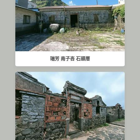
瑞芳 南子吝 石頭厝