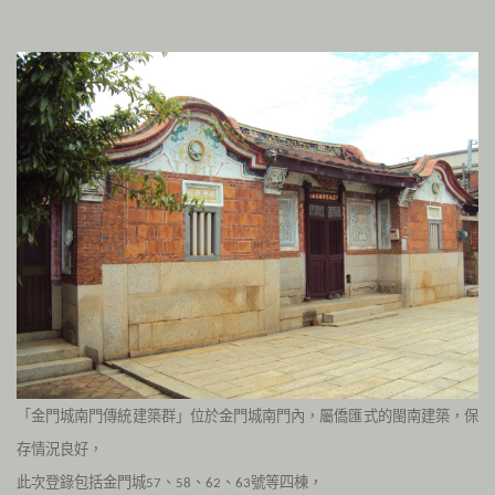
「金門城南門傳統建築群」位於金門城南門內，屬僑匯式的閩南建築，保
存情況良好，
此次登錄包括金門城
、
、
、
號等四棟，
57
58
62
63