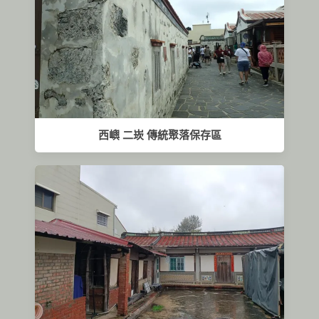
西嶼 二崁 傳統聚落保存區