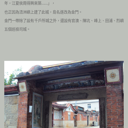
年，江夏侯周得興來築……」，
也正因為浯洲嶼上建了此城，島名遂改為金門。
金門一帶除了設有千戶所城之外，還設有官澳、陳坑、峰上、田浦、烈嶼
五個巡檢司城。