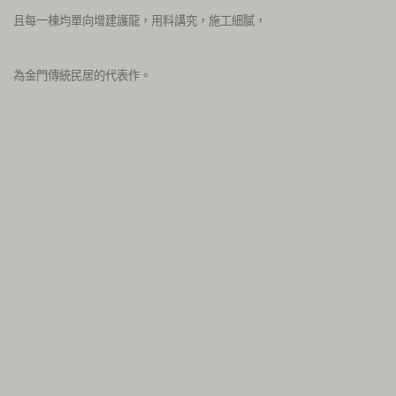
且每一棟均單向增建護龍，用
料講究，施工細膩，
為金門傳統民居的代表作。