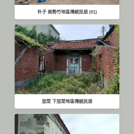
朴子 南勢竹地區傳統民居 (01)
茄萣 下茄萣地區傳統民居