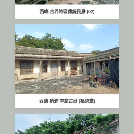
西嶼 合界地區傳統民居 (02)
西螺 頂湳 李家古厝 (福綿堂)