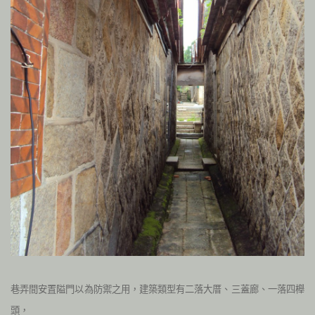
巷弄間安置隘門以為防禦之用，建築類型有二落大厝、三蓋廊、一落四櫸
頭，