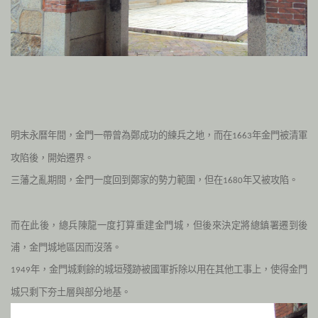
明末永曆年間，金門一帶曾為鄭成功的練兵之地，而在
年金門被清軍
1663
攻陷後，開始遷界。
三藩之亂期間，金門一度回到鄭家的勢力範圍，但在
年又被攻陷。
1680
而在此後，總兵陳龍一度打算重建金門城，但後來決定將總鎮署遷到後
浦，金門城地區因而沒落。
年，金門城剩餘的城垣殘跡被國軍拆除以用在其他工事上，使得金門
1949
城只剩下夯土層與部分地基。