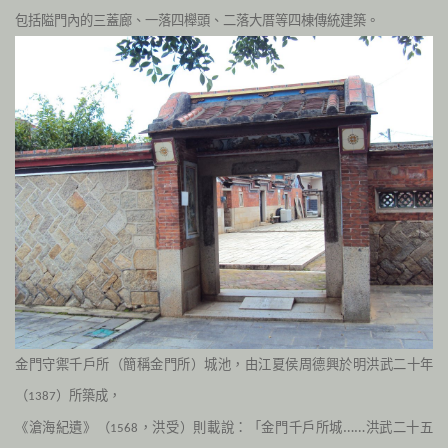
包括隘門內的三蓋廊、一落四櫸頭、二落大厝等四棟傳統建築。
金門守禦千戶所（簡稱金門所）城池，由江夏侯周德興於明洪武二十年
（
）所築成，
1387
《滄海紀遺》（
，洪受）則載說：「金門千戶所城……洪武二十五
1568