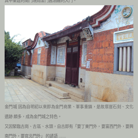
其中重建的南門現為金門舊酒廠的大門。
金門城
因為自明初以來即為金門商業、軍事重鎮，是故摩崖石刻、文化
遺跡
頗多，成為金門城之特色。
又因緊臨古崗、古區、水頭，
自古即有「要丁東門外，要富西門外，要興
南門外，要官北門外」
的諺語
……..