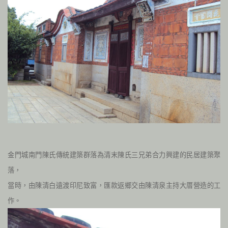
金門城南門陳氏傳統建築群落為清末陳氏三兄弟合力興建的民居建築聚
落，
當時，由陳清白遠渡印尼致富，匯款返鄉交由陳清泉主持大厝營造的工
作。