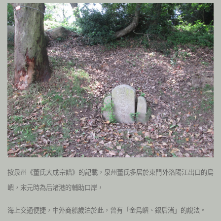
按泉州《董氏大成宗譜》的記載，泉州董氏多居於東門外洛陽江出口的烏
嶼，宋元時為后渚港的輔助口岸，
海上交通便捷，中外商船歲泊於此，曾有「金烏嶼、銀后渚」的說法。