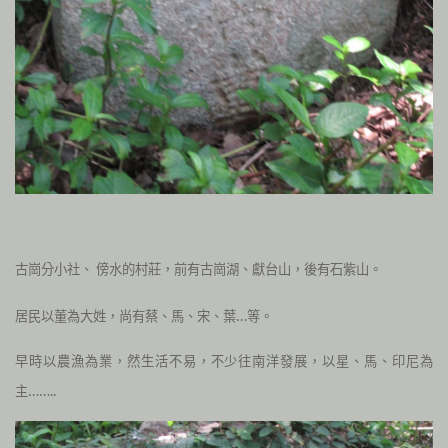
古崗分小社、
傍水的村莊，前有古崗湖、獻台山，後有石紫山。
居民以董為大姓，尚有蔡、馬、宋、葉…等。
早時以農漁為業，然生活不易，不少往南洋發展，以星、馬、印尼為
主……..