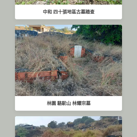
中和 四十張地區古墓踏查
林園 駱駝山 林耀宗墓