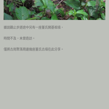
據說觀止步道途中另有一座董氏開基祖墳，
時間不及，未曾造訪。
僅將古崗聚落周邊幾座董氏古墳在此分享。