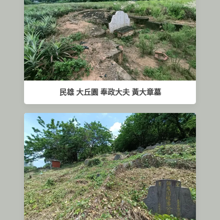
民雄 大丘園 奉政大夫 黃大章墓