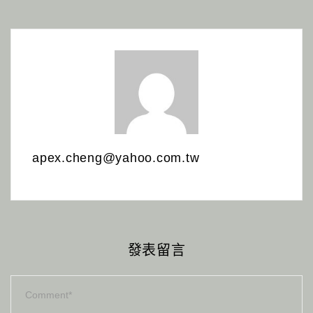
apex.cheng@yahoo.com.tw
發表留言