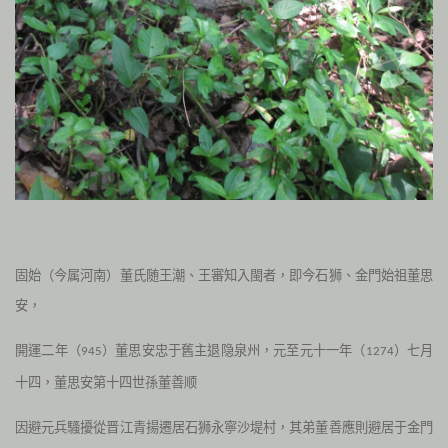
固始（今属河南）董氏随王潮、王審知入閩者，即今石狮、金門始祖董思
安，
開運二年（
）董思安忠于舊主退隐泉州，元至元十一年（
）七月
945
1274
十四，董思安第十四世孫董善顺
因避元兵騷擾從晋江青揚遷居石狮永寧沙堤村，其弟董善應則避居于金門