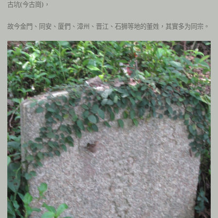
古坑(今古崗)
，
故今金門、同安、厦們、漳州、晋江、石狮等地的董姓，其實多为同宗。