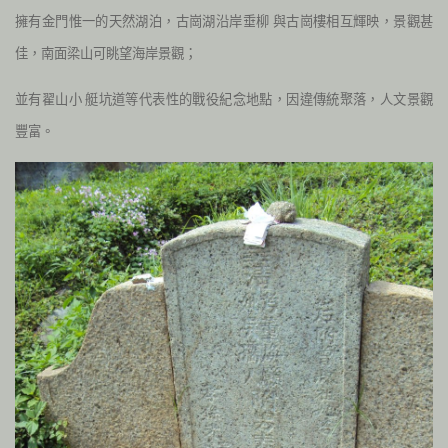
擁有金門惟一的天然湖泊，古崗湖沿岸垂柳
與古崗樓相互輝映，景觀甚
佳，南面梁山可眺望海岸景觀；
並有翟山小
艇坑道等代表性的戰役紀念地點，因違傳統聚落，人文景觀
豐富。