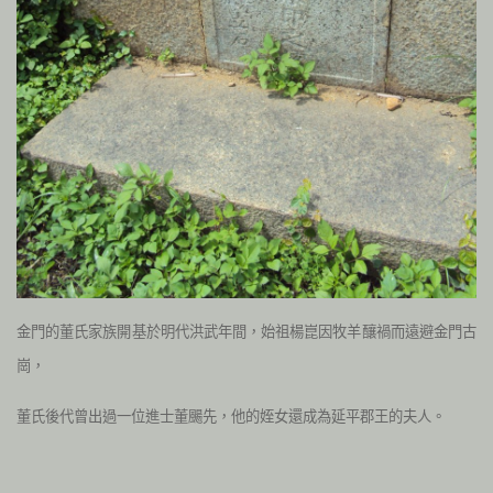
金門的董氏家族開基於明代洪武年間，始祖楊崑因牧羊釀禍而遠避金門古
崗，
董氏後代曾出過一位進士董颺先，他的姪女還成為延平郡王的夫人。