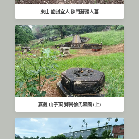
東山 誥封宜人 陳門蘇孺人墓
嘉義 山子頂 獅崗徐氏墓園 (上)