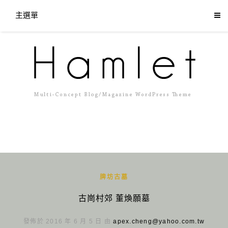
主選單
牌坊古墓
古崗村郊 董煥願墓
發佈於 2016 年 6 月 5 日 由
apex.cheng@yahoo.com.tw