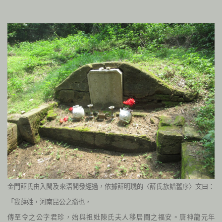
金門薛氏由入閩及來浯開發經過，依據薛明璣的〈薛氏族譜舊序〉文曰：
「我薛姓，河南昆公之裔也，
傳至令之公字君珍，始與祖妣陳氏夫人移居閩之福安。唐神龍元年