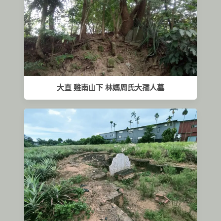
大直 雞南山下 林媽周氏大孺人墓