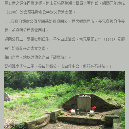
至五世之偓任司農少卿。迨宋元佑裔孫潁士舉貢士著作郎，紹熙元年庚戊
（
）沙公裔孫舜俞公字欽父登進士第。
1190
……我祖自舜俞公傳至開基始祖貞固公，世居銀同西市，長兄貞觀分住長
泰，弟貞明分居雲霄西林。
貞固公行二，娶祖妣劉氏生一子名曰成濟公。當元至正五年（
）元順
1345
宗年始避亂來浯太文之南，
龜山之西，地以姓傳名之曰『薛厝坑』。
娶祖妣李氏生二子，長曰伴郎公，次曰伴中公，俱葬在石井坑。」