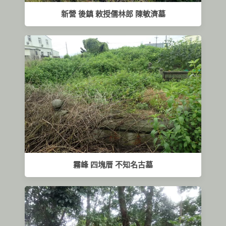
新營 後鎮 敕授儒林郎 陳敏濟墓
霧峰 四塊厝 不知名古墓