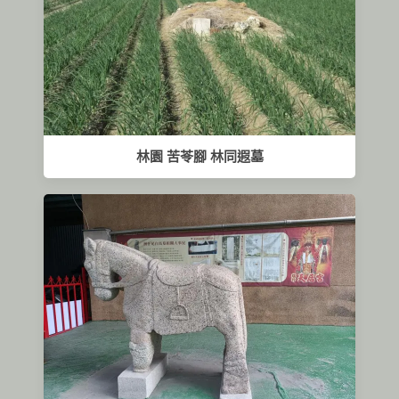
林園 苦苓腳 林同遐墓