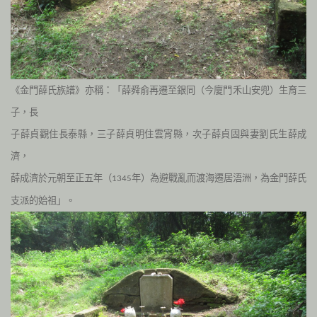
《金門薛氏族譜》亦稱：「薛舜俞再遷至銀同（今廈門禾山安兜）生育三
子，長
子薛貞觀住長泰縣，三子薛貞明住雲宵縣，次子薛貞固與妻劉氏生薛成
濟，
薛成濟於元朝至正五年（
年）為避戰亂而渡海遷居浯洲，為金門薛氏
1345
支派的始祖」。