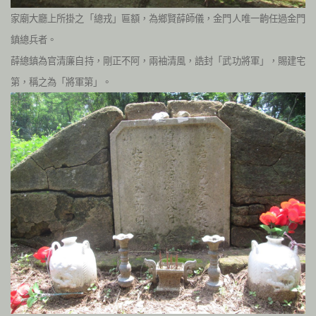
家廟大廳上所掛之「總戎」匾額，為鄉賢薛師儀，金門人唯一齣任過金門
鎮總兵者。
薛總鎮為官清廉自持，剛正不阿，兩袖清風，誥封「武功將軍」，賜建宅
第，稱之為「將軍第」。