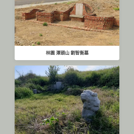
林園 潭頭山 劉智衡墓