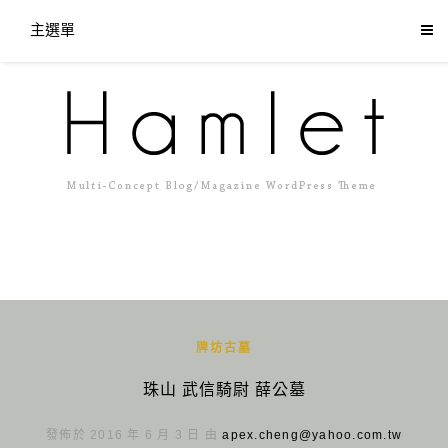
主選單
牌坊古墓
珠山 武信騎尉 薛公墓
發佈於 2016 年 6 月 3 日 由
apex.cheng@yahoo.com.tw