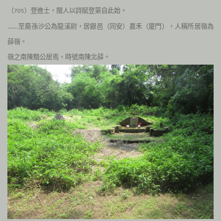
（
）登進士，閩人以詩賦登第自此始。
705
……至裔孫沙公為龍溪尉，居銀邑（同安）嘉禾（廈門），人稱所居嶺為
薛嶺。
嶺之南陳黯公居焉，時號南陳北薛。