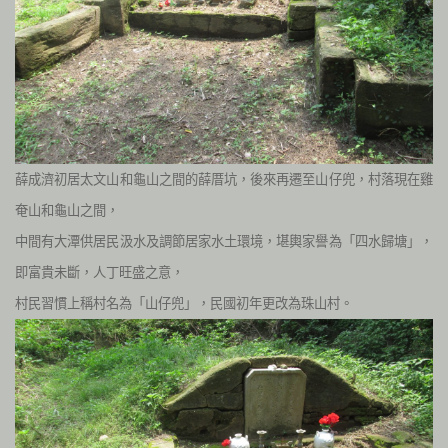
薛成濟初居太文山和龜山之間的薛厝坑，後來再遷至山仔兜，村落現在雞
奄山和龜山之間，
中間有大潭供居民汲水及調節居家水土環境，堪輿家譽為「四水歸塘」，
即富貴未斷，人丁旺盛之意，
村民習慣上稱村名為「山仔兜」，民國初年更改為珠山村。