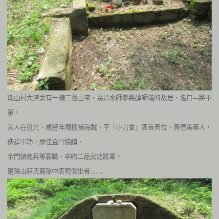
珠山村大潭旁有一棟二落古宅，為清水師參將薛師儀的故居，名曰—將軍
第。
其人在道光、咸豐年間搜捕海賊，平「小刀會」匪首黃位、黃德美等人，
迭建軍功，歷任金門協鎮、
金門鎮總兵等要職，卒贈二品武功將軍。
是珠山薛氏裔孫中表現傑出者…….