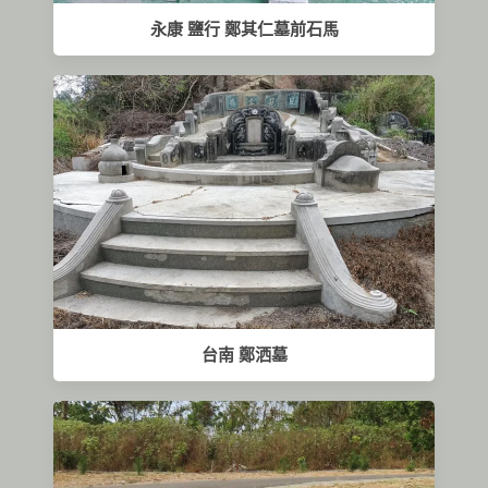
永康 鹽行 鄭其仁墓前石馬
台南 鄭洒墓