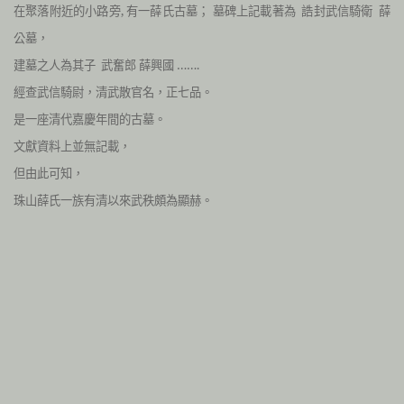
在聚落附近的小路旁, 有一薛氏古墓； 墓碑上記載著為 誥封武信騎衛 薛
公墓，
建墓之人為其子 武奮郎 薛興國 …….
經查武信騎尉，清武散官名，正七品。
是一座清代嘉慶年間的古墓。
文獻資料上並無記載，
但由此可知，
珠山薛氏一族有清以來武秩頗為顯赫。