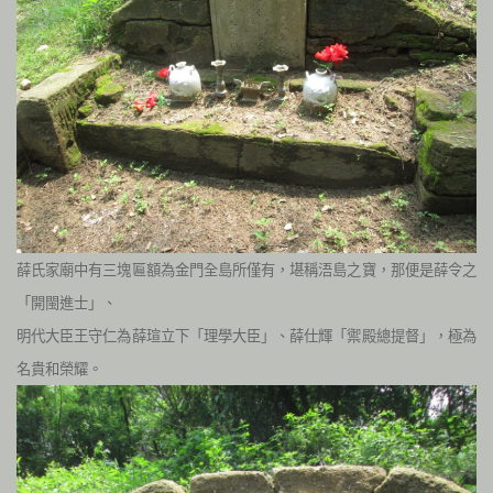
薛氏家廟中有三塊匾額為金門全島所僅有，堪稱浯島之寶，那便是薛令之
「開閩進士」、
明代大臣王守仁為薛瑄立下「理學大臣」、薛仕輝「禦殿總提督」，極為
名貴和榮耀。