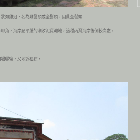
，狀如雞冠，名為雞髻頭或奎髻頭，因此奎髻頭
多岬角，海岸屬平緩的潮汐泥質灘地，這種內灣海岸後側較高處，
闢場曬鹽，又地近福建，