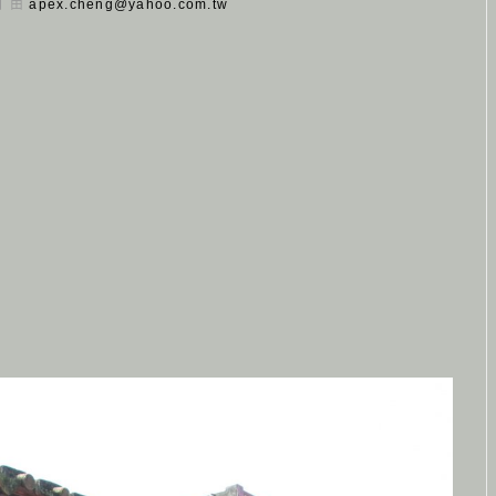
 日 由
apex.cheng@yahoo.com.tw