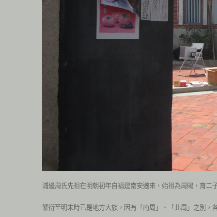
浦邊周氏先祖在明朝初年自福建南安遷來，始祖為周賜，育二
繁衍至明末時已是地方大族，因有「南周」、「北周」之別，