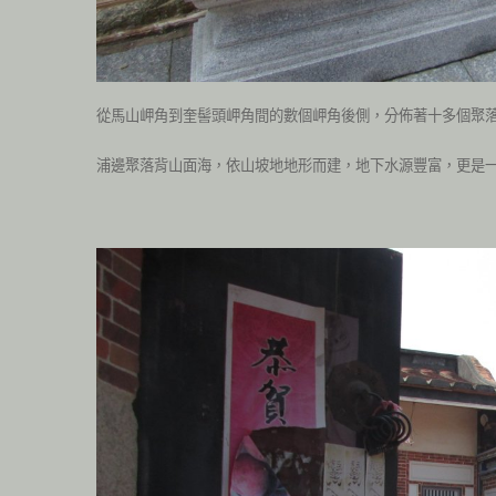
從馬山岬角到奎髻頭岬角間的數個岬角後側，分佈著十多個聚
浦邊聚落背山面海，依山坡地地形而建，地下水源豐富，更是