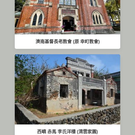
濟南基督長老教會 (原 幸町教會)
西嶼 赤馬 李氏洋樓 (清雲家園)