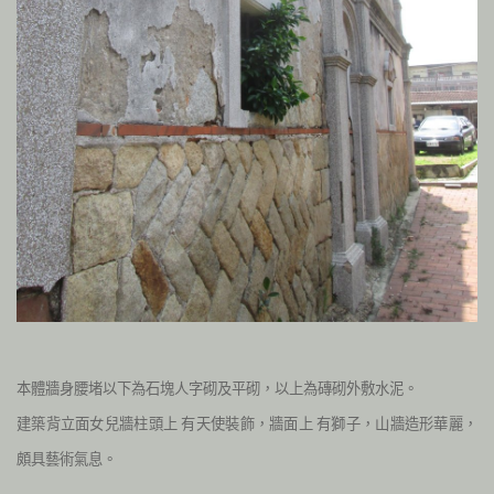
本體牆身腰堵以下為石塊人字砌及平砌，以上為磚砌外敷水泥。
建築背立面女兒牆柱頭上
有天使裝飾，牆面上
有獅子，山牆造形華麗，
頗具藝術氣息。