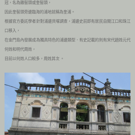
冠，名為雞髻頭或奎髻頭，
因此奎髻頭旁邊臨海的浦地就稱為奎浦。
根據官方委託學者針對浦邊貝塚調查，浦邊史前即有居民自閩江口和珠江
口移入，
在金門島內發展成為獨具特色的浦邊類型．有史記載的則有宋代趙姓元代
何姓和明代周姓，
目前以何姓人口較多，周姓其次
。