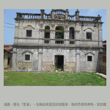
浦邊，舊名「奎浦」，名稱由來是因該地臨海，海岸西側有岬角，狀如雞