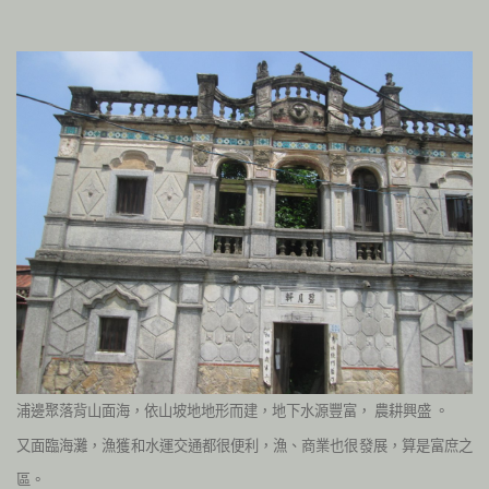
浦邊聚落背山面海，依山坡地地形而建，地下水源豐富，
農耕興盛 。
又面臨海灘，漁獲和水運交通都很便利，
漁、商業也很發展，算是富庶之
區。