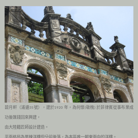
碧月軒（浦邊
號），建於
年，為何懷
敬槐
於菲律賓從事布業成
35
1920
(
)
功後匯錢回來興建，
由大陸籍匠師設計建造。
平面格局為單棟洋樓但分前後落，為本區唯一朝東面向的洋樓。