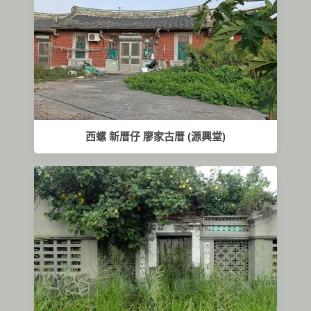
西螺 新厝仔 廖家古厝 (源興堂)