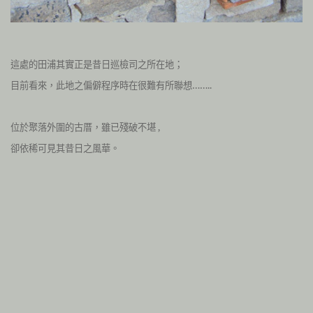
這處的田浦其實正是昔日巡檢司之所在地；
目前看來，此地之偏僻程序時在很難有所聯想……..
位於聚落外圍的古厝，雖已殘破不堪 ,
卻依稀可見其昔日之風華。