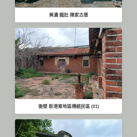
美濃 龍肚 陳家古厝
後壁 新港東地區傳統民區 (01)