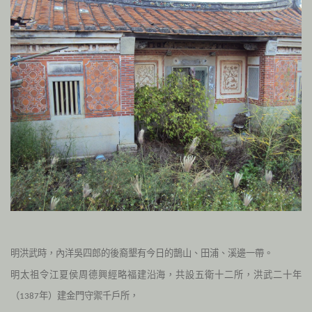
明洪武時，內洋吳四郎的後裔墾有今日的鵲山、田浦、溪邊一帶。
明太祖令江夏侯周德興經略福建沿海，共設五衛十二所，洪武二十年
（
年）建金門守禦千戶所，
1387