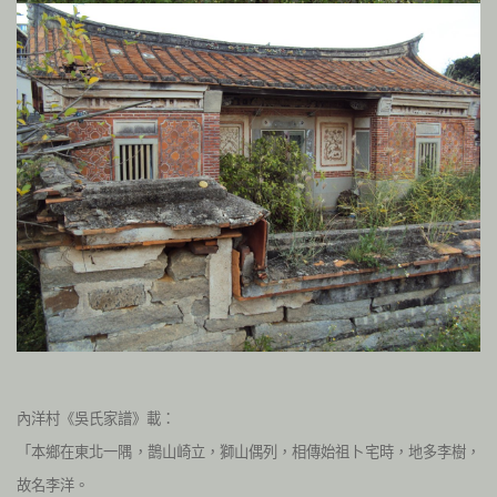
內洋村《吳氏家譜》載：
「本鄉在東北一隅，鵲山崎立，獅山偶列，相傳始祖卜宅時，地多李樹，
故名李洋。