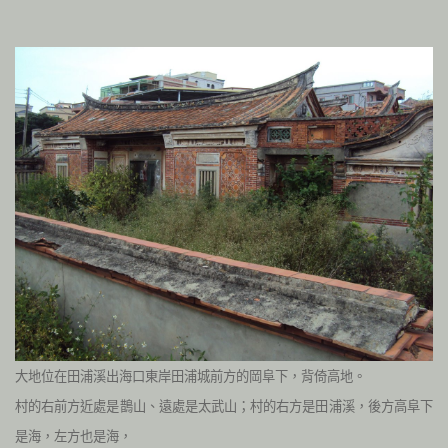
大地位在田浦溪出海口東岸田浦城前方的岡阜下，背倚高地。
村的右前方近處是鵲山、遠處是太武山；
村的右方是田浦溪，後方高阜下
是海，左方也是海，