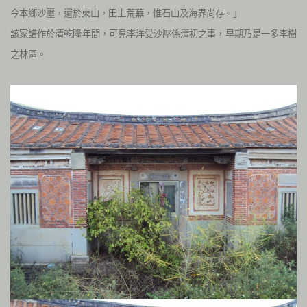
今本鄉沙壓，還於東山，田土荒蕪，惟石山及海界尚存。」
該家譜作於清乾隆年間，可見李洋受沙壓係清初之事，早期乃是一多李樹
之林區。