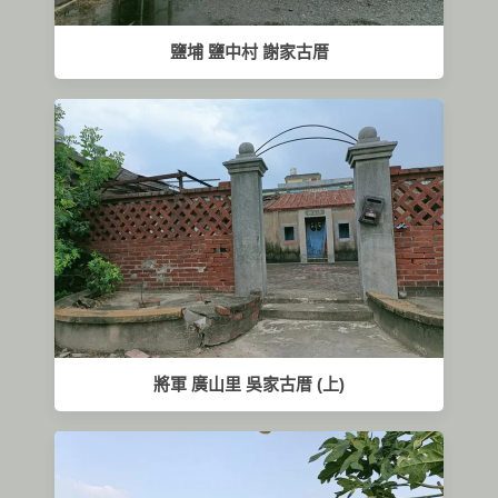
鹽埔 鹽中村 謝家古厝
將軍 廣山里 吳家古厝 (上)