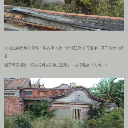
大地是吳氏單姓聚落，與內洋同源，原住在鵲山的裡洋，其二房分衍於
此，
因當時這裡是「整大片可以耕種之田地」，故取名為「大地」。