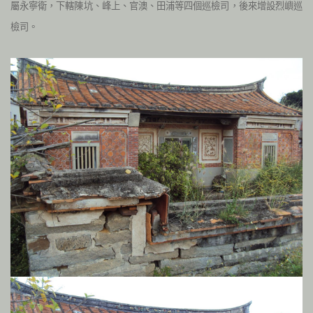
屬永寧衛，下轄陳坑、峰上、官澳、田浦等四個巡檢司，後來增設烈嶼巡
檢司。