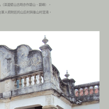
名（深滬壁山古時亦作碧山、碧峰），
免軍人把附近的山后村與後山村混淆，