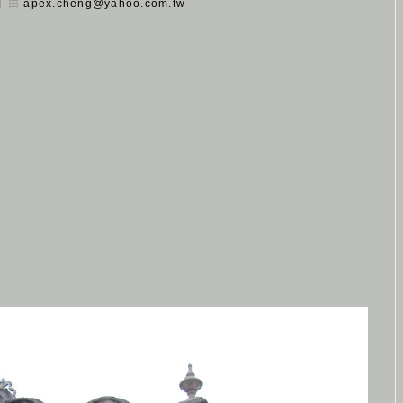
 日 由
apex.cheng@yahoo.com.tw