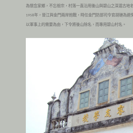
為懷念家鄉，不忘祖宗，村落一直沿用後山與碧山之深滬古地
年，晉江與金門兩岸炮戰，時任金門防部司令官胡璉為避
1958
以軍事上的需要為由，下令將後山除名，而專用碧山村名。