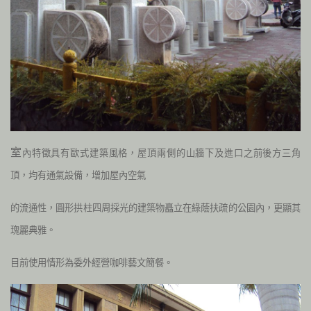
室
內特徵具有歐式建築風格，屋頂兩側的山牆下及進口之前後方三角
頂，均有通氣設備，增加屋內空氣
的流通性，圓形拱柱四周採光的建築物矗立在綠蔭扶疏的公園內，更顯其
瑰麗典雅。
目前使用情形為委外經營咖啡藝文簡餐。