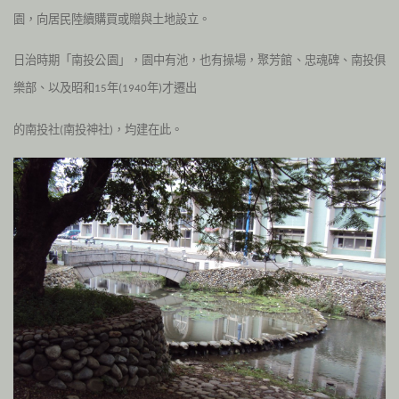
園，向居民陸續購買或贈與土地設立。
日治時期「南投公園」，園中有池，也有操場，聚芳館、忠魂碑、南投俱
樂部、以及昭和
年
年
才遷出
15
(1940
)
的南投社
南投神社
，均建在此。
(
)