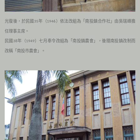
光復後，於民國
年（
）依法改組為「南投鎮合作社」由吳瑞峰擔
35
1946
任理事主席。
民國
年（
）七月奉令改組為「南投鎮農會」，後隨南投鎮改制而
38
1949
改稱「南投市農會」。