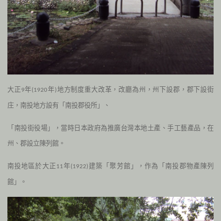
大正
年
年
地方制度重大改革，改廳為州，州下設郡，郡下設街
9
(1920
)
庄，南投地方設有「南投郡役所」、
「南投街役場」，當時日本政府為推廣台灣本地土產、手工藝產品，在
州、郡設立陳列館。
南投地區於大正
年
建築「聚芳館」，作為「南投郡物產陳列
11
(1922
)
館」。