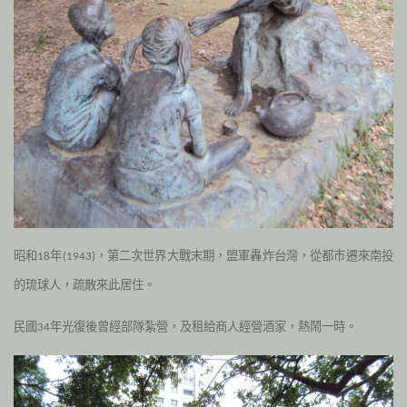
昭和
年
，第二次世界大戰末期，盟軍轟炸台灣，從都市遷來南投
18
(1943
)
的琉球人，疏散來此居住。
民國
年光復後曾經部隊紮營，及租給商人經營酒家，熱鬧一時。
34