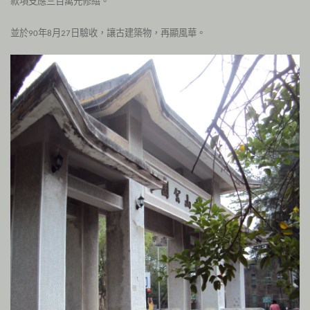
款項支應三百萬元修繕。
並於
年
月
日驗收，讓古建築物，再顯風華。
90
8
27