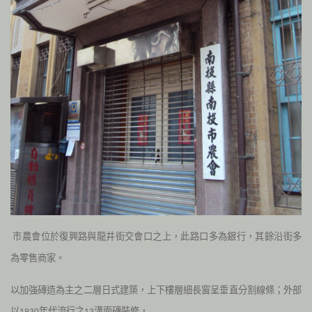
市農會位於復興路與龍井街交會口之上，此路口多為銀行，其餘沿街多
為零售商家。
以加強磚造為主之二層日式建築，上下樓層細長窗呈垂直分割線條；外部
以
年代流行之
溝面磚裝修，
1930
13