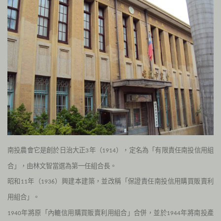
南投農會它是創於日治大正
年（
），定名為「有限責任南投信用組
3
1914
合」，由林文智當選為第一任組合長。
昭和
年（
）興建本建築，並改稱「保證責任南投信用購買販賣利
11
1936
用組合」。
年將原「內轆信用購買販賣利用組合」合併，並於
年將南投產
1940
1944