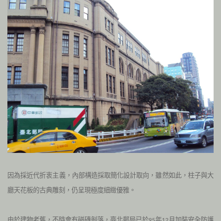
因為採近代折衷主義，內部構造採取簡化設計取向，雖然如此，柱子與大
廳天花板的古典雕刻，仍呈現極度細緻優雅。
由於建物老舊，不時會有磁磚剝落，臺北郵局已於
年
月加裝安全防護
95
12