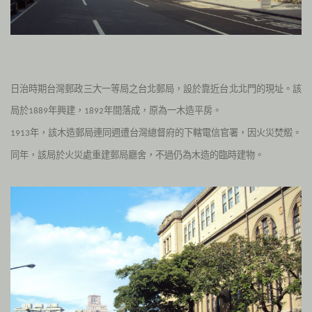
日治時期台灣郵政三大一等局之台北郵局，設於靠近台北北門的現址。該
局於
年興建，
年間落成，原為一木造平房。
1889
1892
年，該木造郵局連同週遭台灣總督府的下轄電信官署，因火災焚燬。
1913
同年，該局於火災處重建郵局廳舍，不過仍為木造的臨時建物。