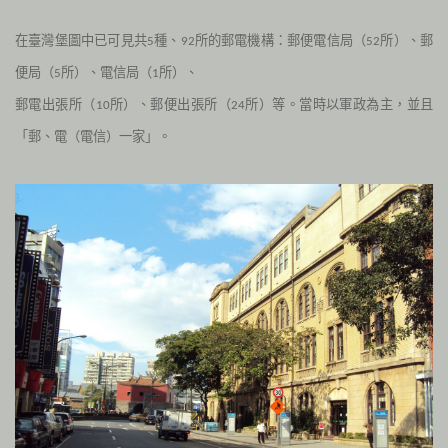
在臺灣堡圖中已可見共
種、
所的郵電機構：郵便電信局（
所）、郵
5
92
52
便局（
所）、電信局（
所）、
5
1
郵電出張所（
所）、郵便出張所（
所）等。當時以軍政為主，並且
10
24
「郵、電（電信）一家」。