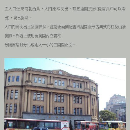
主入口坐東南朝西北，
大門原本突出，有五連圓拱廊(從寫真中可以看
出)，現已拆除
。
入口門廊突出且呈圓拱狀，建物正面則配置四組雙圓形古典式門柱及山牆
裝飾。外觀上使用窗洞間內立雙柱
分隔窗扇且分化成兩大一小的三開間正面。