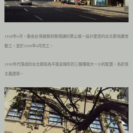
年
月，委由台灣總督府營繕課的栗山俊一設計建造的台北郵局廳舍
1928
4
動工，並於
年
月完工。
1930
4
年代落成的台北郵局為平面呈梯形的三層樓兩大一小的配置，為折衷
1930
主義建築。