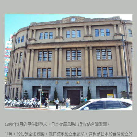
年
月的甲午戰爭末，日本從廣島縣出兵攻佔台灣澎湖。
1895
3
同月，於佔領全澎湖後，就在該地設立軍郵局，
這也是日本於台灣設立的