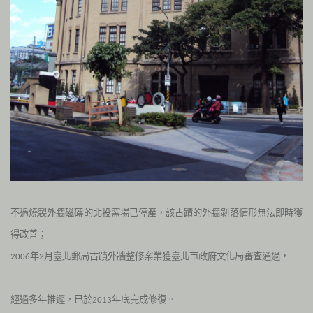
不過燒製外牆磁磚的北投窯場已停產，該古蹟的外牆剝落情形無法即時獲
得改善；
年
月臺北郵局古蹟外牆整修案業獲臺北市政府文化局審查通過，
2006
2
經過多年推遲，已於
年底完成修復。
2013