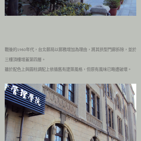
戰後的
年代，台北郵局以郵務增加為理由，將其拱型門廊拆除，並於
1960
三樓頂樓增蓋第四層。
雖於配色上與圓柱調配上依循舊有建築風格，但原有風味已略遭破壞。