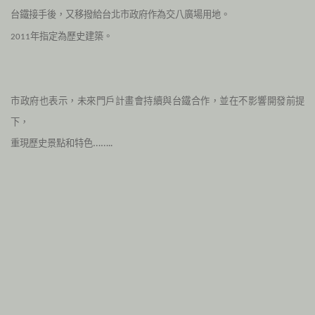
台鐵接手後，又移撥給台北市政府作為交八廣場用地。
年指定為歷史建築。
2011
市政府也表示，未來門戶計畫會持續與台鐵合作，並在不影響開發前提
下，
重現歷史景點和特色……..