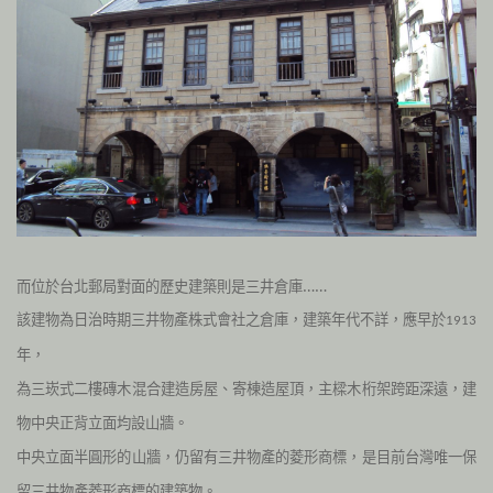
而位於台北郵局對面的歷史建築則是三井倉庫……
該建物為日治時期三井物產株式會社之倉庫，建築年代不詳，應早於
1913
年，
為三崁式二
樓磚木混合建造房屋、寄棟造屋頂，主樑木桁架跨距深遠，建
物中央正背立面均設山牆。
中央立面半圓形的山牆，仍留有三井物產的菱形商標，是目前台灣唯一保
留三井物產菱形商標的建築物。