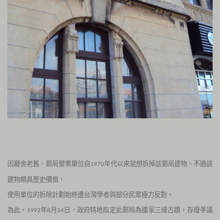
因廳舍老舊，郵局營業單位自
年代以來就想拆掉該郵局建物。不過該
1970
建物頗具歷史價值，
使用單位的拆除計劃始終遭台灣學者與部分民眾極力反對。
為此，
年
月
日，政府特地指定此郵局為國家三級古蹟，存廢爭議
1992
8
14