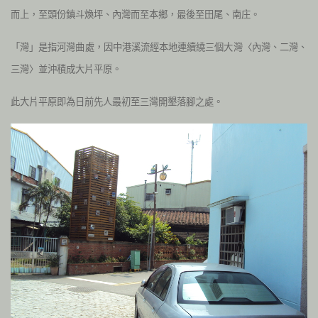
而上，至頭份鎮斗煥坪、內灣而至本鄉，最後至田尾、南庄。
「灣」是指河灣曲處，因中港溪流經本地連續繞三個大灣〈內灣、二灣、
三灣〉並沖積成大片平原。
此大片平原即為日前先人最初至三灣開墾落腳之處。