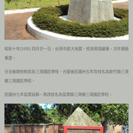
昭和十年(1935) 四月廿一日，台灣中部大地震，校舍倒塌嚴重，次年積極
重建，
日治後期依制改為三灣國民學校，光復後民國卅五年改校名為新竹縣三灣
鄉三灣國民學校，
民國卅九年苗栗設縣，再改校名為苗栗縣三灣鄉三灣國民學校，