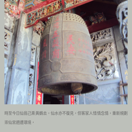
時至今日仙翁己乘黃鶴去，仙水亦不復見，但客家人惜情念情，重新規劃
崇仙宮週遭環境，