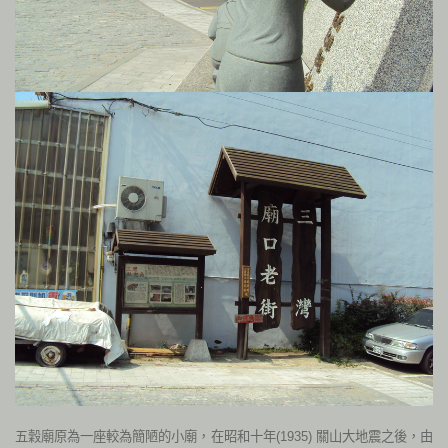
五穀廟原為一座較為簡陋的小廟，在昭和十年(1935) 關山大地震之後，由