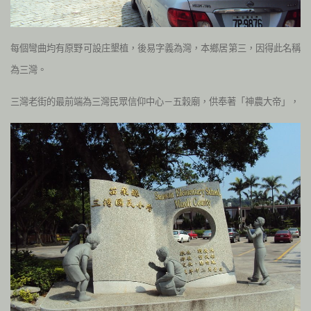
每個彎曲均有原野可設庄墾植，後易字義為灣，本鄉居第三，因得此名稱
為三灣。
三灣老街的最前端為三灣民眾信仰中心－五穀廟，供奉著「神農大帝」，