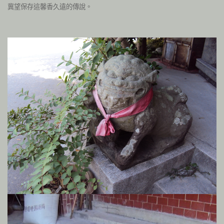
冀望保存這馨香久遠的傳說。