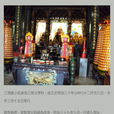
三灣國小前身為三灣公學校，成立於明治三十年(1897)十二月廿八日，次
年三月十五日舉行
開學典禮，曾暫借五穀廟為校舍，明治三十九年九月一日遷入現址，