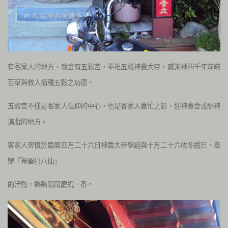
有客家人的地方，就會有五穀宮，奉祀五穀神農大帝，感謝祂四千年前嚐
百草與教人播種五穀之功德。
五穀宮不僅是客家人信仰的中心，也是客家人農忙之餘，迎神賽會或酬神
演戲的地方。
客家人習慣於農曆四月二十六日神農大帝聖誕與十月二十六收冬戲日，舉
辦「祭聖打八仙」
的活動，熱熱鬧鬧慶祝一番。