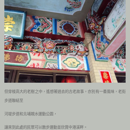
但穿梭高大的老樹之中，遙想著過去的古老故事，亦別有一番風味，老街
步道聯結至
河堤步道和北埔親水運動公園，
讓來到此處的民眾可以散步運動並欣賞中港溪畔。