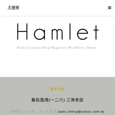
主選單
舊街印象
舊街風情(一二六) 三灣老街
發佈於 2015 年 1 月 28 日 由
apex.cheng@yahoo.com.tw