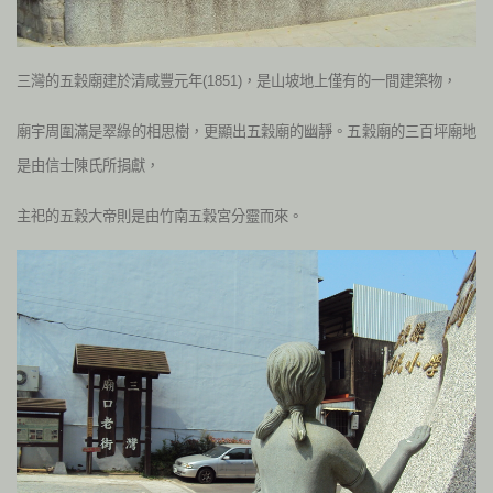
三灣的五穀廟建於清咸豐元年(1851)，是山坡地上僅有的一間建築物，
廟宇周圍滿是翠綠的相思樹，更顯出五穀廟的幽靜。五穀廟的三百坪廟地
是由信士陳氏所捐獻，
主祀的五穀大帝則是由竹南五穀宮分靈而來。