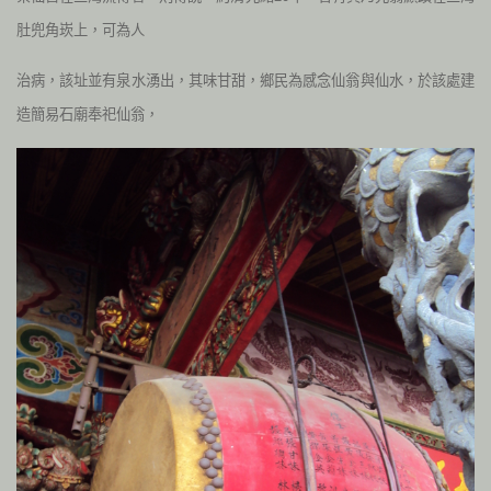
肚兜角崁上，可為人
治病，該址並有泉水湧出，其味甘甜，鄉民為感念仙翁與仙水，於該處建
造簡易石廟奉祀仙翁，