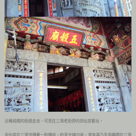
沿著純樸的街道走去，可見在三灣老街旁的崇仙宮舊址，
崇仙宮在三灣流傳著一則傳說，約清光緒20年，曾有真乃先翁顯蹟在三灣