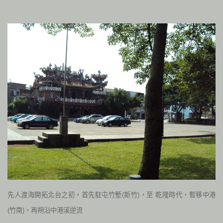
先人渡海開拓北台之初，首先駐屯竹塹(新竹)，至 乾隆時代，暫移中港
(竹南)，再朔沿中港溪逆流