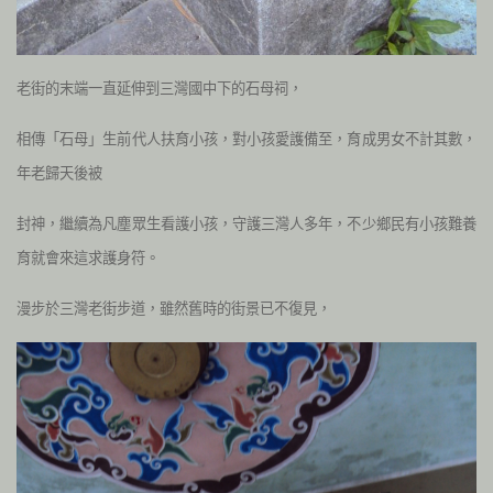
老街的末端一直延伸到三灣國中下的石母祠，
相傳「石母」生前代人扶育小孩，對小孩愛護備至，育成男女不計其數，
年老歸天後被
封神，繼續為凡塵眾生看護小孩，守護三灣人多年，不少鄉民有小孩難養
育就會來這求護身符。
漫步於三灣老街步道，雖然舊時的街景已不復見，