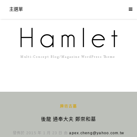
主選單
牌坊古墓
後龍 通奉大夫 鄭崇和墓
發佈於 2015 年 1 月 23 日 由
apex.cheng@yahoo.com.tw