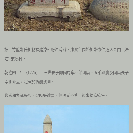
按 : 竹塹鄭氏祖籍福建漳州府漳浦縣，康熙年間始祖鄭懷仁遷入金門（浯
江) 東溪村，
乾隆四十年（1775），三世長子鄭國周率四弟國唐、五弟國慶及國唐長子
崇和來臺，定居於後龍溪洲。
鄭崇和九歲喪母，少時好讀書，但屢試不第，後來捐為監生。