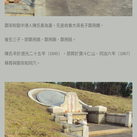
鄭崇和娶中港人陳氏素為妻，先是收養大哥長子鄭用鍾，
後生三子，即鄭用錫、鄭用錦、鄭用銛。
陳氏卒於道光二十五年（1845），原葬於寶斗仁山，同治六年（1867）
移葬與鄭崇和同穴。