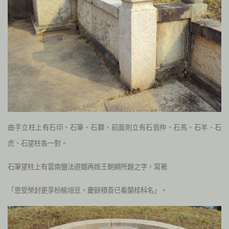
曲手立柱上有石印、石筆、石獅，前面則立有石翁仲、石馬、石羊、石
虎、石望柱各一對。
石筆望柱上有雲南鹽法道姻再姪王朝綱所題之字，寫著:
「恩受榮封更享枌榆俎豆，慶餘積善已看蘭桂科名」。