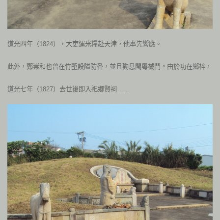
道光四年（1824），大吏運米糧赴天津，他率先響應。
此外，鄭崇和也曾在竹塹設隘防番，並且勸息閩粵械鬥。由於功在鄉梓，
道光七年（1827）去世後即入祀鄉賢祠 …..