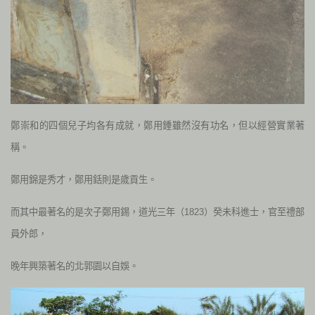
鄭崇和的四個兒子均各有成就，鄭用鍾雖然沒有功名，但以經營實業著
稱。
鄭用錦是秀才，鄭用銛則是歲貢生。
而其中最著名的是次子鄭用錫，道光三年（1823）癸未科進士，官至禮部
員外郎，
晚年興築著名的北郭園以自娛。