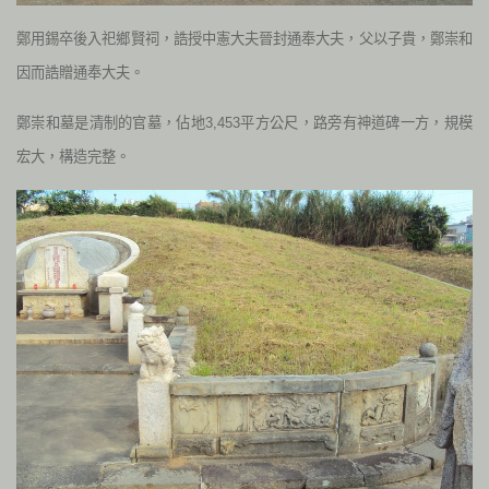
鄭用錫卒後入祀鄉賢祠，誥授中憲大夫晉封通奉大夫，父以子貴，鄭崇和
因而誥贈通奉大夫。
鄭崇和墓是清制的官墓，佔地3,453平方公尺，路旁有神道碑一方，規模
宏大，構造完整。