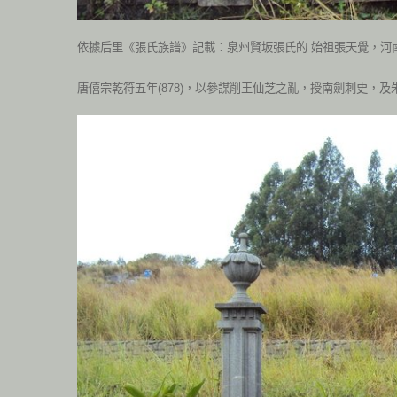
依據后里《張氏族譜》記載：泉州賢坂張氏的 始祖張天覺，河
唐僖宗乾符五年(878)，以參謀削王仙芝之亂，授南劍刺史，