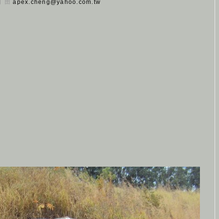
 日 由
apex.cheng@yahoo.com.tw