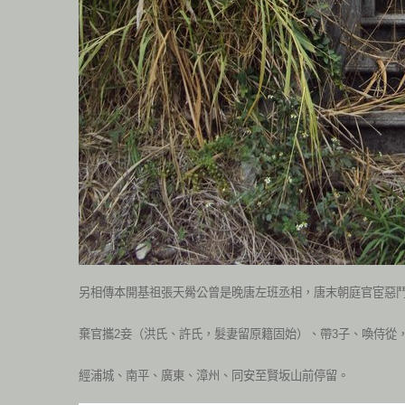
另相傳本開基祖張天觷公曾是晚唐左班丞相，唐末朝庭官宦惡
棄官攜2妾（洪氏、許氏，髮妻留原籍固始）、帶3子、喚侍從
經浦城、南平、廣東、漳州、同安至賢坂山前停留。