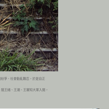
鬥紛爭、社會動亂難忍，於是自正
，隨王緒、王潮、王審知大軍入閩，