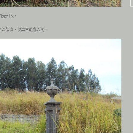
南光州人，
及朱溫纂唐，便棄官避亂入閩。