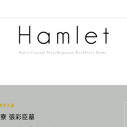
牌坊古墓
圳寮 張彩臣墓