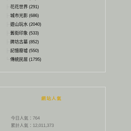
花花世界 (291)
城市光影 (686)
遊山玩水 (2040)
舊街印象 (533)
牌坊古墓 (852)
記憶廢墟 (550)
傳統民居 (1795)
網站人氣
今日人氣：
764
累計人氣：
12,011,373