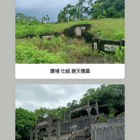
鹽埔 仕絨 謝天機墓