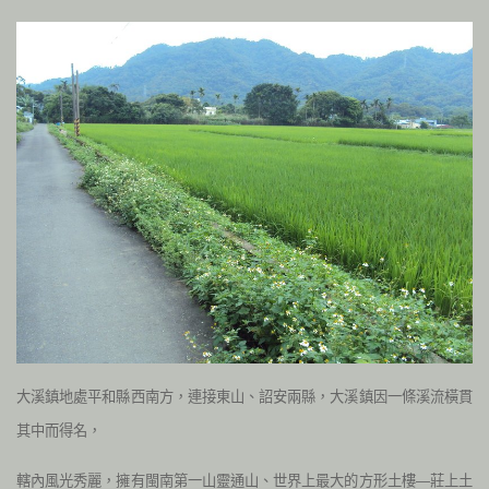
大溪鎮地處平和縣西南方，連接東山、詔安兩縣，大溪鎮因一條溪流橫貫
其中而得名，
轄內風光秀麗，擁有閩南第一山靈通山、世界上最大的方形土樓—莊上土