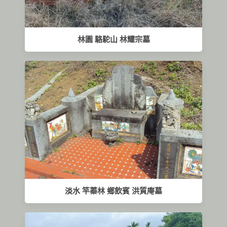
林園 駱駝山 林耀宗墓
淡水 竿蓁林 鄉飲賓 洪質庵墓