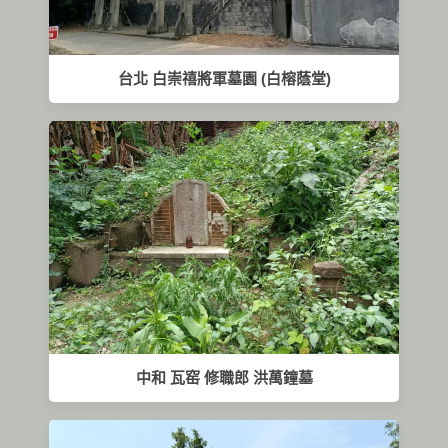
台北 白崇禧將軍墓園 (白榕蔭堂)
中和 瓦窑 修職郎 洪萬鐘墓