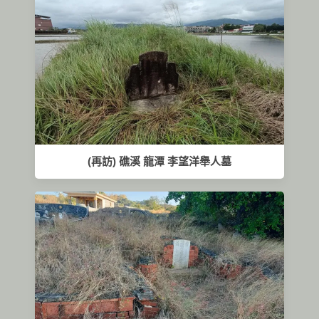
(再訪) 礁溪 龍潭 李望洋舉人墓