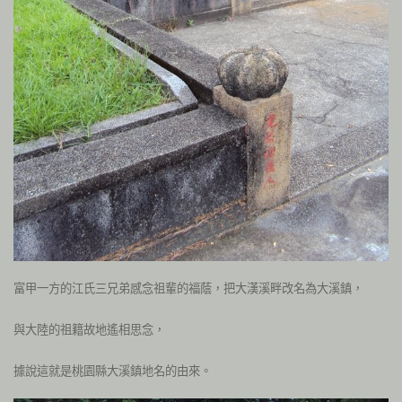
富甲一方的江氏三兄弟感念祖輩的福蔭，把大漢溪畔改名為大溪鎮，
與大陸的祖籍故地遙相思念，
據說這就是桃園縣大溪鎮地名的由來。