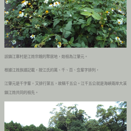
該鎮江寨村是江姓宗親的聚居地，始祖為江肇元。
根據江姓族譜記載，按江氏的萬、千、百、念輩字排列，
江肇元是千字輩，又排行第五，故稱千五公。江千五公就是海峽兩岸大溪
鎮江姓共同的祖先。