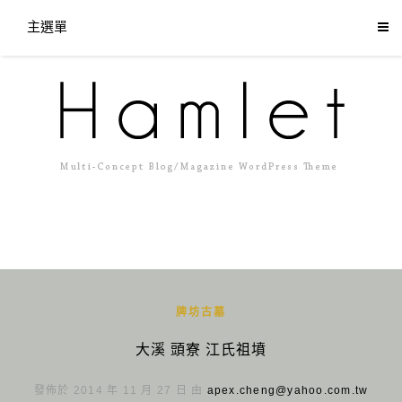
主選單
牌坊古墓
大溪 頭寮 江氏祖墳
發佈於 2014 年 11 月 27 日 由
apex.cheng@yahoo.com.tw