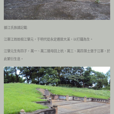
據江氏族譜記載:
江寨江姓始祖江肇元，于明代從永定遷居大溪，以打鐵為生。
江肇元生有四子，萬一、萬二隨母回上杭，萬三、萬四築土堡于江寨，於
此繁衍生息。