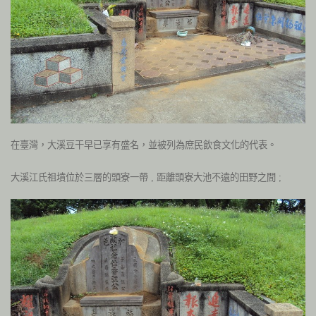
在臺灣，大溪豆干早已享有盛名，並被列為庶民飲食文化的代表。
大溪江氏祖墳位於三層的頭寮一帶 , 距離頭寮大池不遠的田野之間 ;