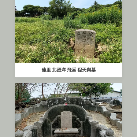
佳里 北頭洋 飛番 程天與墓