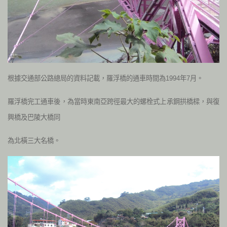
根據交通部公路總局的資料記載，羅浮橋的通車時間為1994年7月。
羅浮橋完工通車後，為當時東南亞跨徑最大的螺栓式上承鋼拱橋樑，與復
興橋及巴陵大橋同
為北橫三大名橋。