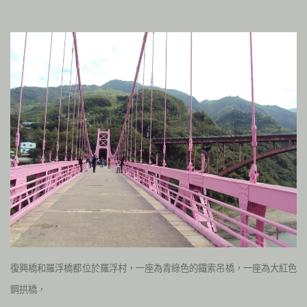
復興橋和羅浮橋都位於羅浮村，一座為青綠色的鐵索吊橋，一座為大紅色
鋼拱橋，