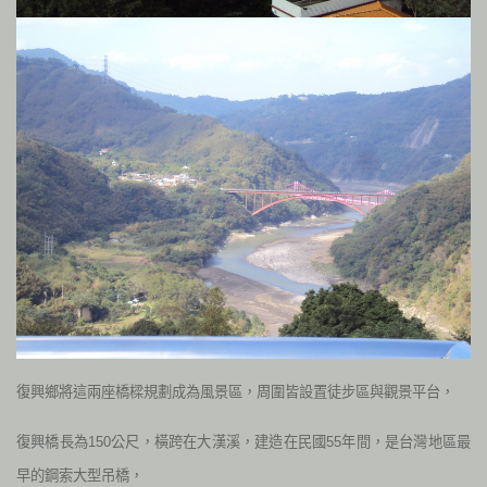
復興鄉將這兩座橋樑規劃成為風景區，周圍皆設置徒步區與觀景平台，
復興橋長為150公尺，橫跨在大漢溪，建造在民國55年間，是台灣地區最
早的鋼索大型吊橋，