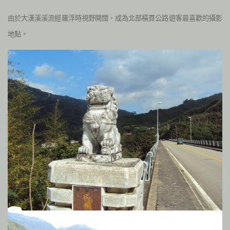
由於大漢溪溪流經羅浮時視野開闊，成為北部橫貫公路遊客最喜歡的攝影
地點。