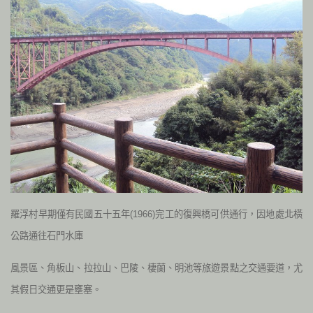
羅浮村早期僅有民國五十五年(1966)完工的復興橋可供通行，因地處北橫
公路通往石門水庫
風景區、角板山、拉拉山、巴陵、棲蘭、明池等旅遊景點之交通要道，尤
其假日交通更是壅塞。