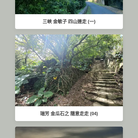
三峽 金敏子 四山連走 (一)
瑞芳 金瓜石之 隨意走走 (04)