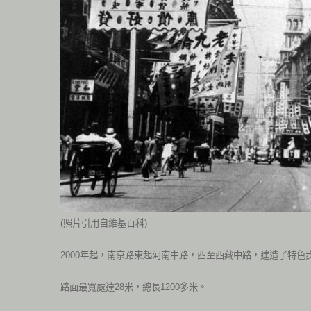
(照片引用自維基百科)
2000年起，南京路東起河南中路，西至西藏中路，建造了特色
路面最寬處達28米，總長1200多米。