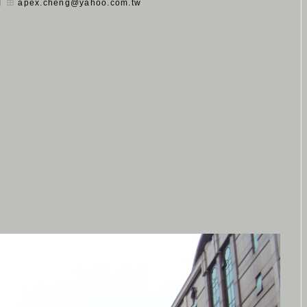
 日 由
apex.cheng@yahoo.com.tw