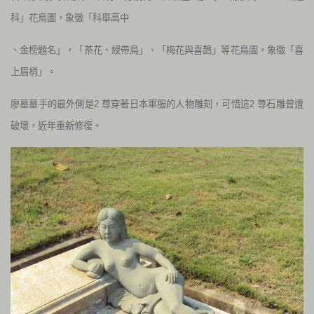
科」花鳥圖，象徵「科舉高中
、金榜題名」，「茶花、綬帶鳥」、「梅花與喜鵲」等花鳥圖，象徵「喜
上眉梢」。
廖墓墓手的最外側是2 尊穿著日本軍服的人物雕刻，可惜這2 尊石雕曾遭
破壞，近年重新修復。