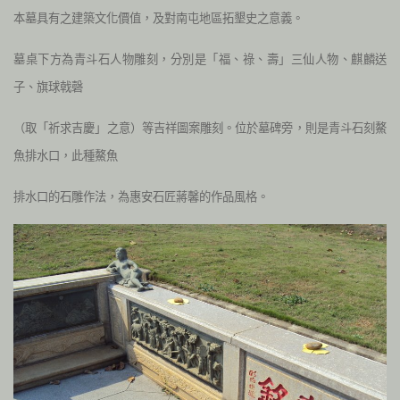
本墓具有之建築文化價值，及對南屯地區拓墾史之意義。
墓桌下方為青斗石人物雕刻，分別是「福、祿、壽」三仙人物、麒麟送
子、旗球戟磬
（取「祈求吉慶」之意）等吉祥圖案雕刻。位於墓碑旁，則是青斗石刻鰲
魚排水口，此種鰲魚
排水口的石雕作法，為惠安石匠蔣馨的作品風格。