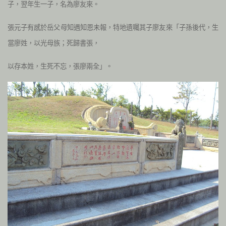
子，翌年生一子，名為廖友來。
張元子有感於岳父母知遇知恩未報，特地遺囑其子廖友來「子孫後代，生
當廖姓，以光母族；死歸書張，
以存本姓，生死不忘，張廖兩全」。