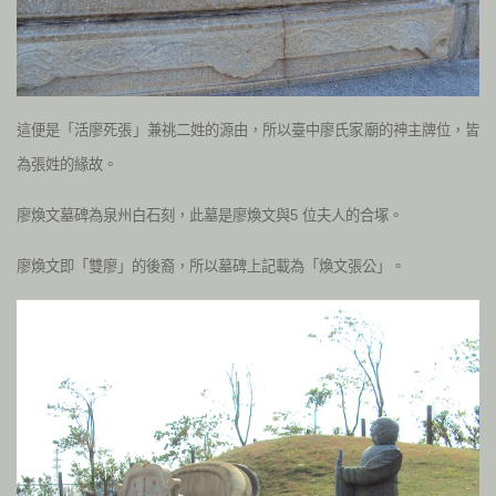
這便是「活廖死張」兼祧二姓的源由，所以臺中廖氏家廟的神主牌位，皆
為張姓的緣故。
廖煥文墓碑為泉州白石刻，此墓是廖煥文與5 位夫人的合塚。
廖煥文即「雙廖」的後裔，所以墓碑上記載為「煥文張公」。