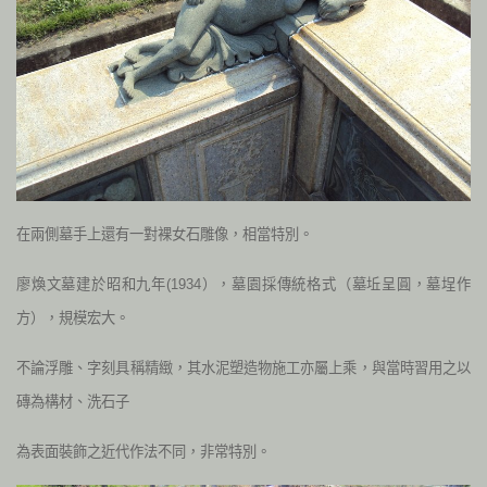
在兩側墓手上還有一對裸女石雕像，相當特別。
廖煥文墓建於昭和九年(1934），墓園採傳統格式（墓坵呈圓，墓埕作
方），規模宏大。
不論浮雕、字刻具稱精緻，其水泥塑造物施工亦屬上乘，與當時習用之以
磚為構材、洗石子
為表面裝飾之近代作法不同，非常特別。