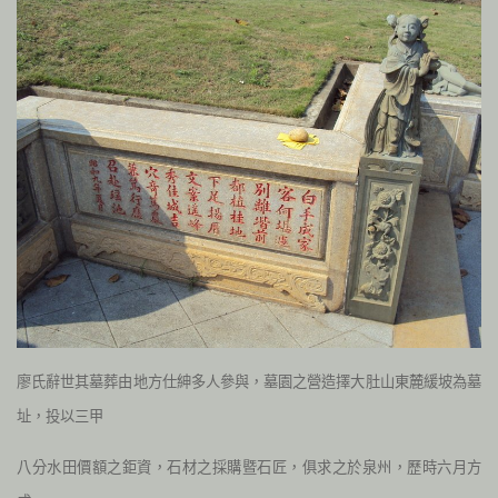
廖氏辭世其墓葬由地方仕紳多人參與，墓園之營造擇大肚山東麓緩坡為墓
址，投以三甲
八分水田價額之鉅資，石材之採購暨石匠，俱求之於泉州，歷時六月方