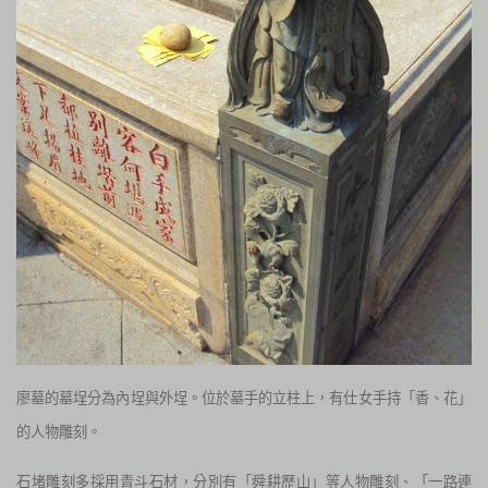
廖墓的墓埕分為內埕與外埕。位於墓手的立柱上，有仕女手持「香、花」
的人物雕刻。
石堵雕刻多採用青斗石材，分別有「舜耕歷山」等人物雕刻、「一路連