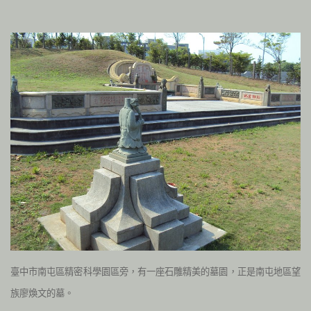
臺中市南屯區精密科學園區旁，有一座石雕精美的墓園，正是南屯地區望
族廖煥文的墓。