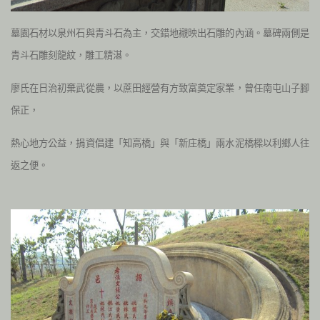
墓園石材以泉州石與青斗石為主，交錯地襯映出石雕的內涵。墓碑兩側是
青斗石雕刻龍紋，雕工精湛。
廖氏在日治初棄武從農，以蔗田經營有方致富奠定家業，曾任南屯山子腳
保正，
熱心地方公益，捐資倡建「知高橋」與「新庄橋」兩水泥橋樑以利鄉人往
返之便。