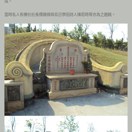
成。
當時名人有櫟社社長傅錫祺與烏日學田詩人陳若時等亦為之題銘。