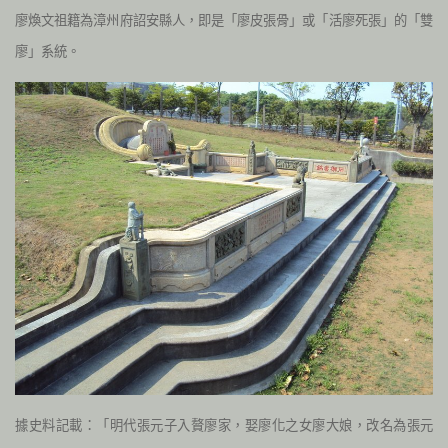
廖煥文祖籍為漳州府詔安縣人，即是「廖皮張骨」或「活廖死張」的「雙
廖」系統。
據史料記載：「明代張元子入贅廖家，娶廖化之女廖大娘，改名為張元