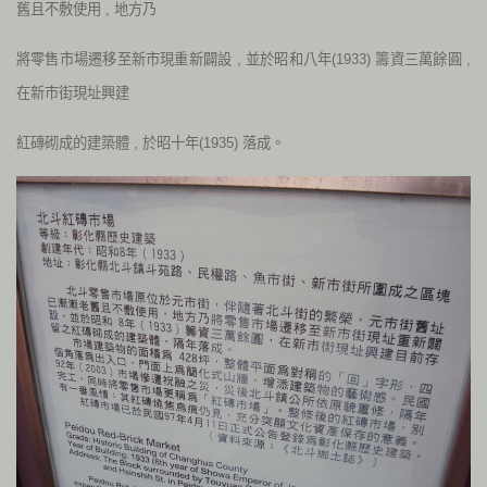
舊且不敷使用 , 地方乃
將零售市場遷移至新市現重新闢設 , 並於昭和八年(1933) 籌資三萬餘圓 ,
在新市街現址興建
紅磚砌成的建築體 , 於昭十年(1935) 落成。