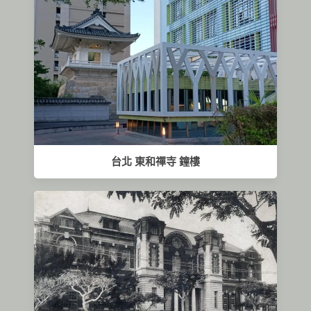
台北 東和禪寺 鐘樓