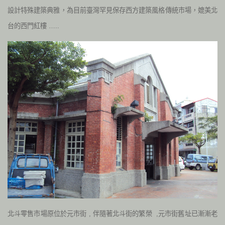
設計特殊建築典雅，為目前臺灣罕見保存西方建築風格傳統市場，媲美北
台的西門紅樓 …..
北斗零售市場原位於元市街 , 伴隨著北斗街的繁榮 ,元市街舊址已漸漸老