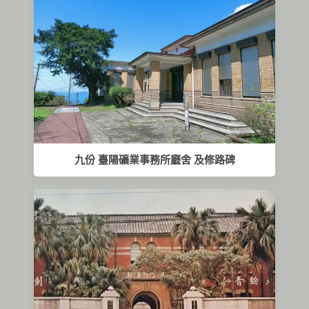
九份 臺陽礦業事務所廳舍 及修路碑