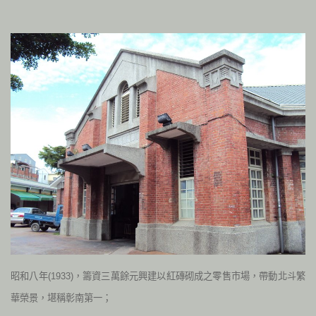
昭和八年(1933)，籌資三萬餘元興建以紅磚砌成之零售市場，帶動北斗繁
華榮景
，
堪稱彰南第一；