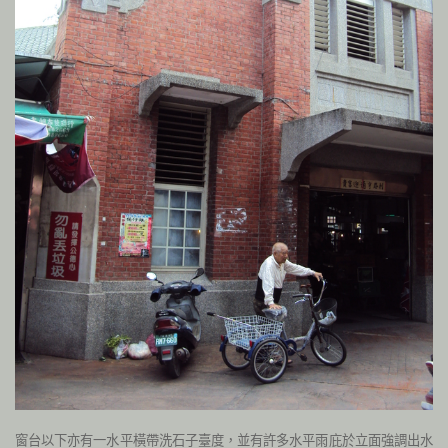
窗台以下亦有一水平橫帶洗石子臺度，並有許多水平雨庇於立面強調出水