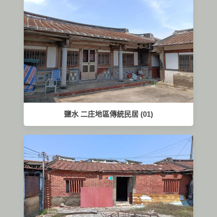
鹽水 二庄地區傳統民居 (01)