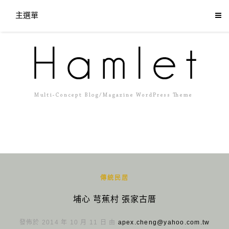
主選單
傳統民居
埔心 芎蕉村 張家古厝
發佈於 2014 年 10 月 11 日 由
apex.cheng@yahoo.com.tw