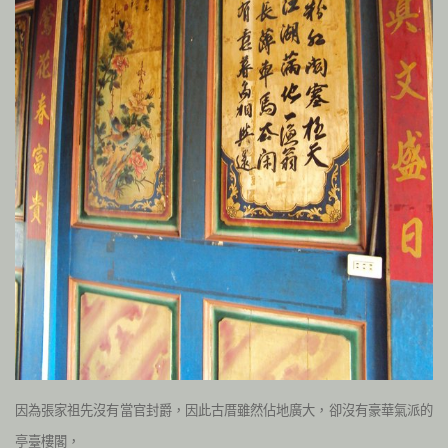
因為張家祖先沒有當官封爵，因此古厝雖然佔地廣大，卻沒有豪華氣派的
亭臺樓閣，