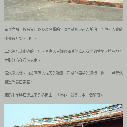
甫到之初，近海港口以及易開墾的平原早就被泉州人所佔，而漳州人也隨
後據有社頭、田中、
二水等八卦山邊的平原，客家人只好選擇其他為人所棄的荒地，這些地方
大致分佈在員林以南、
濁水溪以北。由於客家人先天的勤奮，雖處於惡劣的環境，也一一將荒地
開墾為農田家室。
康熙末年時已建立了許多街庄，「埔心」就是其中一個聚落。