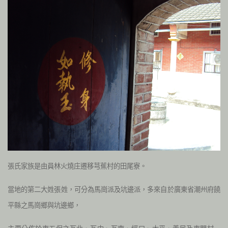
張氏家族是由員林火燒庄遷移芎蕉村的田尾寮。
當地的第二大姓張姓，可分為馬崗派及坑邊派，多來自於廣東省潮州府饒
平縣之馬崗鄉與坑邊鄉，