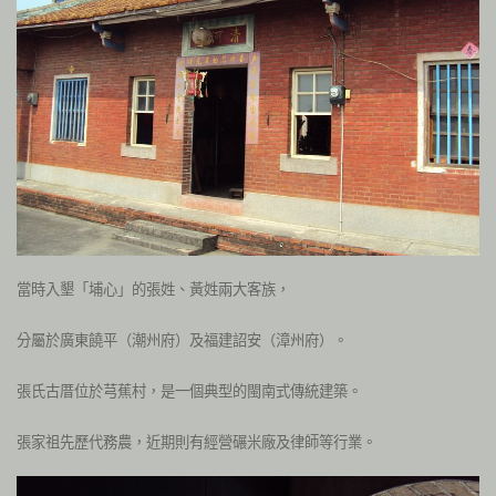
當時入墾「埔心」的張姓、黃姓兩大客族，
分屬於廣東饒平（潮州府）及福建詔安（漳州府）。
張氏古厝位於芎蕉村，是一個典型的閩南式傳統建築。
張家祖先歷代務農，近期則有經營碾米廠及律師等行業。