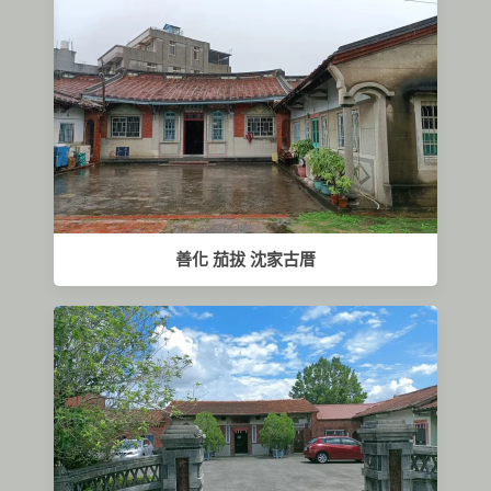
善化 茄拔 沈家古厝