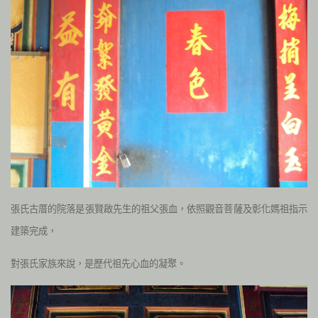
張氏古厝的院落是張賢啟先生的祖父張血，依照觀音菩薩及彰化媽祖指示
建築完成，
對張氏家族來說，是歷代祖先心血的凝聚。