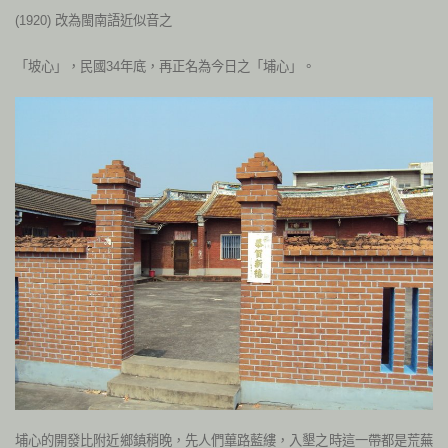
(1920) 改為閩南語近似音之
「坡心」，民國34年底，再正名為今日之「埔心」。
埔心的開發比附近鄉鎮稍晚，先人們蓽路藍縷，入墾之時這一帶都是荒蕪