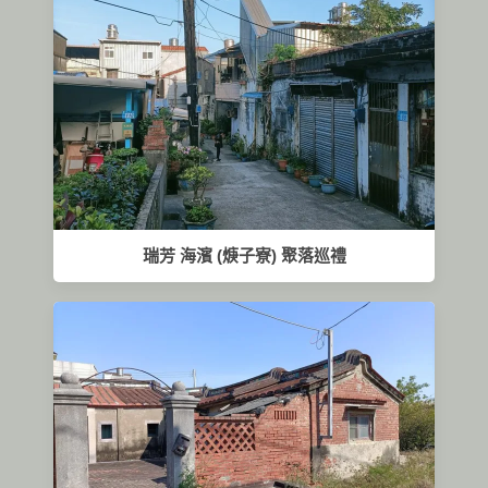
瑞芳 海濱 (焿子寮) 聚落巡禮