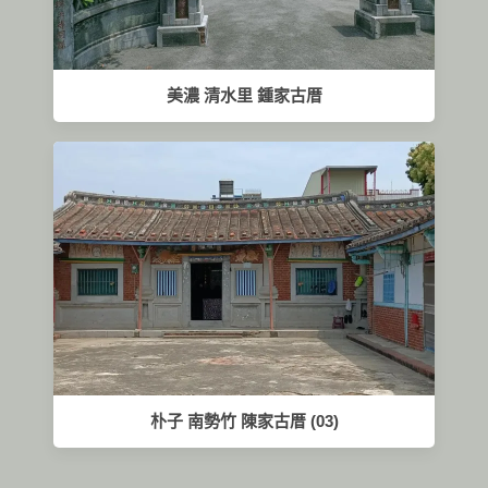
美濃 清水里 鍾家古厝
朴子 南勢竹 陳家古厝 (03)