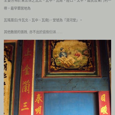
主要分佈於東五保之瓦北、瓦中、瓦南、經口、太平、義民及東門村一
帶，最早墾居地為
瓦瑤厝庄(今瓦北、瓦中、瓦南)，堂號為「清河堂」。
其他散居的張姓, 亦不出於這些衍派……