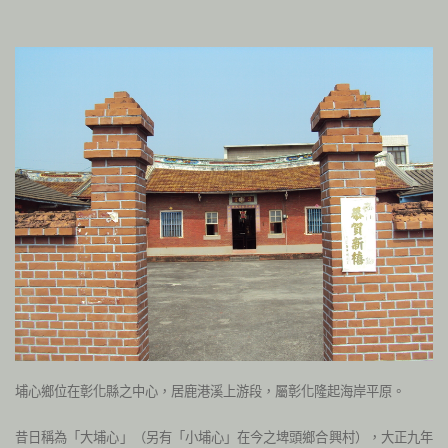
埔心鄉位在彰化縣之中心，居鹿港溪上游段，屬彰化隆起海岸平原。
昔日稱為「大埔心」（另有「小埔心」在今之埤頭鄉合興村），大正九年