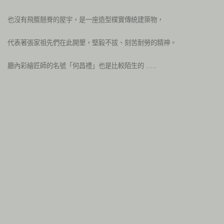
也沒有飛簷翹脊的屋宇，是一座造型樸實傳統建築物，
代表著張家祖先們在此開墾，堅毅不拔、刻苦耐勞的精神。
廳內彩繪匠師的名號
「何昌禮」
也是比較陌生的 …..