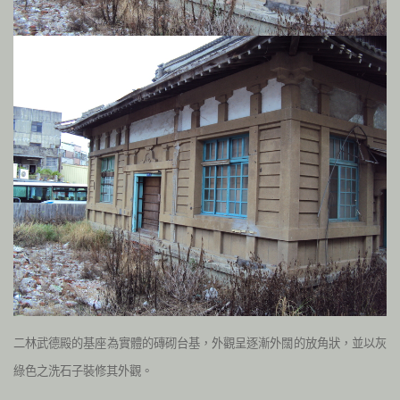
二林武德殿的基座為實體的磚砌台基，外觀呈逐漸外闊的放角狀，並以灰
綠色之洗石子裝修其外觀。