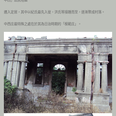
中西」居民陸續
遷入定居，其中以紀氏最先入徙，洪氏等接踵而至，逐漸聚成村落。
中西庄最特殊之處在於其為日治時期的「模範庄」。