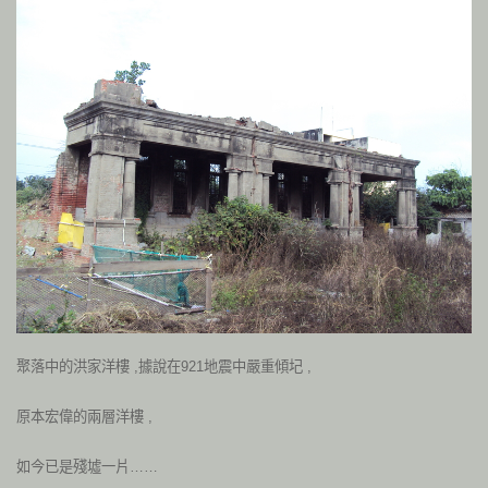
聚落中的洪家洋樓 ,據說在921地震中嚴重傾圮 ,
原本宏偉的兩層洋樓 ,
如今已是殘墟一片……