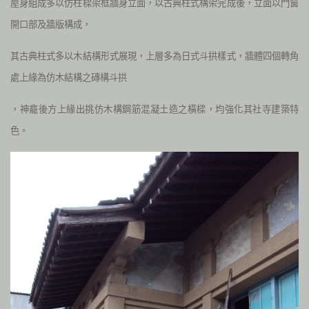
屋身組成多以仿柱樑架框牆身立面，以古典柱式構架完成後，立面以門窗
開口部及牆版構成，
其古典柱式多以木結構形式展現，上層多為日式斗拱樣式，牆體四個轉角
處上緣為仿木結構之磚構斗拱
，神龕後方上緣出挑仿木構鋼筋混凝土造之橫樑，均強化其社寺建築特
色。