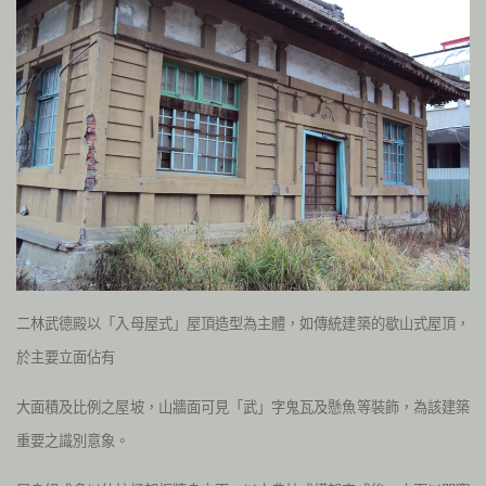
二林武德殿以「入母屋式」屋頂造型為主體，如傳統建築的歇山式屋頂，
於主要立面佔有
大面積及比例之屋坡，山牆面可見「武」字鬼瓦及懸魚等裝飾，為該建築
重要之識別意象。