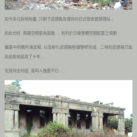
如今多已拆除殆盡, 只剩下武德殿及僅存的日式宿舍建築殘址 ;
如此也好, 周邊空間更為寬敞…..有利於日後整體空間配置之規劃 ;
繼臺中刑務所演武場, 以及新化武德殿陸續整修完成 , 二林的武德殿已如
此這般地延宕了十年 ,
究竟何去何從, 直叫人擔憂不已……