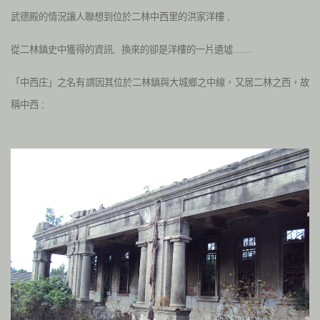
武德殿的情況讓人聯想到位於二林中西里的洪家洋樓 ,
從二林鎮史中獲得的資訊, 換來的卻是洋樓的一片遺墟……
「中西庄」之名有謂因其位於二林鎮與大城鄉之中線，又居二林之西，故
稱中西 ;