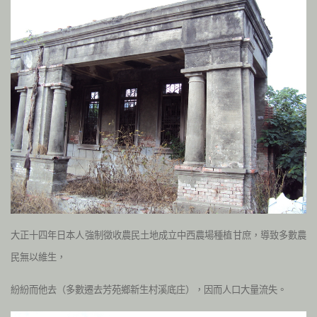
大正十四年日本人強制徵收農民土地成立中西農場種植甘庶，導致多數農
民無以維生，
紛紛而他去（多數遷去芳苑鄉新生村溪底庄），因而人口大量流失。