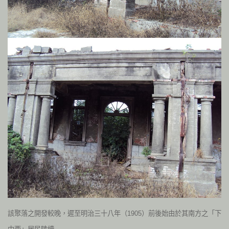
該聚落之開發較晚，遲至明治三十八年（1905）前後始由於其南方之「下