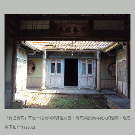
「竹塘詹宅」有著一段坎坷的身世背景。詹宅經歷過兩次大的變遷，現貌
為昭和七年(1932)