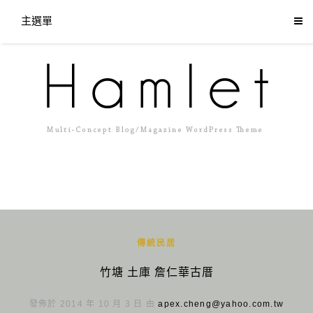
主選單
傳統民居
竹塘 土庫 詹仁華古厝
發佈於 2014 年 10 月 3 日 由
apex.cheng@yahoo.com.tw