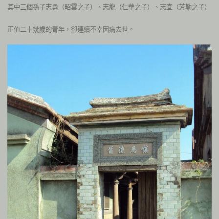
其中三個孫子志勇（昭雲之子）、志龍（仁華之子）、志宜（芳勒之子）
正值二十幾歲的青年，卻連續不幸因病去世。