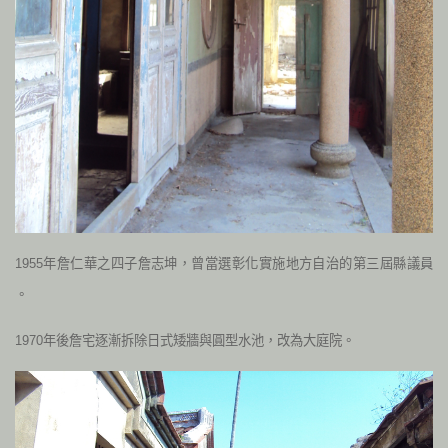
1955年詹仁華之四子詹志坤，曾當選彰化實施地方自治的第三屆縣議員
。
1970年後詹宅逐漸拆除日式矮牆與圓型水池，改為大庭院。