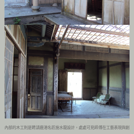
內部的木工則是聘請鹿港名匠施水龍設計，處處可見師傅在工藝表現與創