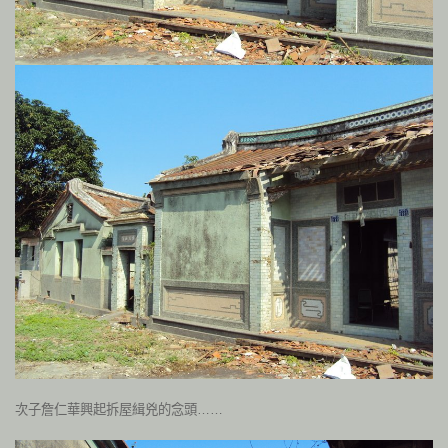
次子詹仁華興起拆屋緝兇的念頭……