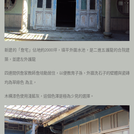
新建的「詹宅」佔地約2000坪，填平外圍水池，是二進五護龍的合院建
築，並建左外護龍
四連間供詹家教師詹培勳居住，以便教育子孫，外牆洗石子的壁體與瓷磚
均為草綠色 為主，
木構漆色使用淺藍灰，這個色澤是極為少見的選擇。