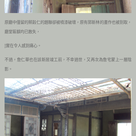
原廳中僅留的蔡榖仁的題聯卻被噴漆破壞，原有郭新林的畫作也被割取，
廳堂匾額均已散失，
]實在令人感到痛心。
不過，詹仁華也在該新居竣工前，不幸過世，又再次為詹宅蒙上一層陰
影。