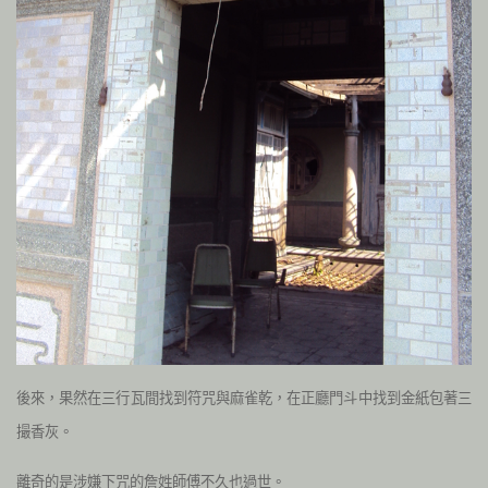
後來，果然在三行瓦間找到符咒與麻雀乾，在正廳門斗中找到金紙包著三
撮香灰。
離奇的是涉嫌下咒的詹姓師傅不久也過世。