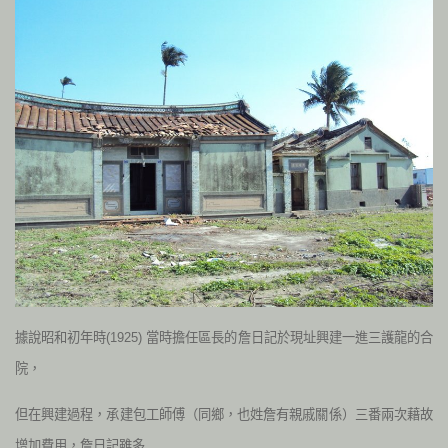
據說昭和初年時(1925) 當時擔任區長的詹日記於現址興建一進三護龍的合
院，
但在興建過程，承建包工師傅（同鄉，也姓詹有親戚關係）三番兩次藉故
增加費用，詹日記雖多