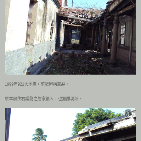
1999年921大地震，前廳屋構震裂，
原本居住右護龍之詹家後人，也搬離現址，