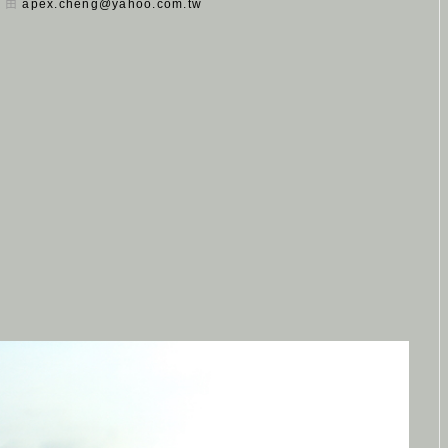
日 由
apex.cheng@yahoo.com.tw