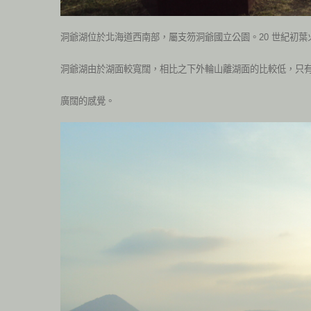
洞爺湖位於北海道西南部，屬支笏洞爺國立公園。20 世紀初
洞爺湖由於湖面較寬闊，相比之下外輪山離湖面的比較低，只有 2
廣闊的感覺。