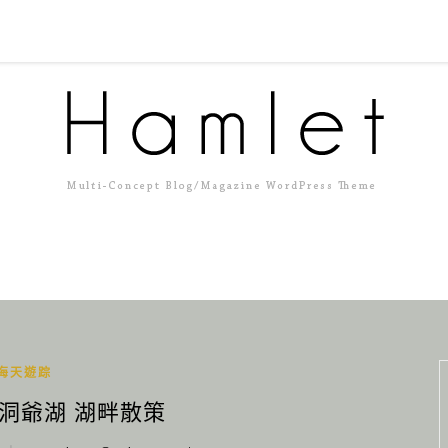
海天遊踪
 洞爺湖 湖畔散策