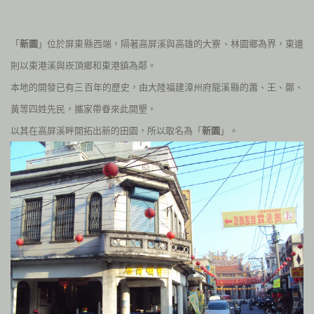
「
新園
」位於屏東縣西端，隔著高屏溪與高雄的大寮、林園鄉為界，東邊
則以東港溪與崁頂鄉和東港鎮為鄰。
本地的開發已有三百年的歷史，由大陸福建漳州府龍溪縣的蕭、王、鄭、
黃等四姓先民，攜家帶眷來此開墾，
以其在高屏溪畔開拓出新的田園，所以取名為「
新園
」。