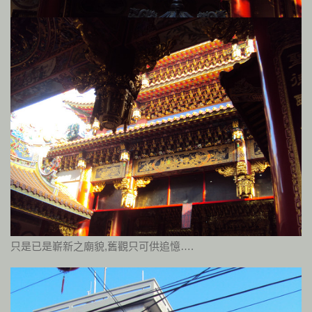
只是已是嶄新之廟貌,舊觀只可供追憶….