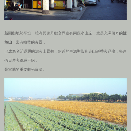
新園鄉地勢平坦，唯有與萬丹鄉交界處有兩座小山丘，就是充滿傳奇的
鯉
魚山
，常有噴漿的奇景，
已成為名聞遐邇的泥火山景觀，附近的皇源聖殿和赤山巖香火鼎盛，每逢
假日遊客絡繹不絕，
是當地的重要觀光資源。