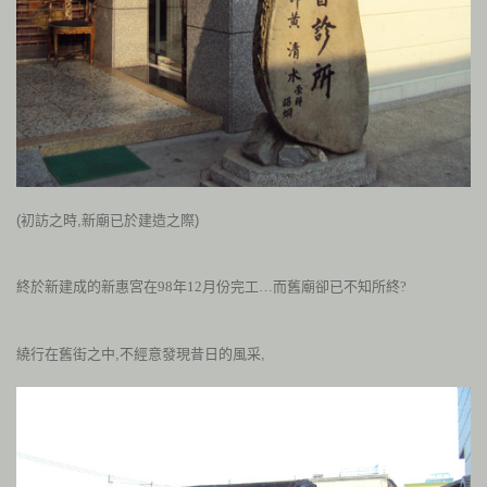
(初訪之時,新廟已於建造之際)
終於新建成的新惠宮在
98
年
12
月
份完工…而舊廟卻已不知所終?
繞行在舊街之中,不經意發現昔日的風采,