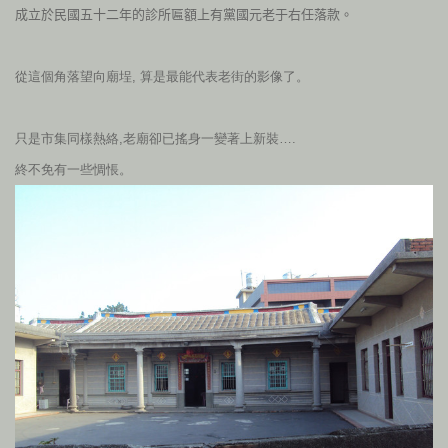
成立於民國五十二年的診所匾額上有黨國元老于右任落款。
從這個角落望向廟埕, 算是最能代表老街的影像了。
只是市集同樣熱絡,老廟卻已搖身一變著上新裝….
終不免有一些惆悵。