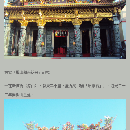
根據
「
鳳山縣采訪冊
」
記載:
一在新園街（港西），縣東二十里，屋九間（額「新惠宮」），
道光二十
二年
簡鰲山
董建。