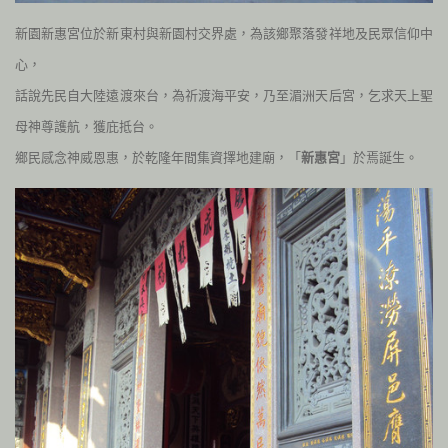
新園新惠宮位於新東村與新園村交界處，為該鄉聚落發祥地及民眾信仰中
心，
話說
先民自大陸遠渡來台，為祈渡海平安，乃至湄洲天后宮，乞求天上聖
母神尊護航，獲庇抵台。
鄉民感念神威恩惠，於乾隆年間集資擇地建廟，「
新惠宮
」於焉誕生。