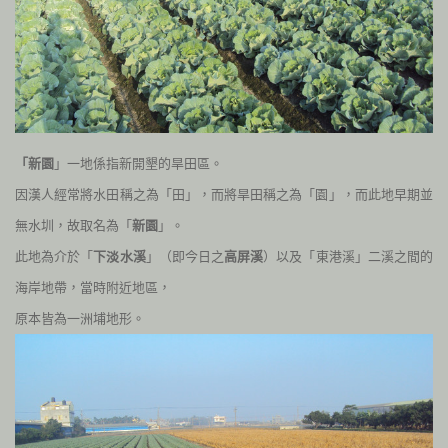
「新園
」一地係指新開墾的旱田區。
因漢人經常將水田稱之為「田」，而將旱田稱之為「園」，而此地早期並
無水圳，故取名為「
新園
」。
此地為介於「
下淡水溪
」（即今日之
高屏溪
）以及「東港溪」二溪之間的
海岸地帶，當時附近地區，
原本皆為一洲埔地形。