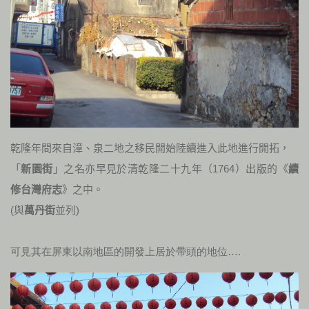
乾隆年間來自漳、泉二地之移民開始陸續進入此地進行開拓，
「
新園街
」之名亦早見於清乾隆二十九年（1764）出版的《
續
修台灣府志
》之中。
(與
萬丹街
並列)
可見其在屏東以南地區的開發上居於帶頭的地位….