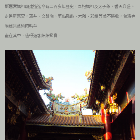
新惠宮
媽祖廟建造迄今有二百多年歷史，奉祀媽祖及太子爺，香火鼎盛。
走進新惠宮，藻井、交趾陶、剪黏雕飾、木雕、彩繪等美不勝收，台灣寺
廟建築藝術的精華
盡在其中，值得遊客細細鑑賞。