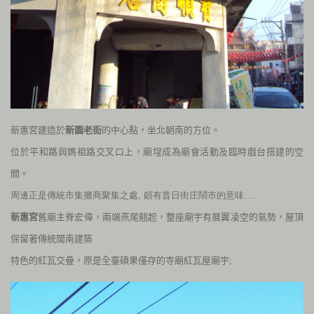
新惠宮建造於
新園老街
的中心點，坐北朝南的方位。
位於平和路與媽祖路交叉口上，廟埕成為廟會活動及臨時戲台搭建的空
間。
周邊正是傳統市集攤商聚集之處, 頗有昔日街庄鬧市的意味….
新惠宮
舊廟主脊宏偉，兩端燕尾翹起，整座廟宇有展翼
凌空的氣勢，屋頂
保留著傳統閩南建築
特色的紅瓦交疊，原是全臺碩果僅存的寺廟紅瓦屋廟宇;