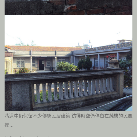
巷道中仍保留不少傳統民居建築,彷彿時空仍停留在純樸的民風
裡…