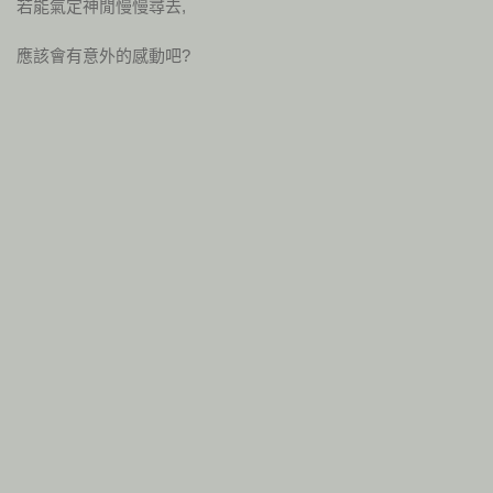
若能氣定神閒慢慢尋去,
應該會有意外的感動吧?