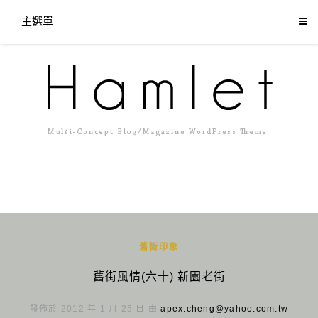
主選單
舊街印象
舊街風情(六十) 新園老街
發佈於 2012 年 1 月 25 日 由
apex.cheng@yahoo.com.tw