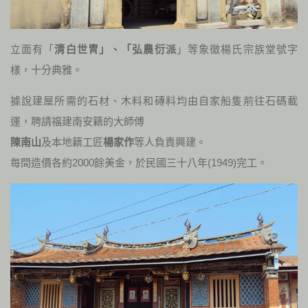
立面有「
清白世冑」、「弘農衍派
」等象徵楊氏宗族堂號字
樣，十分典雅。
據說建屋所需的石材、木料和磚料均由自家船隻前往石碼載
運，聘請福建南安籍的大師傅
陳南山
及本地籍工匠
楊家作
等人負責興建。
每間造價各約
2000
餘美金，於民國三十八年(
1949)
完工。