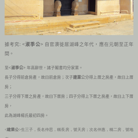
據考究: <
淑季公
> 自官澳徙居湖峰之年代，應在元朝至正年
間。
至<
淑季公
> 年高辭世，諸子鬮書均分家業。
長子分得前倉房產，故曰前倉房；次子
建業
公分得上厝之房產，故曰上厝
房；
三子分得下厝之房產，故曰下厝房；四子分得上下厝之房產，故曰上下厝
房，
此為湖峰楊氏最初四房。
<
建業公
>生三子，長名仲思，稱長房，號天房；次名仲惠，稱二房，號地