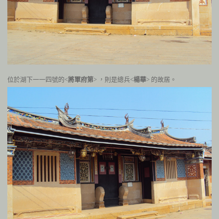
位於湖下一一四號的<
將軍府第
> ，則是總兵<
楊華
> 的故居。