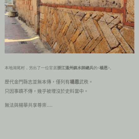
本地湖尾村，另出了一位官居
浙江溫州鎮水師總兵
的<
楊恩
>。
歷代金門縣志並無本傳，僅列有
楊恩
武秩。
只因事蹟不傳，幾乎被埋沒於史料當中。
無法與楊華共享尊崇….