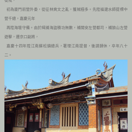
從戎，
初為廈門前營外委，從征林爽文之亂，獲賊極多。先陞福建水師提標中
營千總，嘉慶元年
再陞海壇守備。由於緝捕海盜積功無數，補閩安左營都司，補狼山左營
遊擊，遷京口副將，
嘉慶十四年陞江南蘇松鎮總兵，署理江南提督，後請歸休，卒年八十
二。