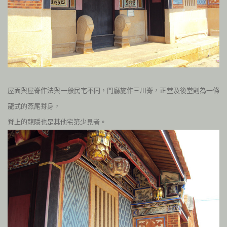
屋面與屋脊作法與一般民宅不同，門廳施作三川脊，正堂及後堂則為一條
龍式的燕尾脊身，
脊上的龍隱也是其他宅第少見者。