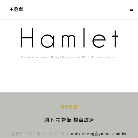
主選單
傳統民居
湖下 提督衙 楊華故居
發佈於 2011 年 12 月 28 日 由
apex.cheng@yahoo.com.tw