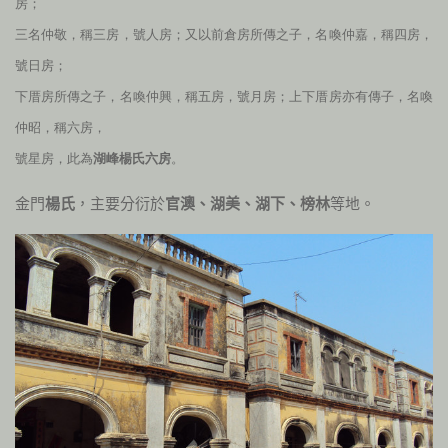
房；
三名仲敬，稱三房，號人房；又以前倉房所傳之子，名喚仲嘉，稱四房，
號日房；
下厝房所傳之子，名喚仲興，稱五房，號月房；上下厝房亦有傳子，名喚
仲昭，稱六房，
號星房，此為
湖峰楊氏六房
。
金門
楊氏
，主要分衍於
官澳、湖美、湖下、榜林
等地。