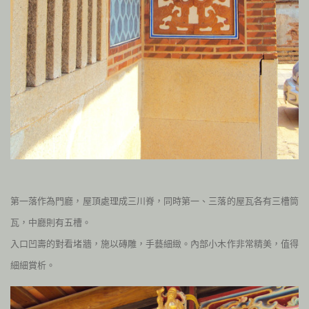
第一落作為門廳，屋頂處理成三川脊，同時第一、三落的屋瓦各有三槽筒
瓦，中廳則有五槽。
入口
凹壽的對看堵牆，施以磚雕，手藝細緻。內部小木作非常精美，值得
細細賞析。