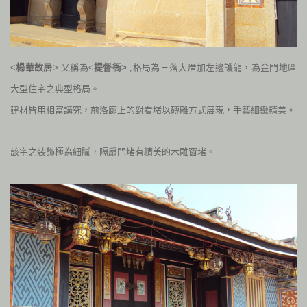
<
楊華故居
> 又稱為<
提督衙>
;格局為三落大厝加左邊護龍，為金門地區
大型住宅之典型格局。
建材皆用相富講究，前洛廊上的對看堵以磚雕方式展現，手藝細緻精美。
該宅之裝飾極為細膩，隔扇門堵有精美的木雕窗堵。