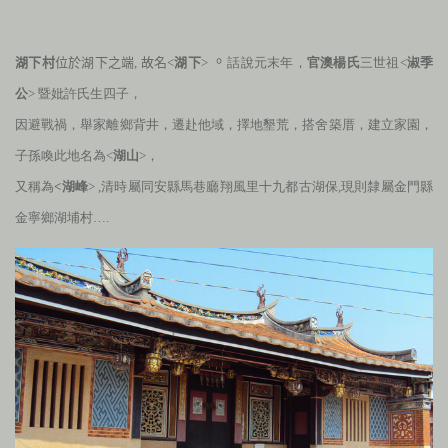
。
湖下村
位於湖下之端
,
故名<
湖下
>
話說元末年，
官澳楊氏
三世祖<
淑季
公
> 暨妣許氏生四子，
因避戰禍，舉家離鄉背井，遷赴他域，擇地墾荒，搭舍築厝，建立家園，
子孫喚此地名為<
湖山
>，
又稱為
<湖峰
> ,
清時屬同安縣馬巷廳翔風里十九都古湖保
,
現則隸屬金門縣
金寧鄉湖埔村….