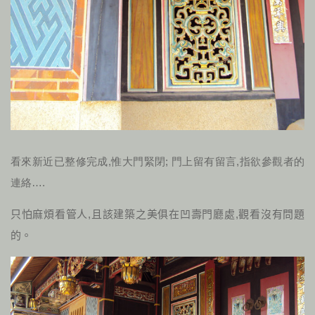
看來新近已整修完成,惟大門緊閉; 門上留有留言,指欲參觀者的
連絡….
只怕麻煩看管人,且該建築之美俱在凹壽門廳處,觀看沒有問題
的。