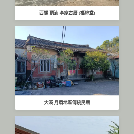
西螺 頂湳 李家古厝 (福綿堂)
大溪 月眉地區傳統民居