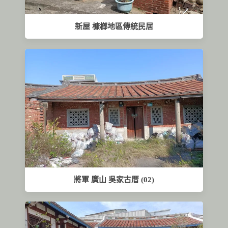
新屋 槺榔地區傳統民居
將軍 廣山 吳家古厝 (02)