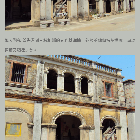
進入聚落,首先看到三棟相鄰的五腳基洋樓，外觀的磚砌抹灰拱廊，呈現
連續及韻律之美。