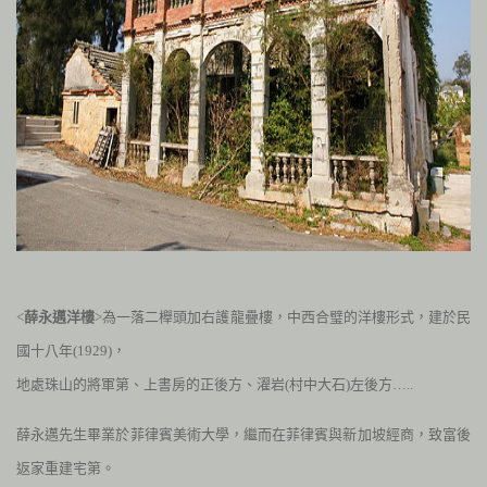
<
薛永邁洋樓
>為
一落二櫸頭加右護龍疊樓，中西合璧的洋樓形式，建於民
國十八年
(1929
)
，
地處珠山的將軍第、上書房的正後方、濯岩
(
村中大石
)
左後方…..
薛永邁先生畢業於菲律賓美術大學，繼而在菲律賓與新加坡經商，致富後
返家重建宅第。