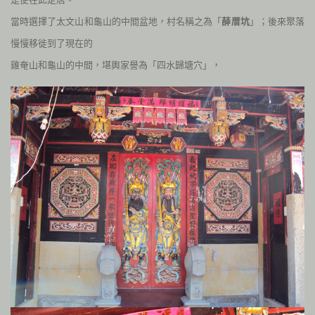
當時選擇了太文山和龜山的中間盆地，村名稱之為「
薛厝坑
」；後來聚落
慢慢移徙到了現在的
雞奄山和龜山的中間，堪輿家譽為「四水歸塘穴」，