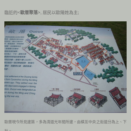
臨近的<
歐厝聚落
>, 居民以歐陽姓為主;
歐厝現今所見建築，多為清道光年間所建，由
橫亙中央之街道分為上、下
社。