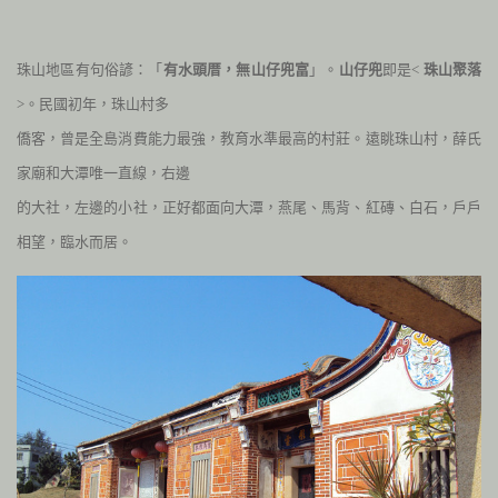
珠山地區有句俗諺：「
有水頭厝，無山仔兜富
」。
山仔兜
即是<
珠山聚落
>。民國初年，珠山村多
僑客，曾是全島消費能力最強，教育水準最高的村莊。遠眺珠山村，薛氏
家廟和大潭唯一直線，右邊
的大社，左邊的小社，正好都面向大潭，燕尾、馬背、紅磚、白石，戶戶
相望，臨水而居。