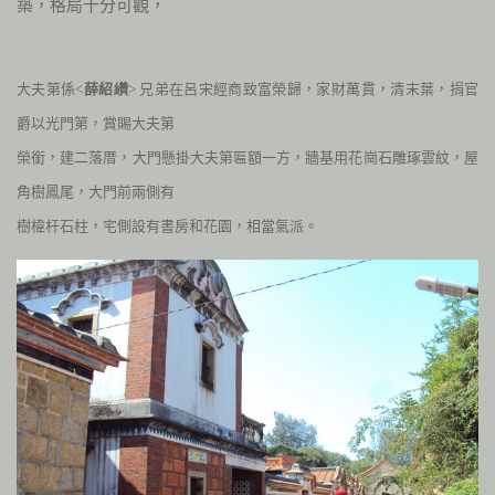
築，格局十分可觀，
大夫第係<
薛紹
纘
>
兄弟在呂宋經商致富榮歸，家財萬貫，清末葉，捐官
爵以光門第，賞賜大夫第
榮銜，建二落厝，大門懸掛大夫第匾額一方，牆基用花崗石雕琢雲紋，屋
角
樹鳳尾，大門前兩側有
樹椲杆石柱，宅側設有書房和花園，相當氣派。