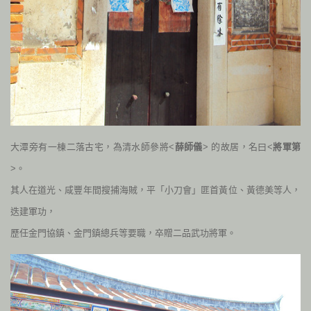
大潭旁有一棟二落古宅，為清水師參將<
薛師儀
> 的故居，名曰<
將軍第
>。
其人在道光、咸豐年間搜捕海賊，平「小刀會」匪首黃位、黃德美等人，
迭建軍功，
歷任金門協鎮、金門鎮總兵等要職，卒贈二品武功將軍。