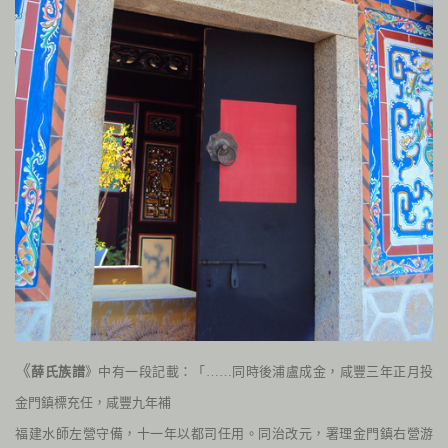
《
薛氏族譜
》中有一段記載：「……同時後浦盧成金，咸豐三年正月投
金門鎮標充任，咸豐九年補
福建水師左營守備，十一年以都司任用。同治改元，署理金門鎮右營游