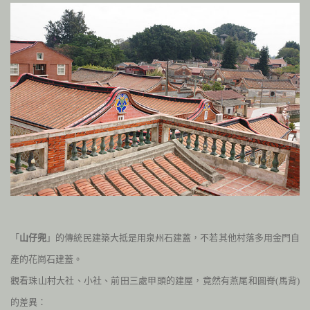
「
山仔兜
」的傳統民建築大抵是用泉州石建蓋，不若其他村落多用金門自
產的花崗石建蓋。
觀看珠山村大社、小社、前田三處甲頭的建屋，竟然有燕尾和圓脊
(
馬背
)
的差異：