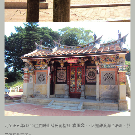
元至正五年(1345
)
金
門珠山薛氏開基祖<
貞固公
> ，因避難渡海至浯洲
，於
是便在此定居。