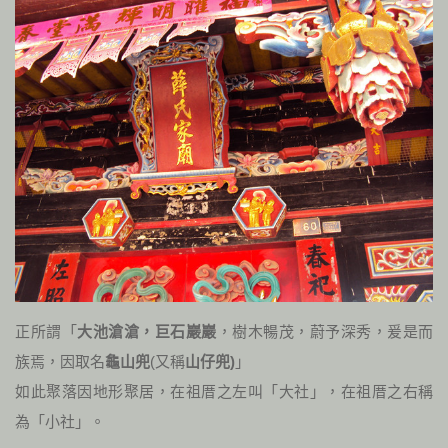
正所謂「
大池滄滄，巨石巖巖
，樹木暢茂，蔚予深秀，爰是而
族焉，因取名
龜山兜
(
又稱
山仔兜
)
」
如此聚落因地形聚居，在祖厝之左叫「大社」，在祖厝之右稱
為「小社」。