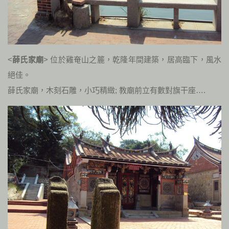
<
薛氏家廟
> 位於雞奄山之簏，乾隆年間建築，居高臨下，風水
絕佳。
薛氏家廟，木刻石雕，小巧精緻; 教廟前立有數對旗干座….