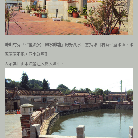
珠山村
有「
七星流穴，四水歸塘
」的好風水，意指珠山村有七座水潭，水
源滾滾不絕，四水歸塘則
表示其四面水流皆注入於大潭中。