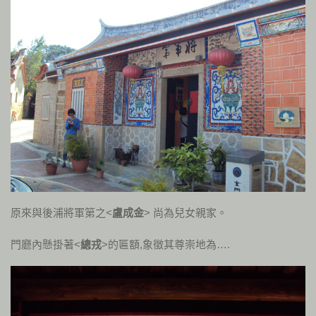
原來與後浦將軍第之<
盧成金
> 尚為兒女親家。
門廳內懸掛著<
總戎
>的匾額,象徵其尊崇地為….