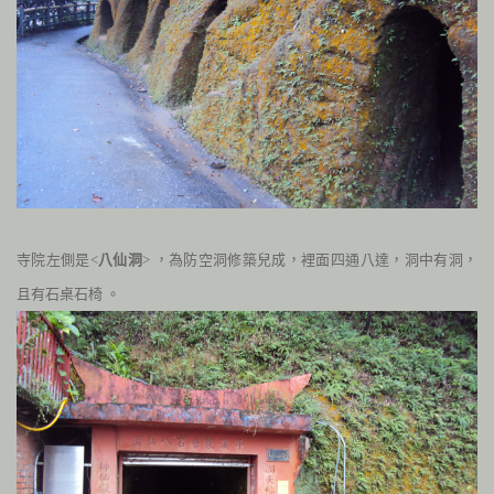
寺院左側是<
八仙洞
> ，為防空洞修築兒成，裡面四通八達，洞中有洞，
且有石桌石椅 。