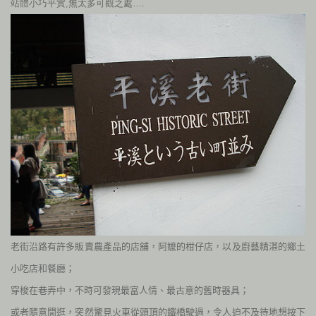
站體小巧平實,無太多可觀之處….
老街沿路有許多販賣農產品的店舖，阿嬤的柑仔店，以及廚藝精湛的鄉土
小吃店和餐廳；
穿梭在巷弄中，不時可發現最富人情、最古意的舊時器具；
或者隨意閒逛，突然驚見火車從頭頂的鐵橋駛過，令人迫不及待地想按下