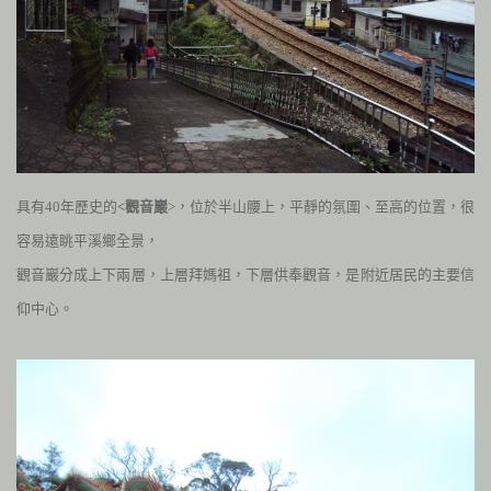
具有
40
年歷史的
<觀音巖
>，位於半山腰上，平靜的氛圍、至高的位置，很
容易遠眺平溪鄉全景，
觀音巖分成上下兩層，上層拜媽祖，下層供奉觀音，是附近居民的主要信
仰中心。