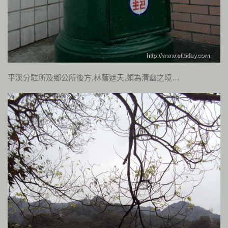
平溪分駐所及鄉公所後方,林蔭遮天,頗為清幽之境…