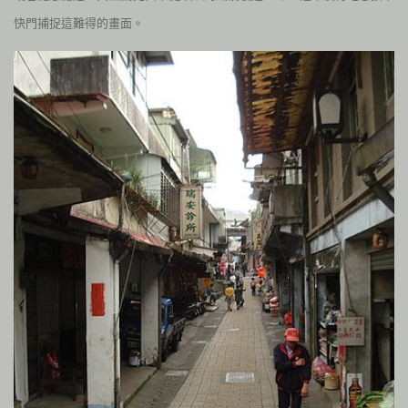
快門捕捉這難得的畫面。