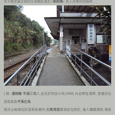
至今觀音巖左側仍立有關於感念<
潘炳燭
> 其人其事的頌德碑….
( 按:
潘炳燭 平溪三坑
人,
出生於同治七年(
1868) 自
幼學習漢學; 曾擔任石
底區長及
平溪庄長
,
其汐止故居位於茄苳街巷內,距
周再思
豪邸近在咫尺; 後人轉賣蔡姓,現為