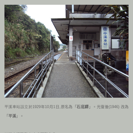
平溪車站設立於1929
年
10
月
1
日,原名為「
石底驛
」。光復後(
1946)
改為
「
平溪
」。