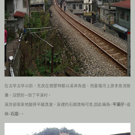
在古早古早以前，先民在開墾時都以溪床為道，而基隆河上游多急流險
灘，沒想到一到了平溪村，
溪流卻漸漸地變得平緩清澈，溪裡的石頭清晰可見
,
因此稱為<
平溪仔
>或
稱<
石底
>。