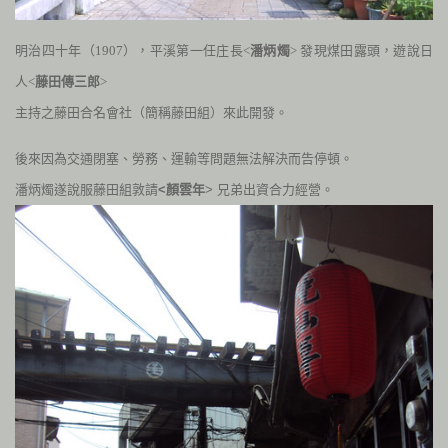
明治四十年（
1907
），平溪第一任庄長<
潘炳燭
> 發現煤田露頭，遊說日
人<
藤田傳三郎
>
主持之藤田合名會社（簡稱藤田組）來此開發。
後來因為交通閉塞、勞務、運輸等問題無法解決而告停頓。
潘炳燭遂說服藤田組敦請
<顏雲年
> 兄弟出資合力經營。