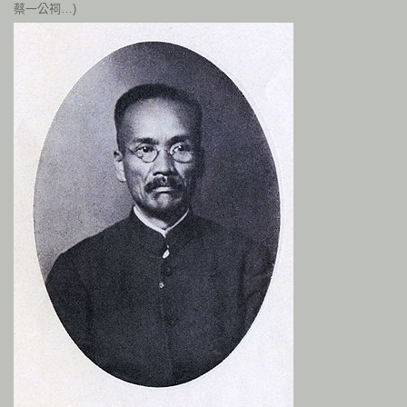
蔡一公祠…)