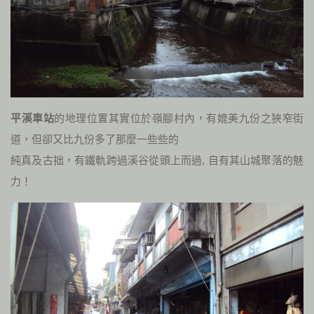
平溪車站
的地理位置其實位於嶺腳村內，有媲美九份之狹窄街
道，但卻又比九份多了那麼一些些的
純真及古拙，有鐵軌跨過溪谷從頭上而過, 自有其山城聚落的魅
力！