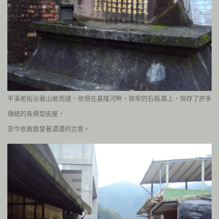
平溪老街沿著山坡而建，依傍在基隆河畔，狹窄的石板路上，保存了許多
傳統的長條型街屋，
至今依舊散發著濃濃的古意。