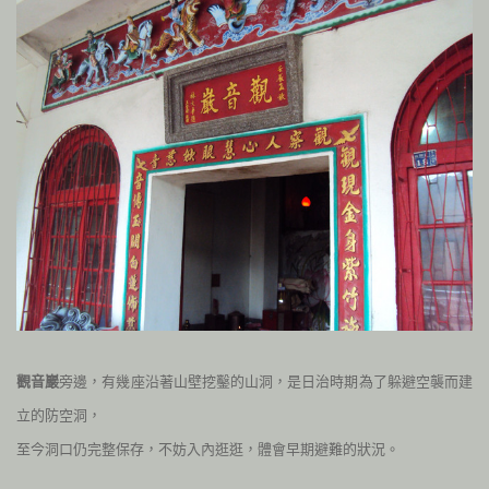
觀音巖
旁邊，有幾座沿著山壁挖鑿的山洞，是日治時期為了躲避空襲而建
立的防空洞，
至今洞口仍完整保存，不妨入內逛逛，體會早期避難的狀況。