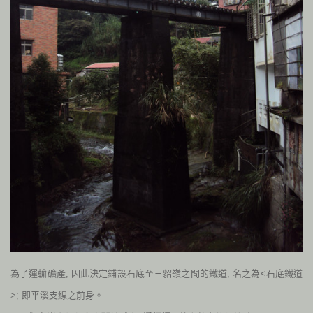
為了運輸礦產, 因此決定鋪設石底至三貂嶺之間的鐵道, 名之為<石底鐵道
>; 即平溪支線之前身。