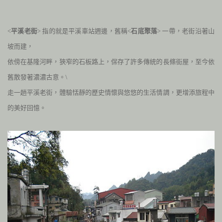
<
平溪老街
> 指的就是平溪車站週邊，舊稱<
石底聚落
> 一帶，老街沿著山
坡而建，
依傍在基隆河畔，狹窄的石板路上，保存了許多傳統的長條街屋，至今依
舊散發著濃濃古意。\
走一趟平溪老街，體驗恬靜的歷史情懷與悠悠的生活情調，更增添旅程中
的美好回憶。