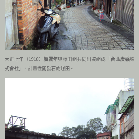
大正七年（
1918
）
顏雲年
與藤田組共同出資組成「
台北炭礦株
式會社
」，計畫性開發石底煤田。