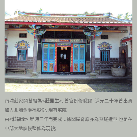
南埔莊家開基組為<
莊鳳生
>, 曾官例修職郎, 道光二十年曾出資
加入北埔金廣福股份, 現有宅院
由<
莊福全
> 歷時三年而完成…據聞屋脊原亦為燕尾造型,也是在
中部大地震後整修為現貌;