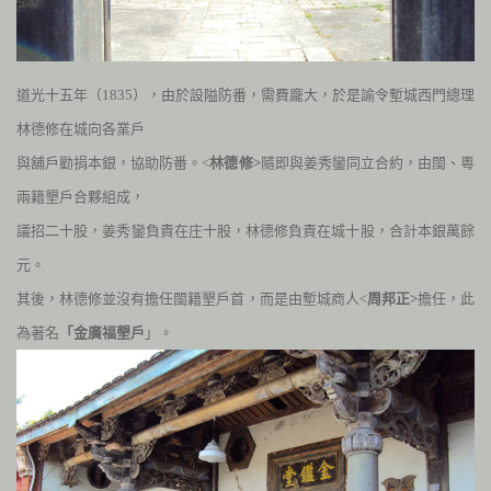
道光十五年（
1835
），由於設隘防番，需費龐大，於是諭令塹城西門總理
林德修在城向各業戶
與舖戶勸捐本銀，協助防番。<
林德修>
隨即與姜秀鑾同立合約，由閩、粵
兩籍墾戶合夥組成，
議招二十股，姜秀鑾負責在庄十股，林德修負責在城十股，合計本銀萬餘
元。
其後，林德修並沒有擔任閩籍墾戶首，而是由塹城商人<
周邦正>
擔任，此
為著名
「金廣福墾戶
」。