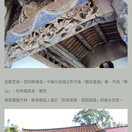
金鑑堂為ㄧ
堂四橫格局，
中軸分金線正對宅後「觀音蓮座」峰，作為「樂
山」，前有峨眉溪，屋的
周圍種植竹林，屋場格局上屬於「前敞後實，環抱圍護」的風水吉地。