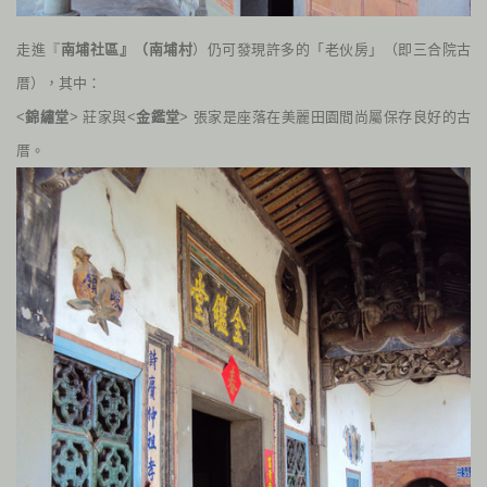
走進『
南埔社區』（南埔村
）仍可發現許多的「老伙房」（即三合院古
厝），其中：
<
錦繡堂
> 莊家與<
金鑑堂
> 張家是座落在美麗田園間尚屬保存良好的古
厝。