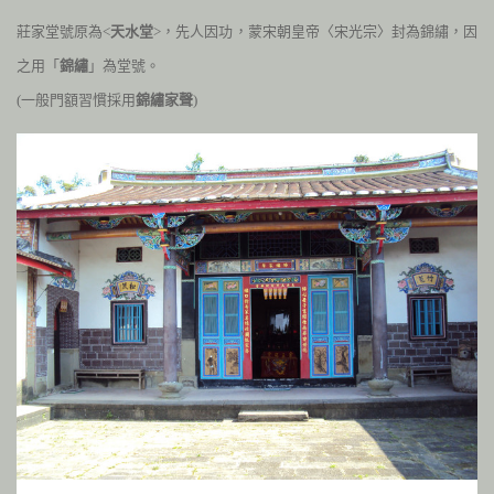
莊家堂號原為<
天水堂
>，
先人因功，蒙宋朝皇帝〈宋光宗〉封為錦繡，因
之用「
錦繡
」為堂號。
(一般門額習慣採用
錦繡家聲
)