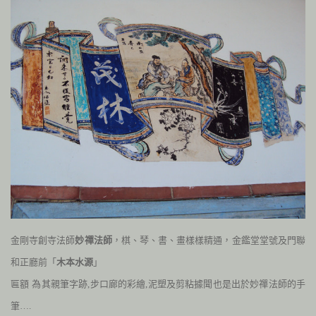
金剛寺創寺法師
妙禪法師
，棋、琴、書、畫樣樣精通，金鑑堂堂號及門聯
和正廳前「
木本水源
」
匾額
為其親筆字跡,步口廊的彩繪,泥塑及剪粘據聞也是出於妙禪法師的手
筆….