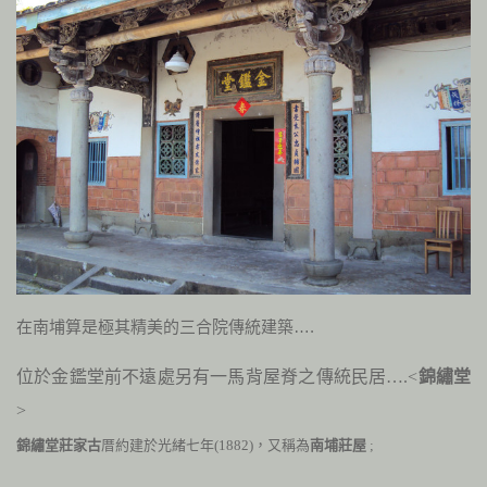
在南埔算是極其精美的三合院傳統建築….
位於金鑑堂前不遠處另有一馬背屋脊之傳統民居….<
錦繡堂
>
錦繡堂莊家古
厝約建於光緒七年
(1882)，又稱為
南埔莊屋
;