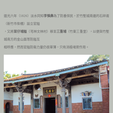
道光六年（
1826
）淡水同知
李慎彝
為了防番保民，於竹塹城南邊的石碎崙
（新竹市柴橋）設立官隘
，又將
荳仔埔隘
（芎林文林村）移至
三重埔
（竹東三重里），以便與竹塹
城南方的金山面等防隘互
相呼應，然而官隘防衛力量仍很單薄，只有消極堵禦作用。