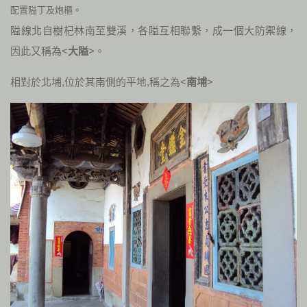
配置隘丁及炮櫃。
隘線北自樹杞林南至雙溪，各隘互相聯繫，成一個大防禦線，
因此又稱為<
大隘
>。
相對於北埔,位於其南側的平地,稱之為<
南埔
>