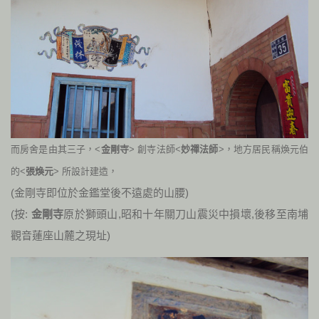
而房舍是由其三子，<
金剛寺
> 創寺法師<
妙禪法師
>，地方居民稱煥元伯
的<
張煥元
> 所設計建造，
(金剛寺即位於金鑑堂後不遠處的山腰)
(按:
金剛寺
原於獅頭山,昭和十年關刀山震災中損壞,後移至南埔
觀音蓮座山麓之現址)