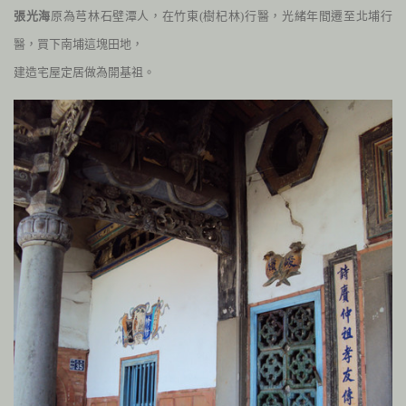
張光海
原為芎林石壁潭人，在竹東
(
樹杞林
)
行醫，光緒年間遷至北埔行
醫，買下南埔這塊田地，
建造宅屋定居做為開基祖。