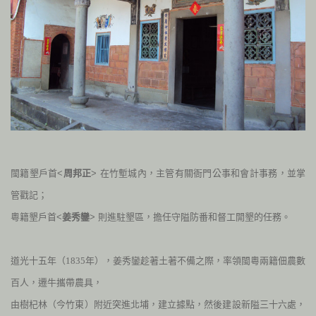
閩籍墾戶首<
周邦正
> 在竹塹城內，主管有關衙門公事和會計事務，並掌
管戳記；
粵籍墾戶首<
姜秀鑾
> 則進駐墾區，擔任守隘防番和督工開墾的任務。
道光十五年（
1835
年），姜秀鑾趁著土著不備之際，率領閩粵兩籍佃農數
百人，遷牛攜帶農具，
由樹杞林（今竹東）附近突進北埔，建立據點，然後建設新隘三十六處，