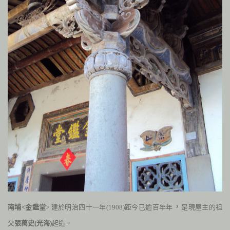
，
南埔<金鑑堂
> 建於明治四十一年
(
1908
)
距今已逾百年年
是現屋主的祖
父
張萬史
(
光海
)
起造。