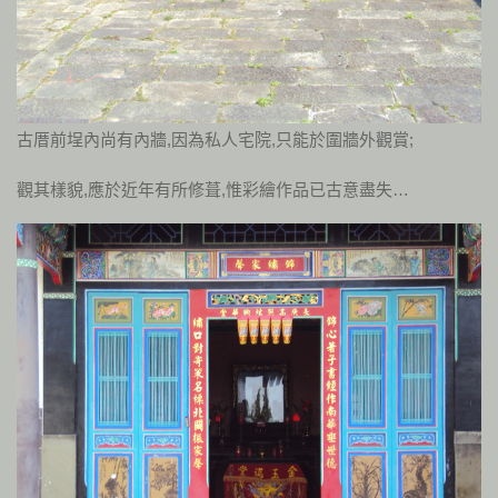
古厝前埕內尚有內牆,因為私人宅院,只能於圍牆外觀賞;
觀其樣貌,應於近年有所修葺,惟彩繪作品已古意盡失…