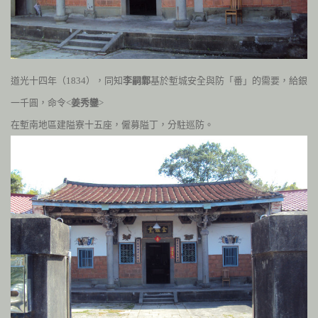
道光十四年（
1834
），同知
李嗣鄴
基於塹城安全與防「番」的需要，給銀
一千圓，命令<
姜秀鑾
>
在塹南地區建隘寮十五座，僱募隘丁，分駐巡防。