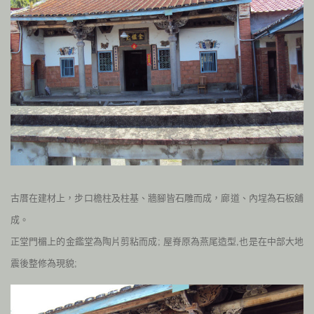
古厝在建材上，步口檐柱及柱基、
牆腳皆石雕而成，廊道、內埕為石板舖
成。
正堂門楣上的金鑑堂為陶片剪粘而成; 屋脊原為燕尾造型,也是在中部大地
震後整修為現貌;