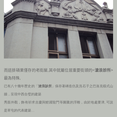
而這排碩果僅存的老街屋
,
其中就屬位居重要街頭的<
滄浪診所
>
最為特殊
,
已有八十幾年歷史的「
滄浪診所
」保存著磚造仿及洗石子之巴洛克樣式山
牆，呈現中西合璧的建築
秀面外觀，飾有祈求吉慶與鯉躍龍門等圖騰的浮雕，由於地處要津, 可說
是草屯的代表建築…