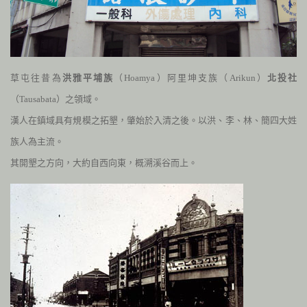
草屯往昔為
洪雅平埔族
（
Hoamya
）阿里坤支族（
Arikun
）
北投社
（
Tausabata
）之領域。
漢人在鎮域具有規模之拓墾，肇始於入清之後。以洪、李、林、簡四大姓
族人為主流。
其開墾之方向，大約自西向東，概溯溪谷而上。