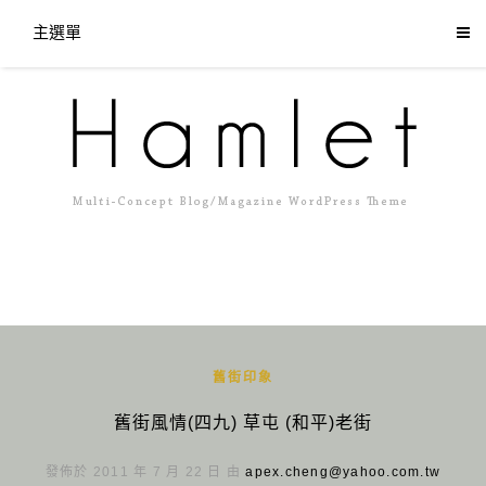
主選單
舊街印象
舊街風情(四九) 草屯 (和平)老街
發佈於 2011 年 7 月 22 日 由
apex.cheng@yahoo.com.tw