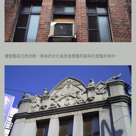
儘管舊街已然式微，
原有的文化氣息及懷舊的氣味仍是醞孕其中，