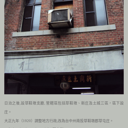
日治之後,設草鞋墩支廳, 管轄區包括草鞋墩、新庄及土城三區，區下設
庄。
大正九年（
1920
）調整地方行政,
改為台中州南投草鞋墩郡草屯庄。