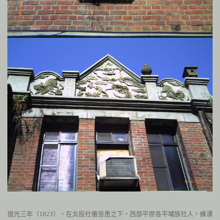
道光三年（
1823
），在北投社番慫恿之下，西部平原各平埔族社人，蜂湧