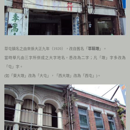
草屯鎮名之由來係大正九年（
1920
），改自舊名「
草鞋墩
」。
當時舉凡由三字所併成之大字地名，悉改為二字；凡「墩」字多改為
「屯」字。
(如「東大墩」改為「大屯」，「西大墩」改為「西屯」)。