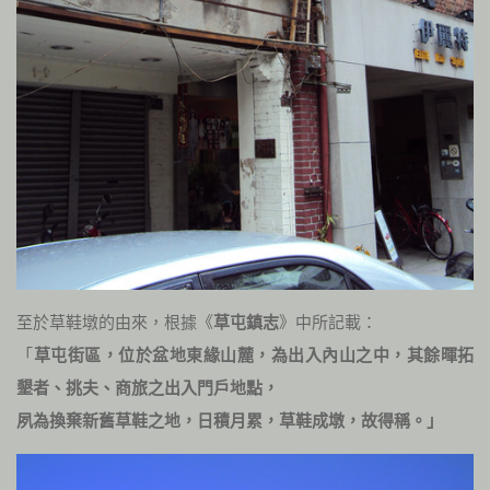
至於草鞋墩的由來，根據《
草屯鎮志
》中所記載：
「
草屯街區，位於盆地東緣山麓，為出入內山之中，其餘暉拓
墾者、挑夫、商旅之出入門戶地點，
夙為換棄新舊草鞋之地，日積月累，草鞋成墩，故得稱。」