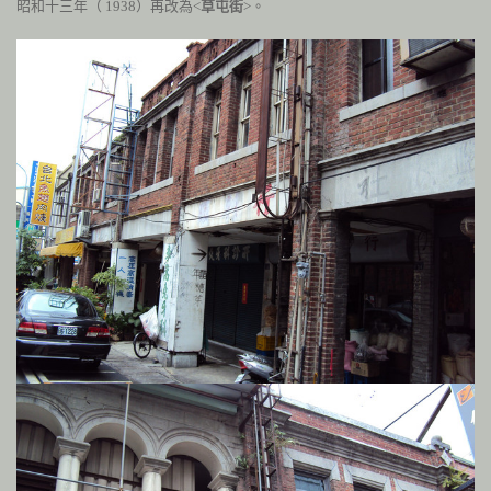
昭和十三年（
1938
）再改為<
草屯街
>。