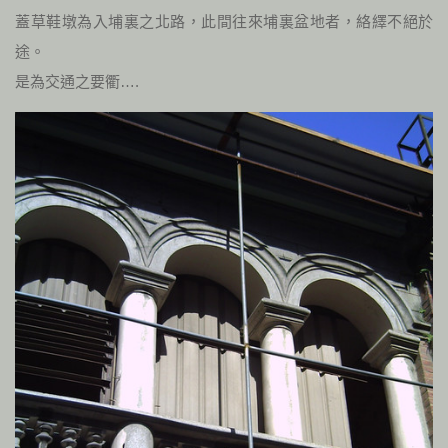
蓋草鞋墩為入埔裏之北路，此間往來埔裏盆地者，絡繹不絕於
途。
是為交通之要衢….