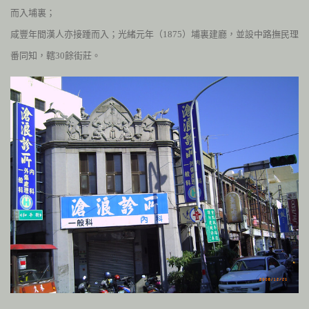
而入埔裏；
咸豐年間漢人亦接踵而入；光緒元年（
1875
）埔裏建廳，並設中路撫民理
番同知，轄
30
餘街莊。