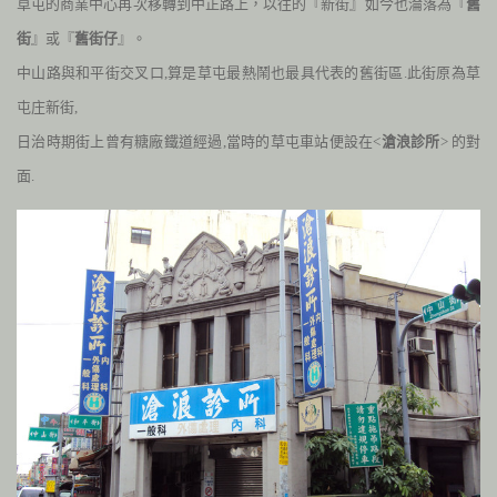
草屯的商業中心再次移轉到中正路上，以往的『新街』如今也淪落為『
舊
街
』或『
舊街仔
』。
中山路與和平街交叉口
,
算是草屯最熱鬧也最具代表的舊街區
.
此街原為草
屯庄新街
,
日治時期街上曾有糖廠鐵道經過
,
當時的草屯車站便設在<
滄浪診所
> 的對
面
.