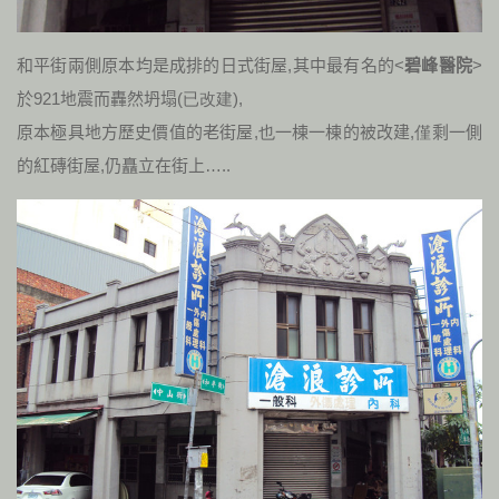
和平街兩側原本均是成排的日式街屋
,
其中最有名的<
碧峰醫院
>
於
921
地震而轟然坍塌
(已改建),
原本極具地方歷史價值的老街屋
,也
一棟一棟的被改建
,僅
剩一側
的紅磚街屋
,
仍矗立在街上
…..