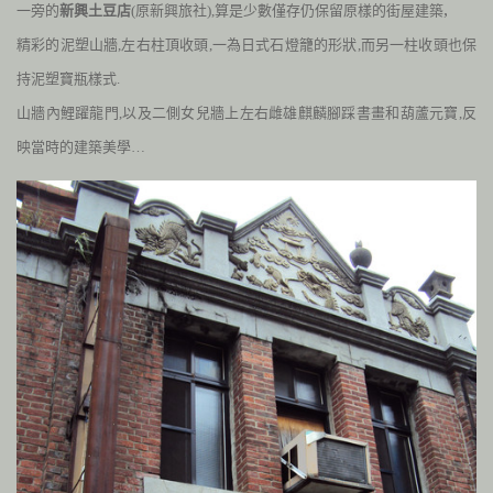
,
一旁的
新興土豆店
(原新興旅社)
,
算
是少數僅存仍保留原樣的街屋建築
精彩的泥塑山牆
,
左右柱頂收頭
,
一為日式石燈籠的形狀
,
而另一柱收頭也保
持泥塑寶瓶樣式
.
山牆內鯉躍龍門
,
以及二側女兒牆上左右雌雄麒麟腳踩書畫和葫蘆元寶
,
反
映
當時的建築美學…