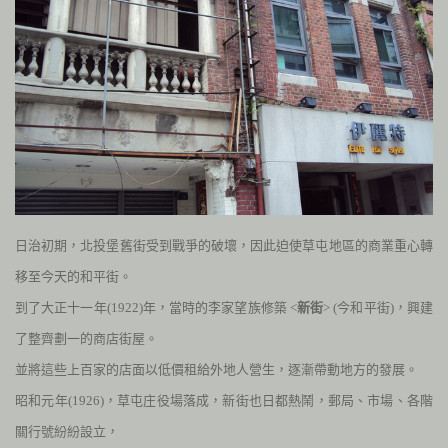
日治初期，北投堡舊街受到戰爭的破壞，因此迫使草屯地區的商業重心轉
移至今天的和平街。
到了大正十一年
(1922)
年，當時的李家望族修築 <
新街
> (今和平街)，興建
了整齊劃一的商店街屋。
並將這些上百家的店面以低價租給外地人營生，逐漸帶動地方的發展。
昭和元年
(1926)
，草屯庄役場落成，新街也日都熱鬧，郵局、市場、各階
關行號紛紛設立，