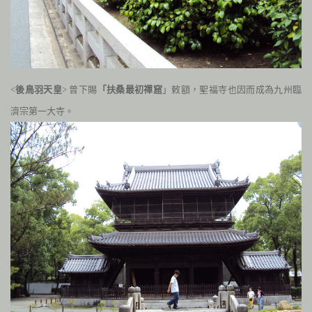
<
後鳥羽天皇
> 曾下賜
「扶桑最初禪窟
」敕額，聖福寺也因而成為九州臨
濟宗第一大寺。