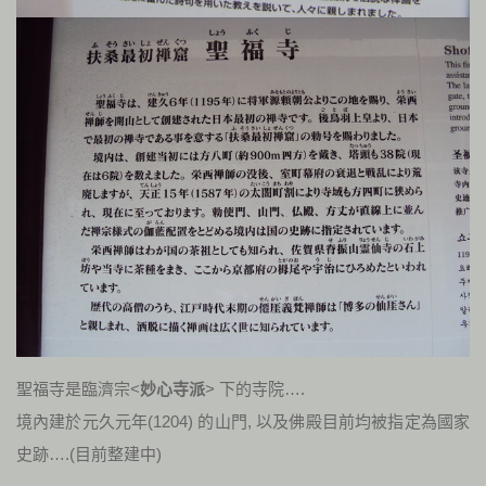
聖福寺是臨濟宗<
妙心寺派
> 下的寺院….
境內建於元久元年(1204) 的山門, 以及佛殿目前均被指定為國家
史跡….(目前整建中)