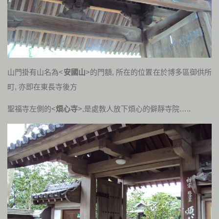
山門掛有山名為<
安國山
>的門額, 所在的位置在於博多區御供所
町, 亦即在東長寺後方
聖福寺左側的<
煩心寺
>,是處教人放下煩心的僻靜寺院…..