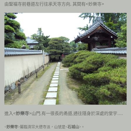
由聖福寺前巷道左行往承天寺方向, 其間有<妙樂寺>
進入<
妙樂寺
>山門,有一很長的甬道,通往隱身於深處的堂宇….
<
妙樂寺
>屬臨濟宗大德寺派，山號是<
石城山
>。