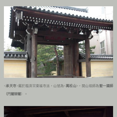
<
承天寺
>屬於臨濟宗東福寺派，
山號為<
萬松山
>，開山祖師為
聖一國師
（円爾辯爾
）。