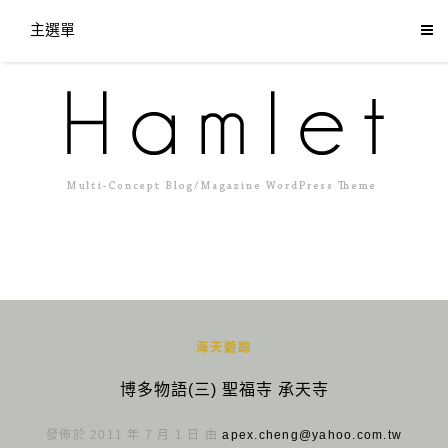
主選單
海天遊踪
博多物語(三) 聖福寺 承天寺
發佈於 2011 年 7 月 1 日 由
apex.cheng@yahoo.com.tw