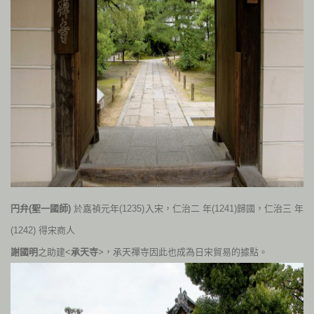
円弁
(
聖一國師
)
於
嘉禎元年
(1235)
入宋，仁治二
年
(1241)
歸國，仁治三
年
(1242)
得宋商人
謝國明
之助建<
承天寺
>，承天禪寺因此也成為日宋貿易的
據點。