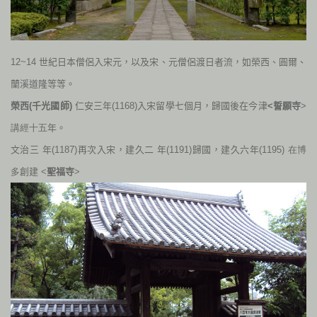
12~14
世紀日本僧侶入宋元，以及
宋、元僧侶渡日者流，如榮西、圓爾、
蘭溪道隆等等。
榮西
(
千光國師
)
仁安三年
(1168)
入宋留學七個月，歸國後在今津
<誓願寺
>
講經十五
年。
文治三
年
(1187)
再次
入宋，建久二
年
(1191)
歸國，建久六年
(1195) 在博
多
創建 <
聖福寺
>