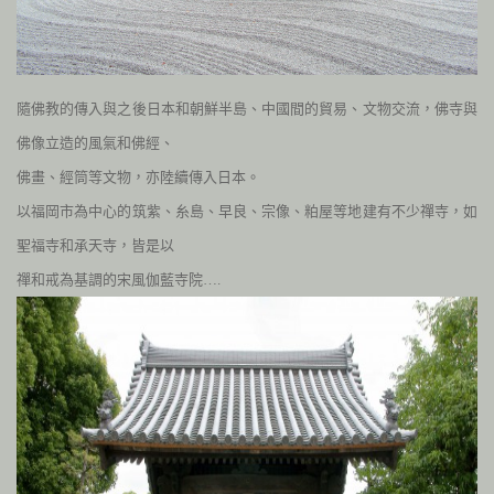
隨佛教的傳入與之後日本和朝
鮮半島、中國間的貿易、文物交流，佛寺與
佛像立造的風氣和佛經、
佛畫、經筒
等文物，亦陸續傳入日本。
以福岡市為中心的筑紫、糸島、早良、宗像、粕屋等地建
有不少禪寺，如
聖福寺和承天寺，皆是以
禪和戒為基調的宋風伽藍寺院….