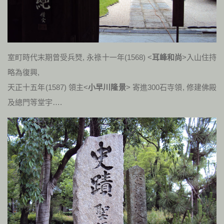
室町時代末期曾受兵燹, 永祿十一年(1568) <
耳峰和尚
>入山住持
略為復興,
天正十五年(1587) 領主<
小早川隆景
> 寄進300石寺領, 修建佛殿
及總門等堂宇….