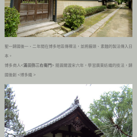
聖一歸國後一、二年間在博多地區傳禪法，並將饅頭、素麵的製法傳入
日
本。
博多商人<
滿田弥三右衛門
> 隨圓爾渡宋六年，學習廣東紡織的技法，歸
國後創 <博多織 >