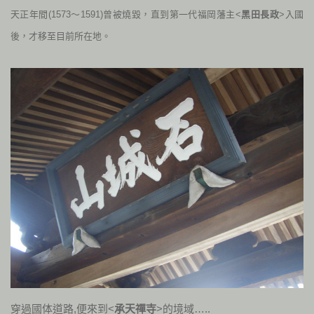
天正年間
(1573
～
1591)
曾被燒毀，直到第一代福岡藩主<
黑田長政
>入國
後，才移至目前所在地。
穿過國体道路,便來到<
承天禪寺
>的境域…..