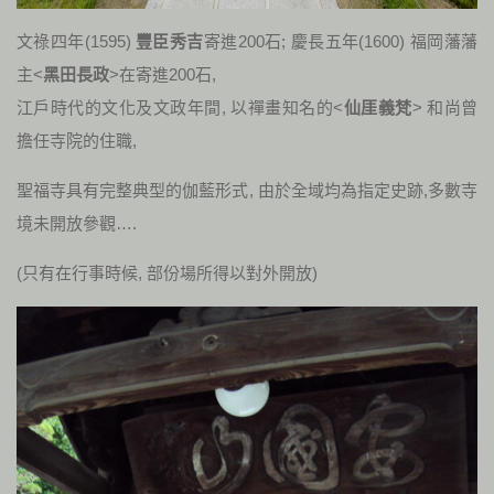
文祿四年(1595)
豐臣秀吉
寄進200石; 慶長五年(1600) 福岡藩藩
主<
黑田長政
>在寄進200石,
江戶時代的文化及文政年間, 以禪畫知名的<
仙厓義梵
> 和尚曾
擔任寺院的住職,
聖福寺具有完整典型的伽藍形式, 由於全域均為指定史跡,多數寺
境未開放參觀….
(只有在行事時候, 部份場所得以對外開放)