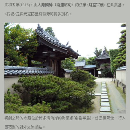
正和五年
(1316
)
，由
大應國師（南浦紹明
）的法弟<
月堂宗規
> 在此奠基。
<石城>是與元寇防壘有淵源的博多別名。
初創之時的寺廟位於博多灣海岸的海濱處(系島半島)，曾是遣明使一行人
留宿過的對外交流據點。