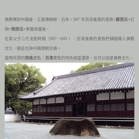
佛教傳到中國後，又東傳朝鮮、日本。
587
年百濟後裔的貴族<
蘇
我氏
>打
倒<
物部氏
>掌握政權後，
在其父子二代支配時期（
587
－
645
），百濟後裔
的貴族們積極導入佛教
文化，朝廷也與中國唐朝交通。
當時所謂的
飛鳥文化
，
百
濟文化
的特色相當濃厚，也可以說是佛教文化。