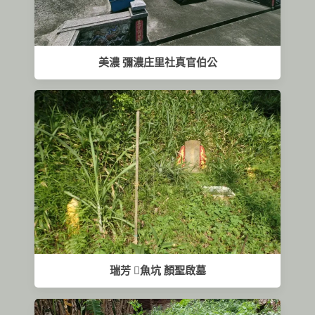
美濃 彌濃庄里社真官伯公
瑞芳 𫙮魚坑 顏聖啟墓