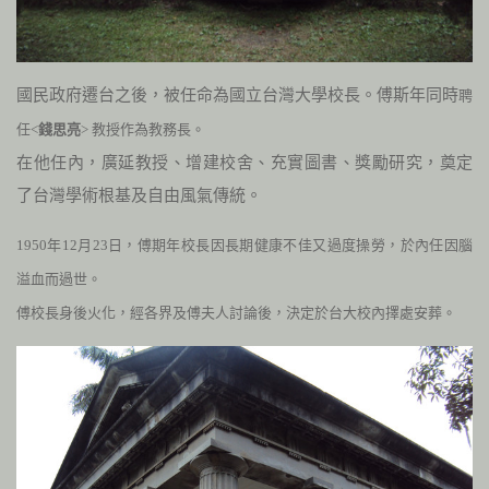
國民政府遷台之後，被任命為國立台灣大學校長。傅斯年同時
聘
任<
錢思亮
> 教授作
為教務長。
在他任內，廣延教授、增建校舍、充實圖書、獎勵研究，奠定
了台灣學術根基及自由風氣傳統。
1950
年
12
月
23
日，傅期年校長因長期健康不佳又過度操勞，
於內任因腦
溢血而過世。
傅校長身後火化，經各界及傅夫人討論後，決定於台大校內擇處安葬。