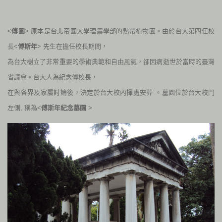
<
傅園
> 原本是台北帝國大學理農學部的熱帶植物園。由於台大第四任校
長<
傅斯年
> 先生在擔任校長期間，
為台大樹立了非常重要的學術典範和自由風氣，卻因病逝世於當時的臺灣
省議會。台大人為紀念傅校長，
在與各界及家屬討論後，決定於台大校內擇處安葬 。墓園位於台大校門
左側, 稱為<
傅斯年紀念墓園
>