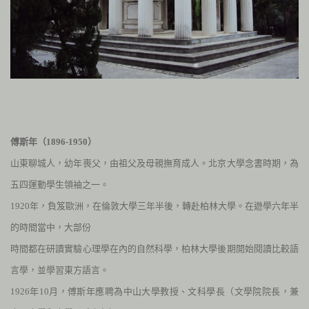
傅斯年（
1896-1950
）
山東聊城人，幼年喪父，由祖父及母親撫育成人。北京大學念書時期，為
五四運動學生領袖之一。
1920
年，負笈歐洲，在倫敦大學三年半後，轉赴柏林大學。在遊學六年半
的時間當中，大部份
時間都在研讀實驗心理學在內的自然科學，柏林大學後期開始閱讀比較語
言學，並學習東方語言。
1926
年
10
月，傅斯年應聘為中山大學教授、文科學長（文學院院長，兼