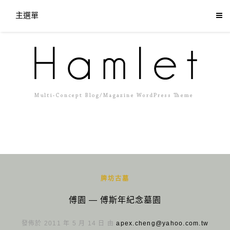
主選單
牌坊古墓
傅園 — 傅斯年紀念墓園
發佈於 2011 年 5 月 14 日 由
apex.cheng@yahoo.com.tw