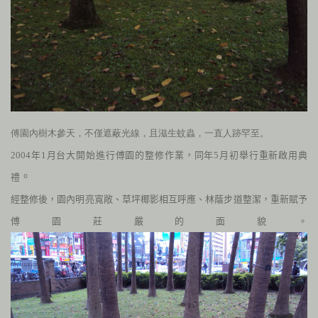
傅園內樹木參天，不僅遮蔽光線，且滋生蚊蟲，一直人跡罕至。
2004
年
1
月台大開始進行傅園的整修作業，同年
5
月初舉行重新啟用典
。
禮
經整修後，園內明亮寬敞、草坪椰影相互呼應、林蔭步道整潔，重新賦予
傅園莊嚴的面貌。