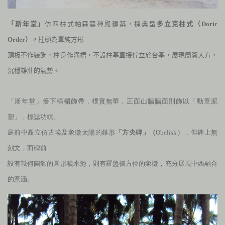
「斯年堂」
仿四柱式帕森農神殿建築，採典型
多立克柱式（
Doric
Order
），
柱頭為單純方形
頂板不作裝飾，柱身作溝槽，不設柱基直接佇立於台基，展現簡潔大方，
沉穩雄壯的氣勢。
「斯年堂」簷下橫楣飾帶，樸實無華，正面山牆牆面則飾以「勳章泥
塑」，標誌功績。
庭前中矗立仿古埃及象徵太陽的錐形
「方尖碑」（
Obelisk
），但碑上無
刻文，而碑前
設有幾何圖飾的圓形噴水池，則有羅盤儀方位的象徵，充分展現中西融合
的意涵。