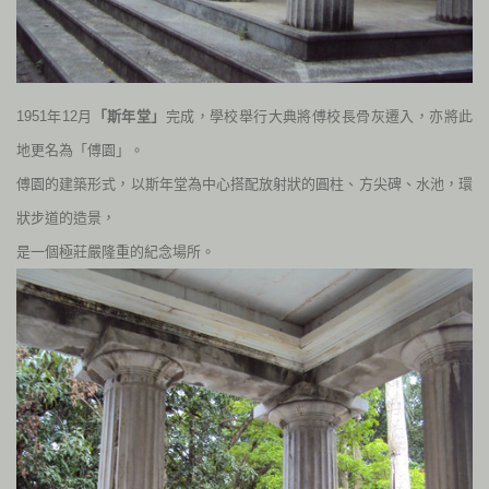
1951
年
12
月
「斯年堂」
完成，學校舉行大典將傅校長骨灰遷入，亦將此
地更名為「傅園」。
傅園的建築形式，以斯年堂為中心搭配放射狀的圓柱、方尖碑、水池，環
狀步道的造景，
是一個極莊嚴隆重的紀念場所。