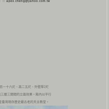
 日 由
apex.cheng@yahoo.com.tw
一百一十六尺、高二五尺、外壁厚
2
尺
出三層三開間的立面效果。殿內以平行
是臺灣現存歷史最古老
的天主教堂。