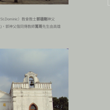
（
St.Dominic
）教會教士
郭德剛
神父
1)，郭神父偕同傳教師
篤哥
先生由高雄