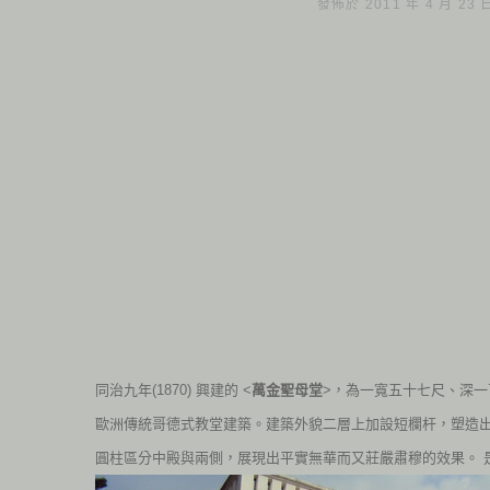
發佈於 2011 年 4 月 23
同治九年(1870) 興建的 <
萬金聖母堂
>，為一寬五十七尺、深
歐洲傳統哥德式教堂建築。建築外貌二層上加設短欄杆，塑造
圓柱區分中殿與兩側，展現出平實無華而又莊嚴肅穆的效果。