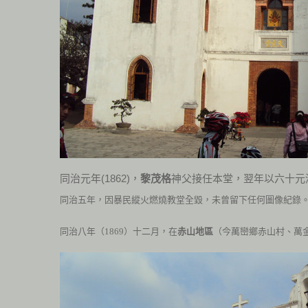
同治元年(1862)，
黎茂格
神父接任本堂，翌年以六十元
同治五年，因暴民縱火燃燒教堂全毀，未曾留下任何圖像紀錄
同治八年（
1869
）十二月，在
赤山地區
（今萬巒鄉赤山村、萬