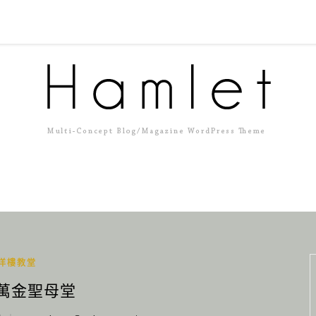
洋樓教堂
 萬金聖母堂