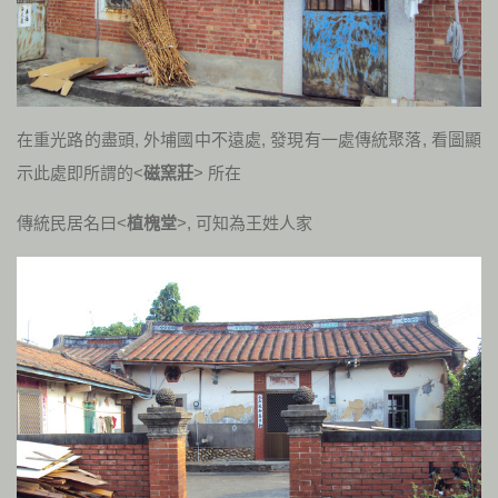
在重光路的盡頭, 外埔國中不遠處, 發現有一處傳統聚落, 看圖顯
示此處即所謂的<
磁窯莊
> 所在
傳統民居名曰<
植槐堂
>, 可知為王姓人家