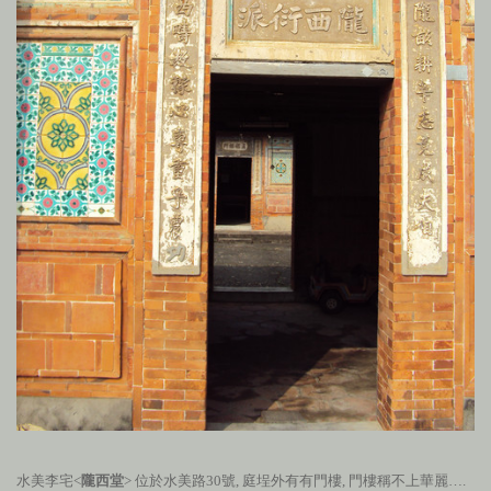
水美李宅<
隴西堂
> 位於水美路
30
號, 庭埕外有有門樓, 門樓稱不上華麗….