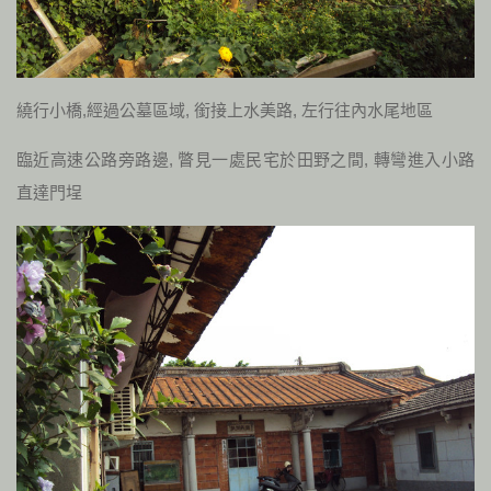
繞行小橋,經過公墓區域, 銜接上水美路, 左行往內水尾地區
臨近高速公路旁路邊, 瞥見一處民宅於田野之間, 轉彎進入小路
直達門埕