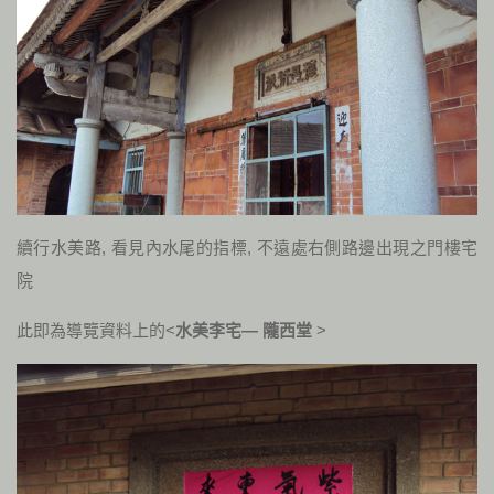
續行水美路, 看見內水尾的指標, 不遠處右側路邊出現之門樓宅
院
此即為導覽資料上的<
水美李宅— 隴西堂
>