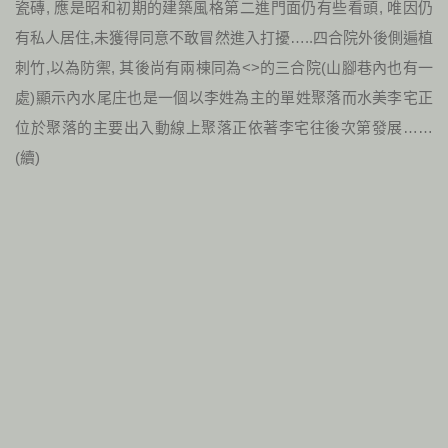
瓷磚, 應是昭和初期的建築風格第二進門面仍有些看頭, 唯因仍
有私人居住,未獲得同意不敢冒然進入打擾…..四合院外後側遍植
刺竹,以為防禦, 其後尚有兩棟同為<>的三合院(山腳巷內也有一
處)顯示內水尾庄也是一個以李姓為主的單姓聚落而水美李宅正
位於聚落的主要出入動線上聚落正依著李宅往後次第發展……
(續)