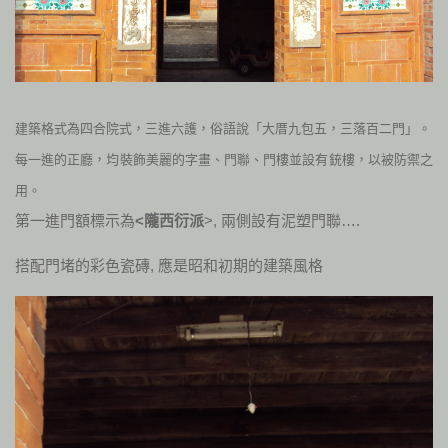
建築格式為四合院式，三進六護，俗語說「大厝九包五，三落百二門」。
每一進的正廳，均裝飾美麗的字畫、門聯、門樓並設有銃樓，以被防禦之
用。
第一進門額標示為
<隴西衍派
>, 兩側設有泥塑門聯….
搭配門堵的彩色瓷磚, 應是昭和初期的建築風格