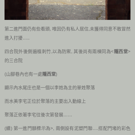
第二進門面仍有些看頭, 唯因仍有私人居住,未獲得同意不敢冒然
進入打擾…..
四合院外後側遍植刺竹,以為防禦, 其後尚有兩棟同為<
隴西堂
>
的三合院
(山腳巷內也有一處
隴西堂
)
顯示內水尾庄也是一個以李姓為主的單姓聚落
而水美李宅正位於聚落的主要出入動線上
聚落正依著李宅往後次第發展……
(續) 第一進門額標示為>, 兩側設有泥塑門聯….搭配門堵的彩色