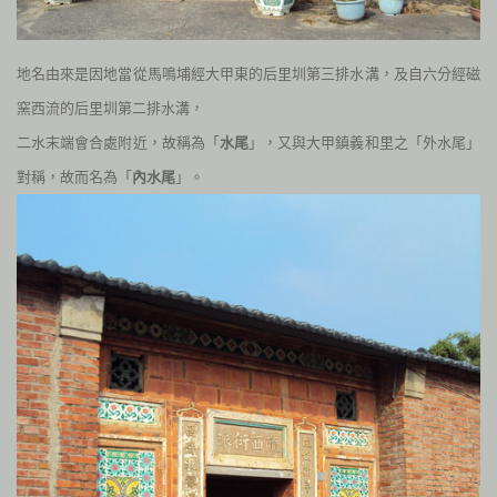
地名由來是因地當從馬鳴埔經大甲東的后里圳第三排水溝，及自六分經磁
窯西流的后里圳第二排水溝，
二水末端會合處附近，故稱為「
水尾
」，又與大甲鎮義和里之「外水尾」
對稱，故而名為「
內水尾
」。