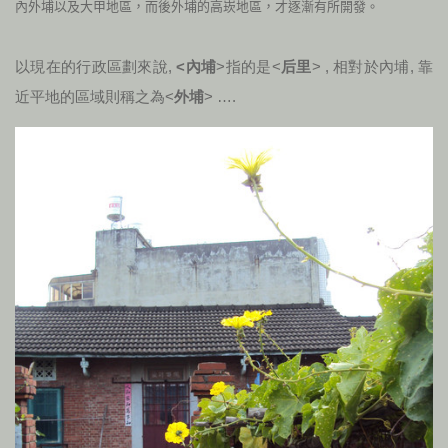
內外埔以及大甲地區，而後外埔的高崁地區，才逐漸有所開發。
以現在的行政區劃來說,
<內埔
>指的是<
后里
> , 相對於內埔, 靠
近平地的區域則稱之為<
外埔
> ….