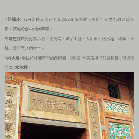
<
外埔庄
>為日治時期大正九年(
1920) 市區改正後所
存在之行政區域名
稱，轄屬於台中州大甲郡。
外埔庄轄域內分為六分、馬鳴埔、鐵砧山腳、大甲東、內水尾、磁窯、土
城、廓子等八個大字。
<
內水尾
>則位於外埔市街的西南側 , 現則以水美路與甲后路相聯 , 現統稱
之為<
水美村
> …..