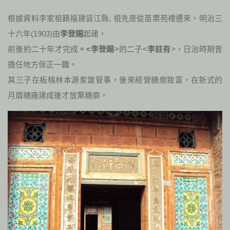
根據資料李家祖籍福建晉江縣, 祖先是從苗栗苑裡遷來，明治三
十六年
(1903
)
由
李登賜
起建，
前後約二十年才完成
。<李登賜
>的二子<
李註有
>，日治時期曾
擔任地方保正一職。
其三子在板槁林本源家當管事，後來經營糖廓致富，在新式的
月眉糖廠建成後才放棄糖廓。