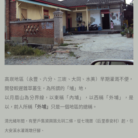
高崁地區（永豐、六分、三崁、大同、水美）早期灌溉不便，
開發較遲雜草叢生，為所謂的「埔」地，
以月眉山為分界線，以東稱「內埔」，以西稱「外埔」，是
以，前人所稱
「外埔」
只是一個地區的總稱。
清光緒年間，有墾戶
集資興築北圳二條，從七塊厝（后里泰安村）起，引
大安溪水灌溉墩仔腳、