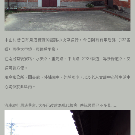
中山村昔日有月眉糖廠的鐵路小火車通行，今日則有有甲后路（
132
省
道）西往大甲鎮、東通后里鄉，
往南另有後寮路、水美路、重光路、中山路（中
27
縣道）等多條道路，交
通可謂方便。
現今鄉公所、圖書館、外埔國中、外埔國小，以及老人文康中心等生活中
心均位於此區內。
汽車繞行周邊巷道, 大多已改建為現代樓房, 傳統民居已不多見…..