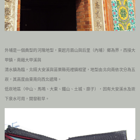
外埔是一個典型的河階地型，東起月眉山與后里（內埔）鄉為界，西接大
甲鎮，南藉大甲溪與
清水鎮為臨，北隔大安溪與苗栗縣苑裡鎮相望，地型由北向南依次分為五
崁，其高度由東南向西北遞降。
低崁地區（中山、馬鳴、大東、鐵山、土城、廓子），
因有大安溪水及崁
下泉水可用，開發較早。