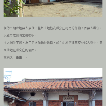
相傳早期此地無人居住，整片土地皆為磁窯庄村民的作物，
因無人看守，
以致於成熟時常被盜採，
庄人損失不貲，為了防止作物被盜採，就在此地搭建草寮並派人巡守，又
因此地在磁窯庄的後面，
故稱之「
後寮
」。