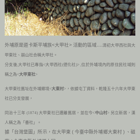
外埔原是道卡斯平埔族<大甲社> 活動的區域….
清初大甲西社與大
甲東社、
崩山社合稱大甲社。
分支後,大甲社已專指<大甲西社(德化社)> ,位於外埔境內的原住民社域則
稱之為<
大甲東社
>
大甲東社舊址在外埔鄉境<
大東村
>，
依據屯丁資料，乾隆五十六年大甲東
社已分支發展，
同治十三年
(1874)
大甲東社已遷離舊居，並在今<
中山村
> 另立新居，漢
人稱之為「番社」。
據「台灣堡圖」所示，在大甲東
(
今臺中縣外埔鄉大東村
)
、磁