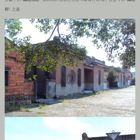
村
> 之處