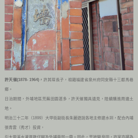
許天催(1878- 1964)，
許其琛長子，祖籍福建
省泉州府同安縣十三都馬巷
鄉。
日治期間，外埔地區荒蕪田園甚多，許
天催獨具遠見，陸續購進周邊土
地。
明治三十二年（
1899
）大甲街副街長朱麗遊說各地主修建水圳，配合內埔
張青雲（秀才）投資，
引大甲溪水
灌溉墩仔腳及外埔南部一帶。因此，荒地變良田，許家亦躍為