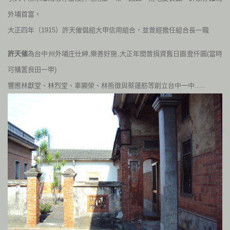
外埔首富。
大正四
年（
1915
）許天催倡組大甲信用組合，並曾經擔任組合長一職
許天催
為台中州外埔庄仕紳
,
樂善好施
,
大正年間曾捐資舊日圓壹仟圓
(
當時
可購置良田一甲
)
響應林獻堂、林烈堂、辜顯榮、林熊徵與蔡蓮舫等創立台中一中
…..