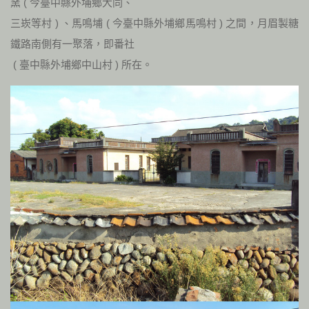
窯
(
今臺中縣外埔鄉大同、
三崁等村
)
、馬鳴埔
(
今臺中縣外埔鄉馬鳴村
)
之間，月眉製糖
鐵路南側有一聚落，即番社
(
臺中縣外埔鄉中山村
)
所在。