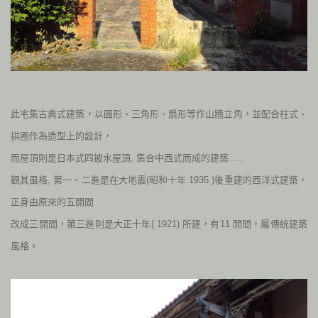
此宅集古典式建築，以圓形、三角形、扇形等作山牆立角，並配
合柱式、
拱圈作為造型上的設計，
而屋頂則是日本式四披水屋頂, 集合
中西式而成的建築…..
觀其風格, 第一、二進是在大地震
(昭和十
年 1935
)
後重建的西洋式
建築，
正身由原來的五開間
改成三開間，第三進則是大正十年( 1921) 所建，有
11
開間，屬傳統建築
風格。