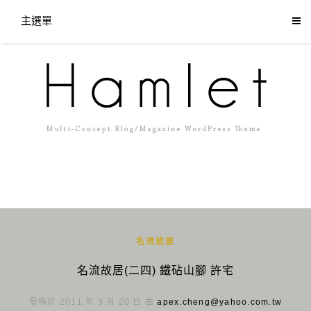
主選單
名流故居
名流故居(二四) 鐵砧山腳 許宅
發佈於 2011 年 3 月 20 日 由
apex.cheng@yahoo.com.tw