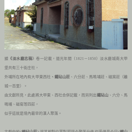
據
《淡水廳志稿
》卷一記載，道光年間（
1821
－
1850
）淡水廳城南大甲
堡共有三十街庄社，
外埔所在地內有大甲東西社
、鐵砧山莊
、六分莊、馬鳴埔莊、磁窯莊（離
城一百里）。
由文獻所見，此處將大甲東、西社合併記載，而另列出
鐵砧山
、六分、馬
鳴埔、磁窑等四莊，
似乎這就是境內最早的漢人聚落。
文獻中的<
鐵砧山莊
> 就其相對位置對照現今聚落分佈,似乎便是今日<
鐵山