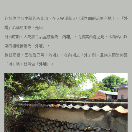
外埔位於台中縣的西北部，在大安溪與大甲溪之間的后里台地上。「
外
埔
」名稱的由來，是因
日治時期，因為將今后里統稱為「
內埔
」，而將其西邊之地，即鐵砧山以
東的埔地括稱為「外埔」，
也就是說，因為后里叫「內埔」，在內埔之「外」側，且尚未開墾的荒
「埔」地，就叫做「
外埔
」。