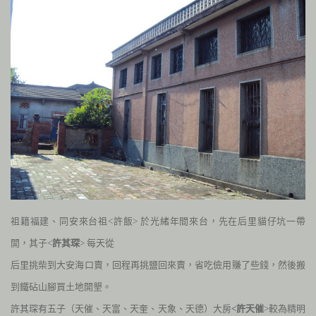
祖籍福建、同安來台祖<許飯> 於光緒年間來台，先在后里貓仔坑一
帶
開，其子<
許其琛
> 每天從
后里挑柴到大安海口賣，回程再挑鹽回來賣，省吃
儉用賺了些錢，然後搬
到鐵砧山腳買土地開墾。
許其琛有五子（天催、天
富、天奎、天象、天德）大房
<許天催
>較為精明