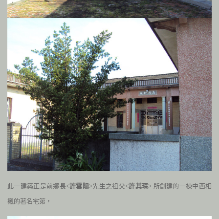
此一建築正是前鄉長<
許雲陽
>先生之
祖父<
許其琛
> 所創建的一棟中西相
襯的著名宅第，