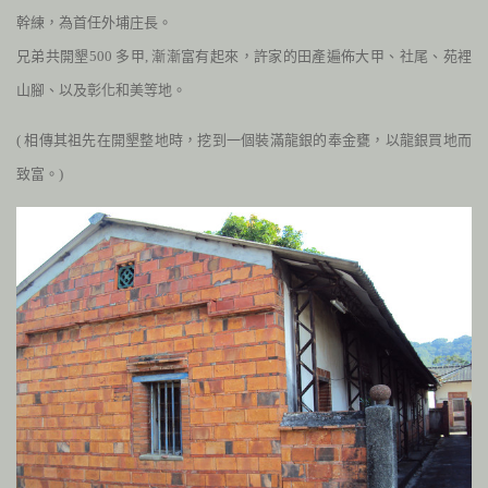
幹練，為首任外埔庄長。
兄
弟共開墾
500
多甲, 漸漸富有起來，許家的田產遍佈大甲、社尾、苑裡
山腳、以及
彰化和美等地。
( 相傳其祖先在開墾整地時，挖到一個裝滿龍銀的奉金甕，以龍銀
買地而
致富。)