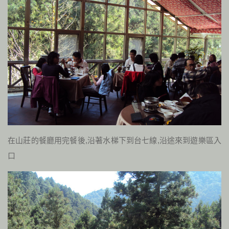
在山莊的餐廳用完餐後,沿著水梯下到台七線,沿途來到遊樂區入
口