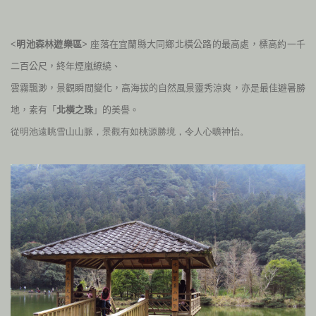
<
明池森林遊樂區
> 座落在宜蘭縣大同鄉北橫公路的最高處，標高約一千
二百公尺，終年煙嵐繚繞、
雲霧飄渺，景觀瞬間變化，高海拔的自然風景靈秀涼爽，亦是最佳避暑勝
地，素有「
北橫之珠
」的美譽。
從明池遠眺雪山山脈，景觀有如桃源勝境，令人心曠神怡。