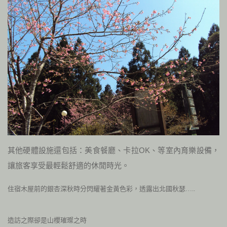
其他硬體設施還包括：美食餐廳、卡拉
OK
、等室內育樂設備，
讓旅客享受最輕鬆舒適的休閒時光。
住宿木屋前的銀杏深秋時分
閃耀著金黃色彩，透露出北國秋瑟…..
造訪之際卻是山櫻璀璨之時