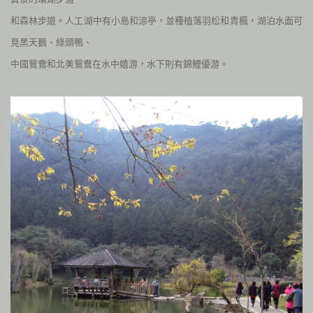
和森林步道。人工湖中有小島和涼亭，並種植落羽松和青楓，湖泊水面可
見黑天鵝、綠頭鴨、
中國鴛鴦和北美鴛鴦在水中嬉游，水下則有錦鯉優游。