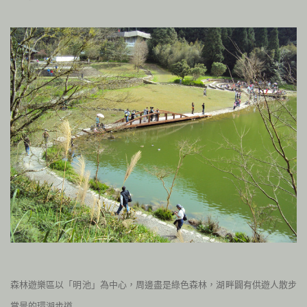
森
林遊樂區以「明池」為中心，周邊盡是綠色森林，湖畔闢有供遊人散步
賞景的環湖步道