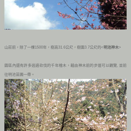
山莊前，除了一棵
1500
年，樹高
31.6
公尺，樹圍
3.7
公尺的<
明池神木
>
園
區內還有許多逃過砍伐的千年檜木，藉由神木前的步道可以觀覽, 並前
往明池苗圃一帶
。