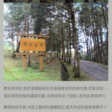
數年前到訪,對於苗圃前碎石步道兩旁並列的林木群,印象深刻….
還記得附近植有繡球花叢, 此時卻失去了蹤影 (並非此季節吧?)
難得的好天氣,也碰上難得的連續假日,當天早訪的遊客還算不少