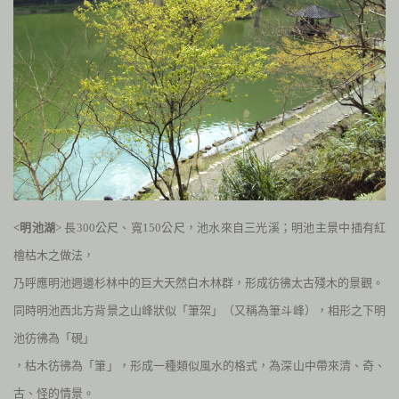
<明池湖
> 長
300
公尺、寬
150
公尺，池水來自三光溪；明池主景中插有紅
檜枯木之做法，
乃呼應明池週邊杉林中的巨大天然白木林群，形成彷彿太古殘木的景觀。
同時明池西北方背景之山峰狀似「筆架」
（又稱為筆斗峰），相形之下明
池彷彿為「硯」
，枯木彷彿為「筆」，形成一種類似風水的格式，為深山中帶來清、奇、
古、怪的情景。