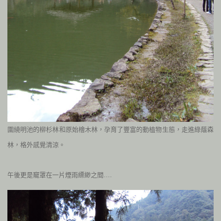
圍繞明池的柳杉林和原始檜木林，孕育了豐富的動植物生態，走進綠蔭森
林，格外感覺清涼。
午後更是竉罩在一片煙雨縹緲之間….