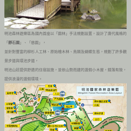
明池森林遊樂區為國內首座以「園林」手法規劃設置，設計了唐代風格的
「
靜石園
」、「慈園」，
並針對豐富的柳杉人工林、原始檜木林、鳥類及蝴蝶生態，規劃了許多觀
景步道與環池步道，
明池山莊提供舒適的住宿設施，並依山勢而建的渡假小木屋，錯落有致，
提供浪漫的渡假環境。