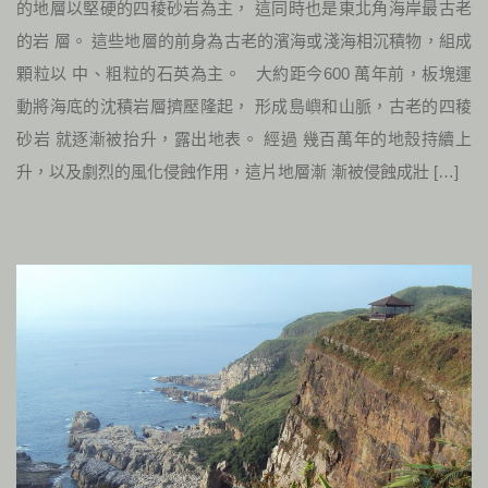
的地層以堅硬的四稜砂岩為主， 這同時也是東北角海岸最古老
的岩 層。 這些地層的前身為古老的濱海或淺海相沉積物，組成
顆粒以 中、粗粒的石英為主。 大約距今600 萬年前，板塊運
動將海底的沈積岩層擠壓隆起， 形成島嶼和山脈，古老的四稜
砂岩 就逐漸被抬升，露出地表。 經過 幾百萬年的地殼持續上
升，以及劇烈的風化侵蝕作用，這片地層漸 漸被侵蝕成壯 […]