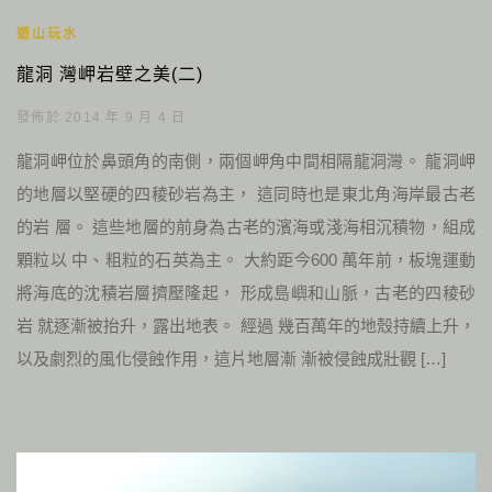
遊山玩水
龍洞 灣岬岩壁之美(二)
發佈於 2014 年 9 月 4 日
龍洞岬位於鼻頭角的南側，兩個岬角中間相隔龍洞灣。 龍洞岬
的地層以堅硬的四稜砂岩為主， 這同時也是東北角海岸最古老
的岩 層。 這些地層的前身為古老的濱海或淺海相沉積物，組成
顆粒以 中、粗粒的石英為主。 大約距今600 萬年前，板塊運動
將海底的沈積岩層擠壓隆起， 形成島嶼和山脈，古老的四稜砂
岩 就逐漸被抬升，露出地表。 經過 幾百萬年的地殼持續上升，
以及劇烈的風化侵蝕作用，這片地層漸 漸被侵蝕成壯觀 […]