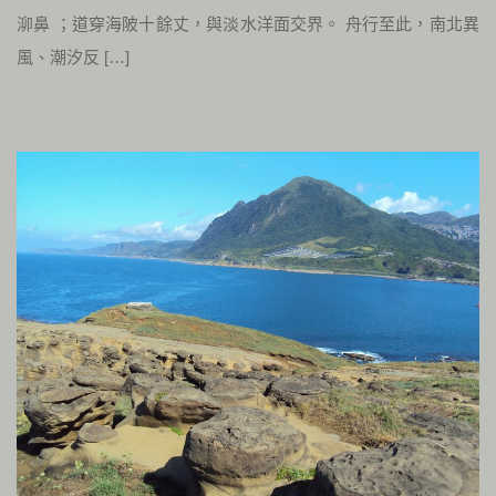
泖鼻 ；道穿海陂十餘丈，與淡水洋面交界。 舟行至此，南北異
風、潮汐反 […]