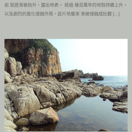
岩 就逐漸被抬升，露出地表。 經過 幾百萬年的地殼持續上升，
以及劇烈的風化侵蝕作用，這片地層漸 漸被侵蝕成壯觀 […]