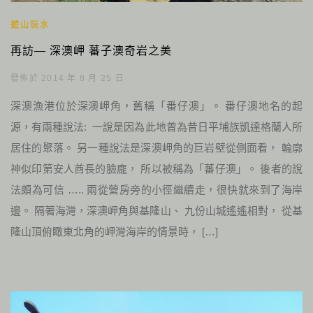
遊山玩水
再訪— 深澳岬 蕃子澳奇岩之美
發佈於 2014 年 8 月 25 日
深澳漁港位於深澳岬角，舊稱「番仔澳」。 番仔澳地名的起
源，有兩種說法: 一說是因為此地曾為昔日平埔族凱達格蘭人所
居住的聚落。 另一種說法是深澳岬角的巨岩壁從側面看， 輪廓
神似印第安人酋長的臉龐， 所以被稱為「蕃仔澳」。 後者的說
法頗為可信 ….. 兩從營房旁的小徑繼續走，很快就來到了海岸
邊。 隔著海灣，深澳岬角與基隆山、 九份山城遙遙相對， 從基
隆山頂俯瞰東北角的岬灣海岸的情景時， […]