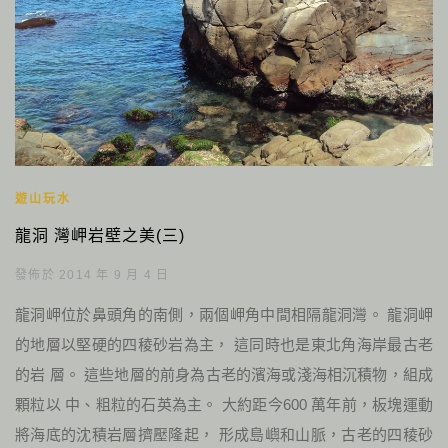
遊山玩水
龍洞 灣岬岩壁之美(三)
發佈於 2014 年 9 月 4 日
龍洞岬位於鼻頭角的南側，兩個岬角中間相隔龍洞灣。 龍洞岬
的地層以堅硬的四稜砂岩為主， 這同時也是東北角海岸最古老
的岩 層。 這些地層的前身為古老的濱海或淺海相沉積物，組成
顆粒以 中、粗粒的石英為主。 大約距今600 萬年前，板塊運動
將海底的沈積岩層擠壓隆起， 形成島嶼和山脈，古老的四稜砂