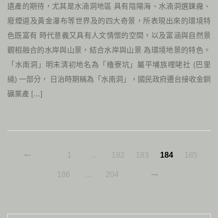
遺產的期待，尤其是水湳洞地區 具有陰陽海、水湳洞選鍊廠、
廢煙道及黃金瀑布等世界及的四大奇景，所表現出來的環境特
色既富有 時代意義又具有人文情懷的空間，以及富涵與自然景
觀相融合的水岸與山景，結合水岸與山景 為環境地景的特色。
「水南洞」明末清初地名為「櫓寮坑」屬平埔族哩咾社 (巴里
繞) 一部分， 日治時期稱為「水南洞」，國民政府遷台接收金銅
礦業產 […]
1
...
182
183
184
185
186
...
204