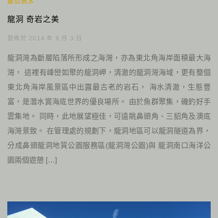
遊山玩水
龍洞 奇岩之美
發佈於 2014 年 9 月 3 日
龍洞灣為斷層陷落所形成之海灣，亦為東北角海岸面積最大海
灣， 這裡有峰巒如聚的龍洞岬，清澈的龍洞灣海域，更有整個
東北角海岸風景區中出露最古老的岩石， 海水清澈，生態豐
富，是潛水賞海底世界的優良場所。 由於魚群聚集，磯釣好手
雲集地。 同時，此地展望極佳，可遠眺鼻頭角、三貂角及澳底
海灣景致。 在管理處的規劃下，龍洞地區可以龍洞隧道為界，
分成鼻頭龍洞地質公園服務區(龍洞灣公園)與 龍洞南口海洋公
園兩個遊憩 […]