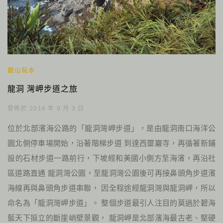
遊山玩水
龍洞 灣岬步道之旅
發佈於 2014 年 9 月 3 日
位於北部濱海公路的「龍洞灣岬步道」，是由龍洞南口海洋公
園北側停車場開始，沿著階梯步道 到達西靈巖寺，再循著新鋪
設的石材步道一路前行，下坡經和美國小側方至海濱，再沿社
區道路直通 龍洞灣公園，至龍洞灣公園後可再接鼻頭角步道濱
海線再與鼻頭角步道串聯， 因全程途經龍洞灣與龍洞岬，所以
命名為「龍洞灣岬步道」。 整個步道最引人注目的莫過於碧海
藍天下挺立的斷崖峭壁景觀， 龍洞岬是北部濱海最古老、堅硬