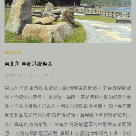
遊山玩水
東北角 鼻頭港服務區
發佈於 2014 年 8 月 27 日
東北角海岸風景區北起台北縣瑞芳鎮的瑞濱，南至宜蘭縣頭
城，全線依山傍海， 除鹽寮、福隆一帶是海積地形的綿延沙灘
外，全區以海蝕地形為多。因為岩層軟硬層相間， 加上長年飽
受東北季風所帶來的強風巨浪侵蝕，海岸線上呈現灣岬羅列、
奇岩嶙峋的奇特景致， 擁有北台灣最豐富的地形地質景觀資
源。 台灣府輿圖篹要記載: 鼻頭山 在廳治北水程九十裡。俗呼