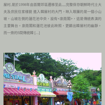
屋村,是於1998年由首爾郊區遷移至此,,,,完整保存朝鮮時代士大
夫及庶民住家樣貌 進入韓屋村的大門，映入眼簾的是一個小山
坡，山坡左側的蓮花池中央，設有<泉雨閣>，這是傳統表演的
主要舞台。泉雨閣和蓮花池彼此映照，更顯出韓屋村的幽靜。
而一旁的5間傳統韓 […]