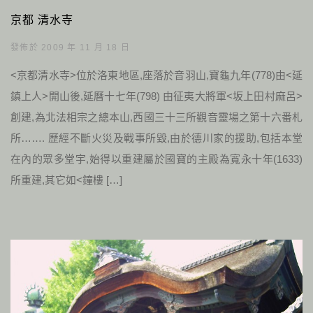
京都 清水寺
發佈於 2009 年 11 月 18 日
<京都清水寺>位於洛東地區,座落於音羽山,寶龜九年(778)由<延
鎮上人>開山後,延曆十七年(798) 由征夷大將軍<坂上田村麻呂>
創建,為北法相宗之總本山,西國三十三所觀音靈場之第十六番札
所……. 歷經不斷火災及戰事所毀,由於德川家的援助,包括本堂
在內的眾多堂宇,始得以重建屬於國寶的主殿為寬永十年(1633)
所重建,其它如<鐘樓 […]