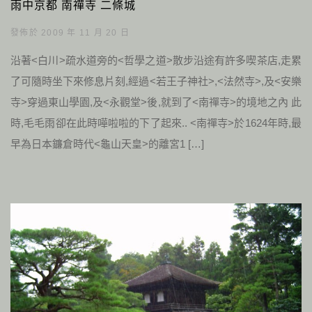
雨中京都 南禪寺 二條城
發佈於 2009 年 11 月 20 日
沿著<白川>疏水道旁的<哲學之道>散步沿途有許多喫茶店,走累
了可隨時坐下來修息片刻,經過<若王子神社>,<法然寺>,及<安樂
寺>穿過東山學園,及<永觀堂>後,就到了<南禪寺>的境地之內 此
時,毛毛雨卻在此時嘩啦啦的下了起來.. <南禪寺>於1624年時,最
早為日本鐮倉時代<龜山天皇>的離宮1 […]