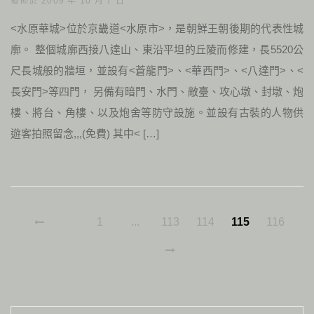
發佈於 2009 年 10 月 7 日
<水原華城>位於京畿道<水原市>，是朝鮮王朝後期的代表性城
廓。 整個城廓西接八達山、東沿平坦的丘陵而修建，長5520公
尺長城般的牆垣，並設有<蒼龍門>、<華西門>、<八達門>、<
長安門>等四門， 另備有暗門、水門、敵臺、攻心墩、封墩、炮
樓、將台、角樓、以及炮舍等防守設施。並設有古裝的人物供
遊客拍照留念,,,(免費) 其中< […]
1
...
113
114
115
116