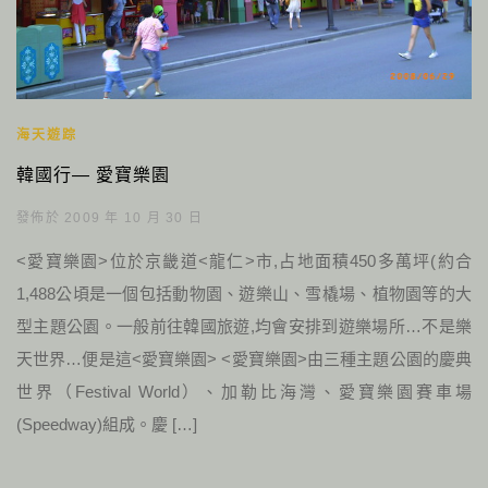
海天遊踪
韓國行— 愛寶樂園
發佈於 2009 年 10 月 30 日
<愛寶樂園>位於京畿道<龍仁>市,占地面積450多萬坪(約合
1,488公頃是一個包括動物園、遊樂山、雪橇場、植物園等的大
型主題公園。一般前往韓國旅遊,均會安排到遊樂場所…不是樂
天世界…便是這<愛寶樂園> <愛寶樂園>由三種主題公園的慶典
世界（Festival World）、加勒比海灣、愛寶樂園賽車場
(Speedway)組成。慶 […]