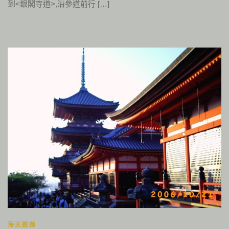
到<銀閣寺道>,沿參道前行 […]
海天遊踪