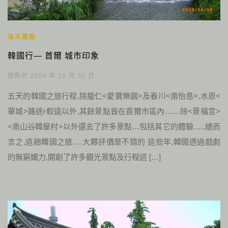
海天遊踪
韓國行— 首爾 城市印象
發佈於 2009 年 10 月 30 日
五天的韓國之旅行程,除龍仁<愛寶樂園>及春川<南怡島>,水原<
華城>路途r較遠以外,其餘景點皆在首爾市區內……除<景福宮>
<南山谷韓屋村>以外還去了許多景點…包括其它的體驗…..總而
言之,這趟韓國之旅….大夥評價是不錯的 這些年,韓國透過戲劇
的無窮媚力,開創了許多觀光景點及行程這 […]