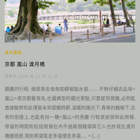
海天遊踪
京都 嵐山 渡月橋
發佈於 2009 年 11 月 21 日
跟團的行程, 總是來去匆匆如蜻蜓點水般…….不夠仔細去品味<
嵐山>是京都最有名,也最典型的觀光景點,只要提到賞楓,必然能
直接聯想到此僅管未到賞楓時節,溫暖的陽光下,青翠的楓樹下,古
老的街道上,也能有另一種<嵐山>的秀麗 行程是安排到此用餐,
停留的時間則包括用餐在內不過兩個鐘頭其它人也許就在渡月
橋邊逛逛,我則希望能走多遠便走多遠…. < […]