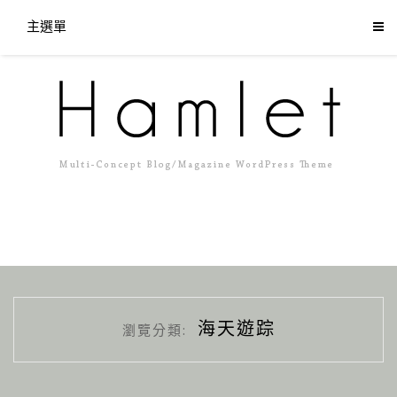
主選單
海天遊踪
瀏覽分類: