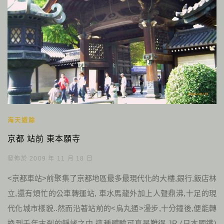
海天遊踪
京都 站前 東本願寺
發佈於 2009 年 11 月 18 日
<京都車站>前聚集了京都地區最多最現代化的大樓,銀行,飯店林
立,還有煩忙的公車轉運站, 車水馬龍外加上人聲鼎沸,十足的現
代化城市樣貌..然而沿著站前的<烏丸通>漫步,十分鐘後,便能轉
換到千年古剎的靜謐之中,這種體驗可真是難得 JR (日本國鐵)