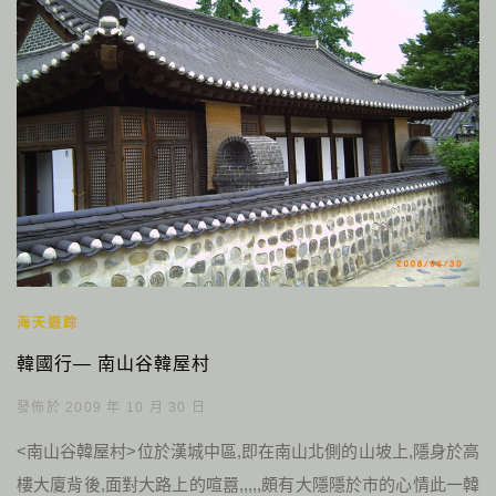
海天遊踪
韓國行— 南山谷韓屋村
發佈於 2009 年 10 月 30 日
<南山谷韓屋村>位於漢城中區,即在南山北側的山坡上,隱身於高
樓大廈背後,面對大路上的喧囂,,,,,頗有大隱隱於市的心情此一韓