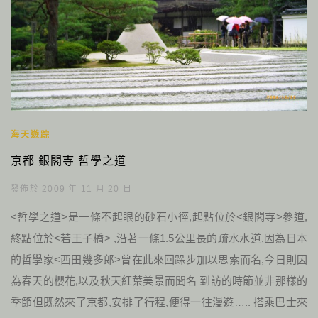
海天遊踪
京都 銀閣寺 哲學之道
發佈於 2009 年 11 月 20 日
<哲學之道>是一條不起眼的砂石小徑,起點位於<銀閣寺>參道,
終點位於<若王子橋> ,沿著一條1.5公里長的疏水水道,因為日本
的哲學家<西田幾多郎>曾在此來回跺步加以思索而名,今日則因
為春天的櫻花,以及秋天紅葉美景而聞名 到訪的時節並非那樣的
季節但既然來了京都,安排了行程,便得一往漫遊….. 搭乘巴士來