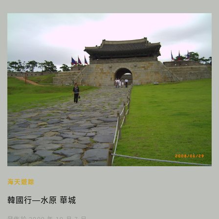
海天遊踪
韓國行—水原 華城