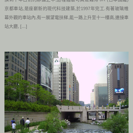
京都車站,是座嶄新的現代科技建築,於1997年完工.有著玻璃帷
幕外觀的車站內,有一展望電扶梯,能一路上升至十一樓高,連接車
站大廳, […]