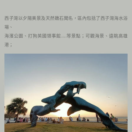
西子灣以夕陽美景及天然礁石聞名，區內包括了西子灣海水浴
場、
海濱公園、打狗英國領事館….等景點；可觀海景、遠眺高雄
港；