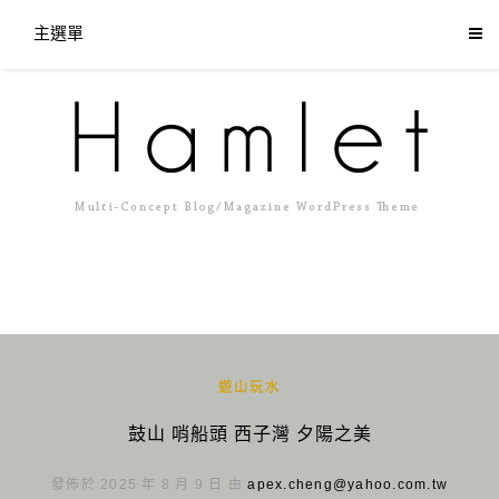
主選單
遊山玩水
鼓山 哨船頭 西子灣 夕陽之美
發佈於 2025 年 8 月 9 日 由
apex.cheng@yahoo.com.tw