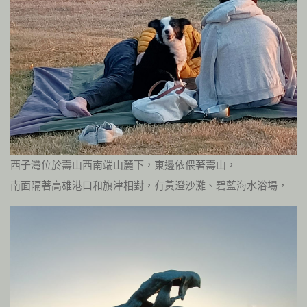
西子灣位於壽山西南端山麓下，東邊依偎著壽山，
南面隔著高雄港口和旗津相對，有黃澄沙灘、碧藍海水浴場，