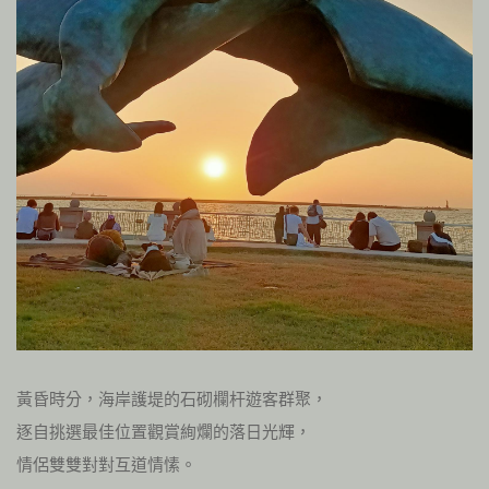
黃昏時分，海岸護堤的石砌欄杆遊客群聚，
逐自挑選最佳位置觀賞絢爛的落日光輝，
情侶雙雙對對互道情愫。