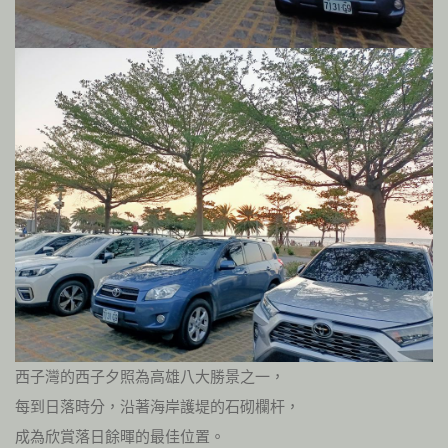
西子灣的西子夕照為高雄八大勝景之一，
每到日落時分，沿著海岸護堤的石砌欄杆，
成為欣賞落日餘暉的最佳位置。