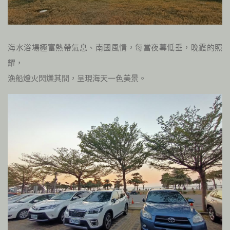
海水浴場極富熱帶氣息、南國風情，每當夜幕低垂，晚霞的照
耀，
漁船燈火閃爍其間，呈現海天一色美景。