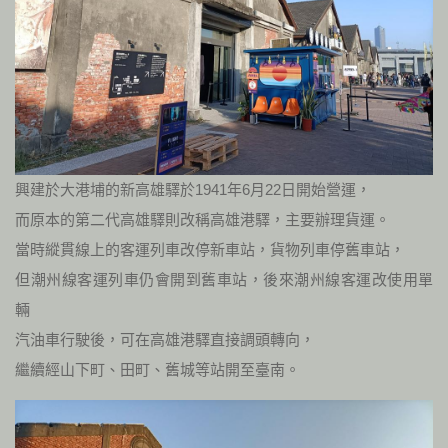
興建於大港埔的新高雄驛於1941年6月22日開始營運，
而原本的第二代高雄驛則改稱高雄港驛，主要辦理貨運。
當時縱貫線上的客運列車改停新車站，貨物列車停舊車站，
但潮州線客運列車仍會開到舊車站，後來潮州線客運改使用單
輛
汽油車行駛後，可在高雄港驛直接調頭轉向，
繼續經山下町、田町、舊城等站開至臺南。