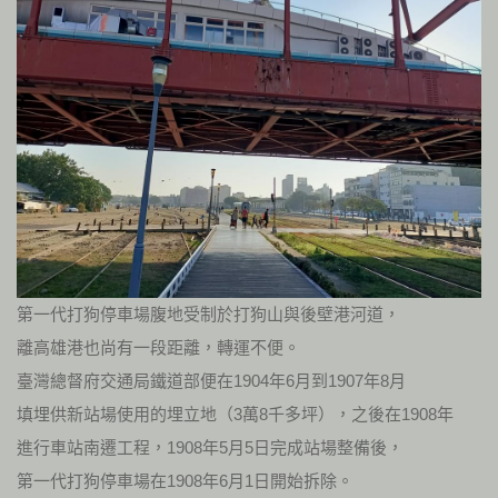
第一代打狗停車場腹地受制於打狗山與後壁港河道，
離高雄港也尚有一段距離，轉運不便。
臺灣總督府交通局鐵道部便在1904年6月到1907年8月
填埋供新站場使用的埋立地（3萬8千多坪），之後在1908年
進行車站南遷工程，1908年5月5日完成站場整備後，
第一代打狗停車場在1908年6月1日開始拆除。