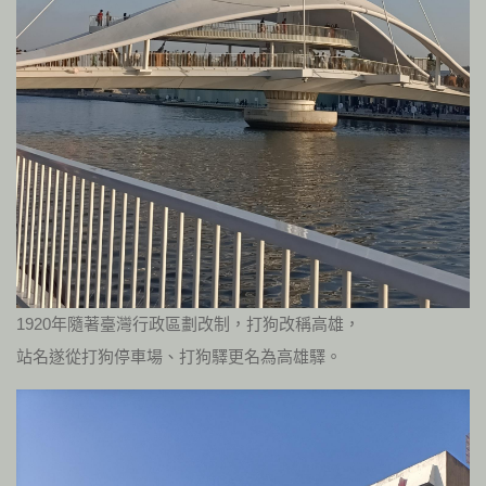
1920年隨著臺灣行政區劃改制，打狗改稱高雄，
站名遂從打狗停車場、打狗驛更名為高雄驛。