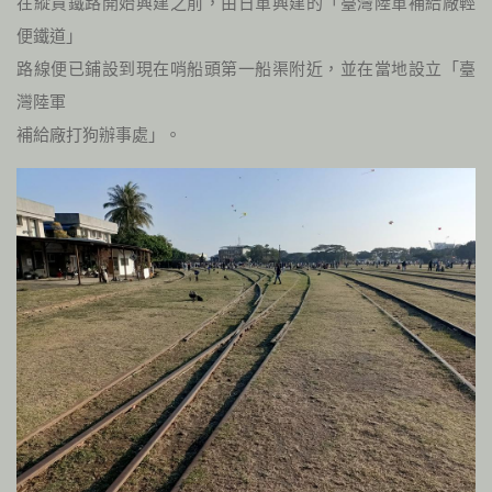
在縱貫鐵路開始興建之前，由日軍興建的「臺灣陸軍補給廠輕
便鐵道」
路線便已鋪設到現在哨船頭第一船渠附近，並在當地設立「臺
灣陸軍
補給廠打狗辦事處」。