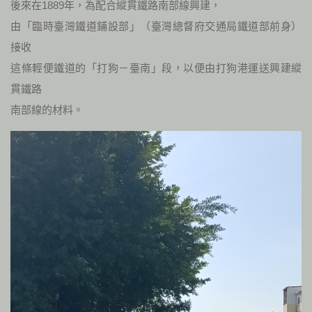
後來在1889年，為配合縱貫鐵路南部線興建，
由「臨時臺灣鐵道鋪設部」（臺灣總督府交通局鐵道部前身）
接收
這條輕便鐵道的「打狗－臺南」段，以便由打狗港運送興建縱
貫鐵路
南部線的材料。