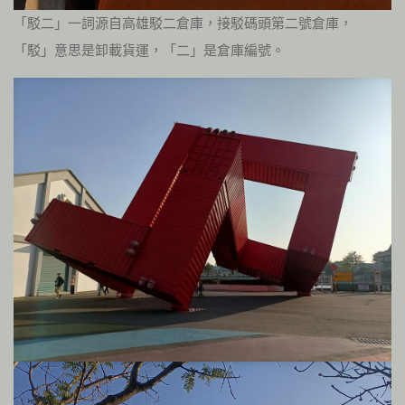
「駁二」一詞源自高雄駁二倉庫，接駁碼頭第二號倉庫，
「駁」意思是卸載貨運，「二」是倉庫編號。