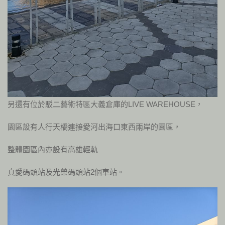
另還有位於駁二藝術特區大義倉庫的LIVE WAREHOUSE，
園區設有人行天橋連接愛河出海口東西兩岸的園區，
整體園區內亦設有高雄輕軌
真愛碼頭站及光榮碼頭站2個車站。