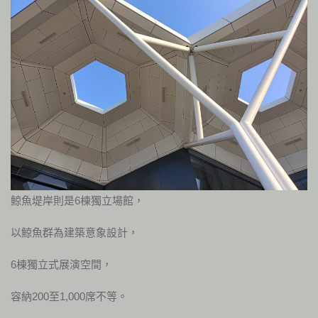
鯨魚堤岸則是6棟獨立場館，
以鯨魚群為建築意象設計，
6棟獨立式展演空間，
容納200至1,000席不等。