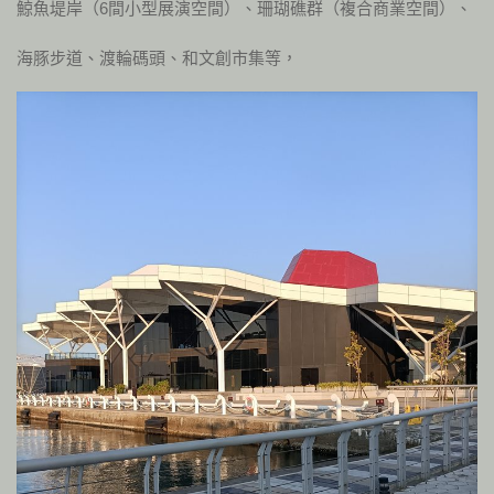
鯨魚堤岸（6間小型展演空間）、珊瑚礁群（複合商業空間）、
海豚步道、渡輪碼頭、和文創市集等，