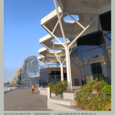
複合型商業空間「珊瑚礁群」以珊瑚礁造型為意象設計；