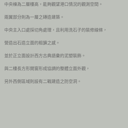
中央棟為二層樓高，能夠觀望港口情況的觀測空間。
兩翼部分則為一層之磚造建築。
中央主入口處採切角處理，且利用洗石子的裝修線條，
營造出石造立面的粗獷之感。
並於正立面設計西方古典語彙的泥塑裝飾。
與二樓長方形開窗形成協調的整體立面外觀，
另外西側區域則設有二戰建造之防空洞。