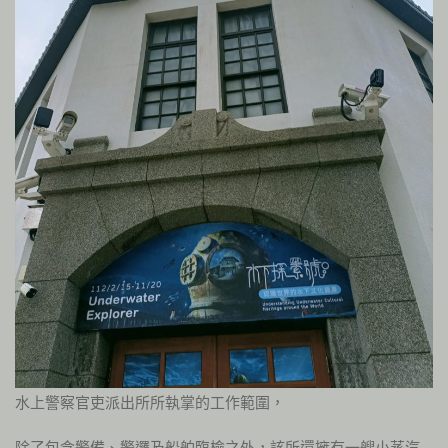
水上警察官吏派出所所執掌的工作範圍，
除了包含警備、警邏及船舶臨檢之外，該所還擁有一艘小蒸汽