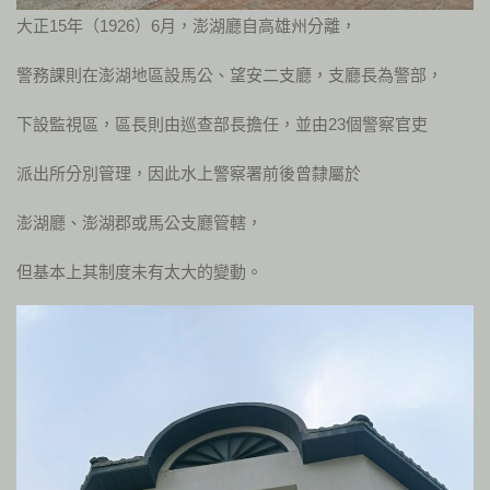
大正15年（1926）6月，澎湖廳自高雄州分離，
警務課則在澎湖地區設馬公、望安二支廳，支廳長為警部，
下設監視區，區長則由巡查部長擔任，並由23個警察官吏
派出所分別管理，因此水上警察署前後曾隸屬於
澎湖廳、澎湖郡或馬公支廳管轄，
但基本上其制度未有太大的變動。