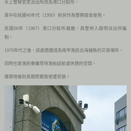
水上警察官吏派出所改為港口分駐所，
其中在民國40年代（1950）則另作為警務宿舍使用，
民國56年（1967）港口分駐所裁撤，員警併入啟明派出所編
制，
1970年代之後，該處週遭成為南甲漁民出海捕魚的交易場所，
同時也是漁民眷屬等待漁船返航或休憩的空間，
建築物後則長期閒置致使遭受損。