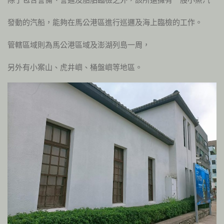
發動的汽船，能夠在馬公港區進行巡邏及海上臨檢的工作。
管轄區域則為馬公港區域及澎湖列島一周，
另外有小案山、虎井嶼、桶盤嶼等地區。