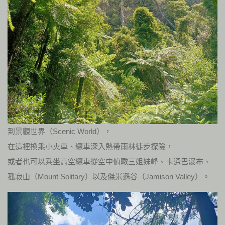
到景觀世界（Scenic World），
在這裡換乘小火車、纜車深入熱帶雨林徒步探險，
或者也可以乘坐高空纜車從空中俯瞰三姐妹峰、卡通巴瀑布、
孤寂山（Mount Solitary）以及傑米遜谷（Jamison Valley）。