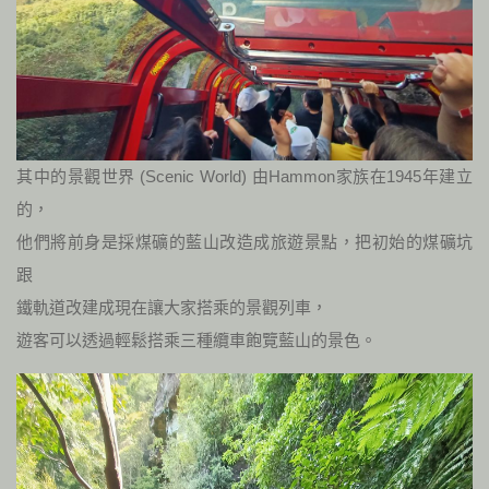
其中的景觀世界 (Scenic World) 由Hammon家族在1945年建立
的，
他們將前身是採煤礦的藍山改造成旅遊景點，把初始的煤礦坑
跟
鐵軌道改建成現在讓大家搭乘的景觀列車，
遊客可以透過輕鬆搭乘三種纜車飽覽藍山的景色。