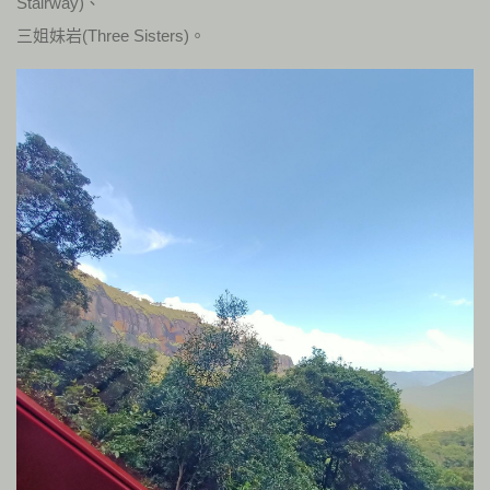
Stairway)、
三姐妹岩(Three Sisters)。