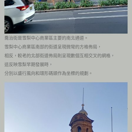
喬治街是雪梨中心商業區主要的南北通道。
雪梨中心商業區南部的街道呈現微彎的方格佈局，
相反，較老的北部街道佈局則呈現數個互相交叉的網格，
這反映雪梨早期發展時，
分別以盛行風向和環形碼頭作為坐標的規劃。