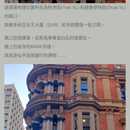
該建築地理位置所在為約克街(York St.) 和德魯伊特街(Druitt St.)
的路口，
與維多利亞女王大廈（QVB）和市政廳僅一街之隔。
路口這間建築，目前為專賣蛋白石的珠寶店。
牆上仍留存的BANK字樣，
其前身似乎為某銀行的建物 ……