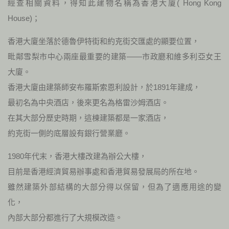
經查相關資料，得知此建物名稱為香港大廈( Hong Kong
House)；
香港大廈坐落於德魯伊特街和約克街交匯處的顯要位置，
毗鄰雪梨市中心兩座最重要的建築——市政廳和維多利亞女王
大廈。
香港大廈由建築師安布羅斯索恩利設計，於1891年建成，
最初名為中央酒店，後來更名為格雷沙姆酒店。
在其大部分歷史時期，這棟建築都是一家酒店，
約克街一側的底層設有銀行營業廳。
1980年代末，香港大樓改建為辦公大樓，
目前是香港經濟貿易辦事處和香港貿易發展局的所在地。
雖然建築外部結構的大部分得以保留，但為了適應用途的變
化，
內部大部分都進行了大規模改造。