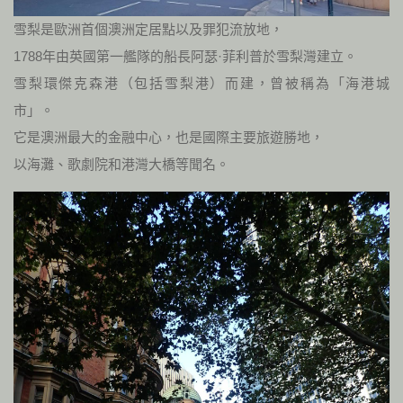
雪梨是歐洲首個澳洲定居點以及罪犯流放地，
1788年由英國第一艦隊的船長阿瑟·菲利普於雪梨灣建立。
雪梨環傑克森港（包括雪梨港）而建，曾被稱為「海港城
市」。
它是澳洲最大的金融中心，也是國際主要旅遊勝地，
以海灘、歌劇院和港灣大橋等聞名。