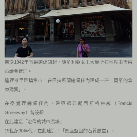
自從1842年雪梨鎮建鎮起，維多利亞女王大廈所在地就由雪梨
市議會管理。
這裡最早是鎮集市，在巴拉斯蘭總督任內建成一座「簡單的倉
庫建築」。
在麥覺理總督任內，建築師弗朗西斯格林威（Francis
Greenway）曾設想
在此建造「宏偉的城市廣場」。
19世紀30年代，在此建造了「四座堅固的石質廳堂」，