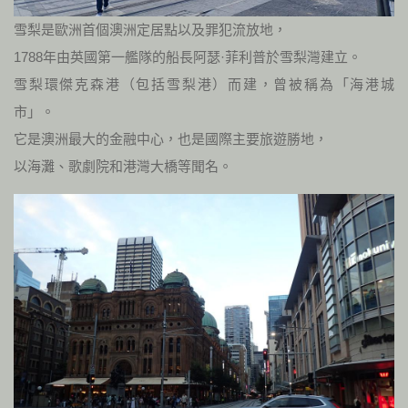
雪梨是歐洲首個澳洲定居點以及罪犯流放地，
1788年由英國第一艦隊的船長阿瑟·菲利普於雪梨灣建立。
雪梨環傑克森港（包括雪梨港）而建，曾被稱為「海港城
市」。
它是澳洲最大的金融中心，也是國際主要旅遊勝地，
以海灘、歌劇院和港灣大橋等聞名。