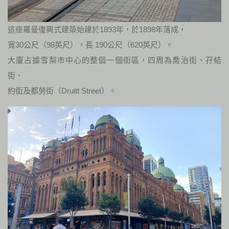
這座羅曼復興式建築始建於1893年，於1898年落成，
寬30公尺（98英尺），長 190公尺（620英尺）。
大廈占據雪梨市中心的整個一個街區，四周為喬治街、孖結
街、
約街及都勞街（Druitt Street）。