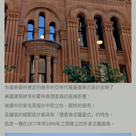
市議會最終選定的維多利亞時代羅曼復興式設計反映了
美國建築師亨利霍布森理查森的風格影響：
被選中的麥克萊設計中對立柱、圓拱的使用，
及鋪張的細節設計都具有「理查森式羅曼式」的特色，
這是一種在1877年到1886年之間確立的折衷主義風格。